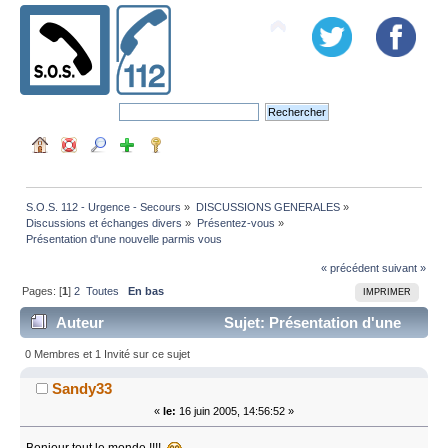
S.O.S. 112 - Urgence - Secours
»
DISCUSSIONS GENERALES
»
Discussions et échanges divers
»
Présentez-vous
»
Présentation d'une nouvelle parmis vous
« précédent
suivant »
Pages: [
1
]
2
Toutes
En bas
IMPRIMER
Auteur
Sujet: Présentation d'une
nouvelle parmis vous (Lu 39643 fois)
0 Membres et 1 Invité sur ce sujet
Sandy33
«
le:
16 juin 2005, 14:56:52 »
Bonjour tout le monde !!!!