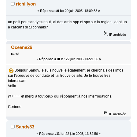
richi lyon
«
Réponse #9 le:
20 juin 2005, 18:09:58 »
un petit peu sandy surtout j'ai des amis spp et spv sur la region , dont un
a carcans si tu connais?
IP archivée
Oceane26
Invité
«
Réponse #10 le:
22 juin 2005, 06:21:56 »
Bonjour Sandy, je suis nouvelle également, je cherchais des infos
sur l'épreuve de conduite et j'ai trouvé ce site. Je le trouve très
intéressant.
Voilà
@++++ et merci a tout ceux qui répondent à nos interrogations.
Corinne
IP archivée
Sandy33
«
Réponse #11 le:
22 juin 2005, 13:32:56 »