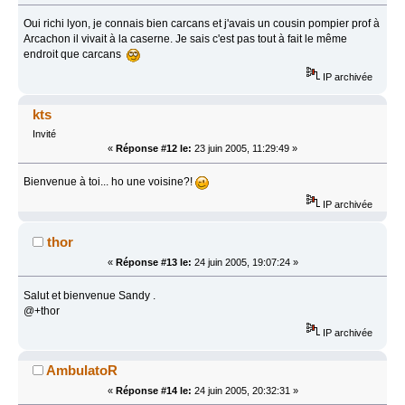
Oui richi lyon, je connais bien carcans et j'avais un cousin pompier prof à
Arcachon il vivait à la caserne. Je sais c'est pas tout à fait le même
endroit que carcans
IP archivée
kts
Invité
«
Réponse #12 le:
23 juin 2005, 11:29:49 »
Bienvenue à toi... ho une voisine?!
IP archivée
thor
«
Réponse #13 le:
24 juin 2005, 19:07:24 »
Salut et bienvenue Sandy .
@+thor
IP archivée
AmbulatoR
«
Réponse #14 le:
24 juin 2005, 20:32:31 »