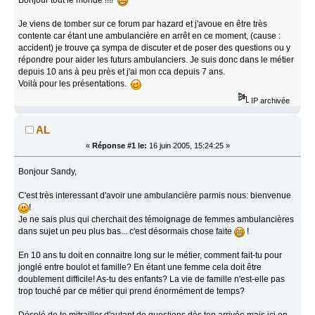
Je viens de tomber sur ce forum par hazard et j'avoue en être très
contente car étant une ambulancière en arrêt en ce moment, (cause :
accident) je trouve ça sympa de discuter et de poser des questions ou y
répondre pour aider les futurs ambulanciers. Je suis donc dans le métier
depuis 10 ans à peu près et j'ai mon cca depuis 7 ans.
Voilà pour les présentations.
IP archivée
AL
«
Réponse #1 le:
16 juin 2005, 15:24:25 »
Bonjour Sandy,
C'est très interessant d'avoir une ambulancière parmis nous: bienvenue
!
Je ne sais plus qui cherchait des témoignage de femmes ambulancières
dans sujet un peu plus bas... c'est désormais chose faite
!
En 10 ans tu doit en connaitre long sur le métier, comment fait-tu pour
jonglé entre boulot et famille? En étant une femme cela doit être
doublement difficile! As-tu des enfants? La vie de famille n'est-elle pas
trop touché par ce métier qui prend énormément de temps?
Désolé de te mitrailler d'autant de questions dès ton arrivée mais ici on