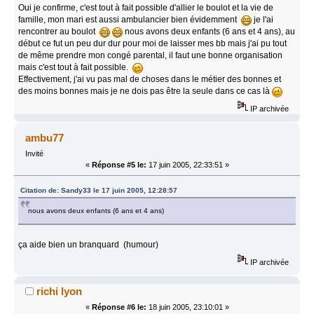
Oui je confirme, c'est tout à fait possible d'allier le boulot et la vie de
famille, mon mari est aussi ambulancier bien évidemment
je l'ai
rencontrer au boulot
nous avons deux enfants (6 ans et 4 ans), au
début ce fut un peu dur dur pour moi de laisser mes bb mais j'ai pu tout
de même prendre mon congé parental, il faut une bonne organisation
mais c'est tout à fait possible.
Effectivement, j'ai vu pas mal de choses dans le métier des bonnes et
des moins bonnes mais je ne dois pas être la seule dans ce cas là
IP archivée
ambu77
Invité
«
Réponse #5 le:
17 juin 2005, 22:33:51 »
Citation de: Sandy33 le 17 juin 2005, 12:28:57
nous avons deux enfants (6 ans et 4 ans)
ça aide bien un branquard (humour)
IP archivée
richi lyon
«
Réponse #6 le:
18 juin 2005, 23:10:01 »