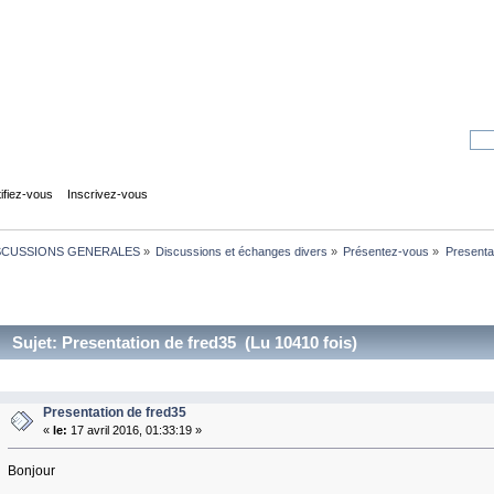
tifiez-vous
Inscrivez-vous
SCUSSIONS GENERALES
»
Discussions et échanges divers
»
Présentez-vous
»
Presenta
Sujet: Presentation de fred35 (Lu 10410 fois)
Presentation de fred35
«
le:
17 avril 2016, 01:33:19 »
Bonjour