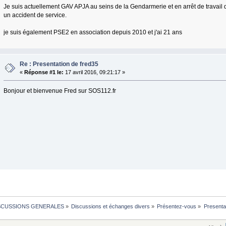
Je suis actuellement GAV APJA au seins de la Gendarmerie et en arrêt de travail
un accident de service.
je suis également PSE2 en association depuis 2010 et j'ai 21 ans
Re : Presentation de fred35
«
Réponse #1 le:
17 avril 2016, 09:21:17 »
Bonjour et bienvenue Fred sur SOS112.fr
SCUSSIONS GENERALES
»
Discussions et échanges divers
»
Présentez-vous
»
Presenta