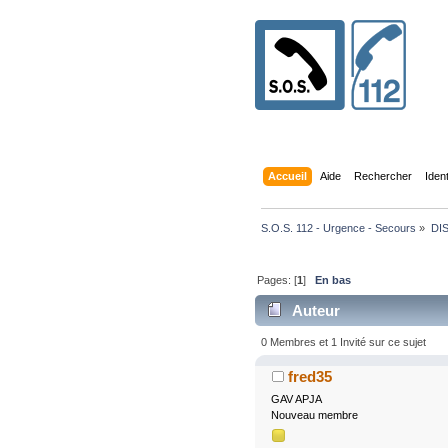
Accueil
Aide
Rechercher
Iden
S.O.S. 112 - Urgence - Secours
»
DI
Pages: [
1
]
En bas
Auteur
0 Membres et 1 Invité sur ce sujet
fred35
GAV APJA
Nouveau membre