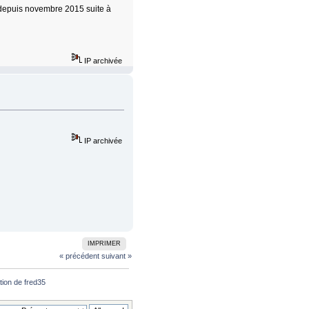
 depuis novembre 2015 suite à
IP archivée
IP archivée
IMPRIMER
« précédent
suivant »
tion de fred35