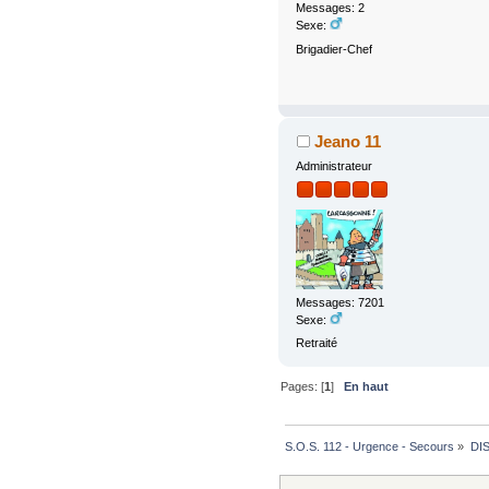
Messages: 2
Sexe:
Brigadier-Chef
Jeano 11
Administrateur
Messages: 7201
Sexe:
Retraité
Pages: [
1
]
En haut
S.O.S. 112 - Urgence - Secours
»
DI