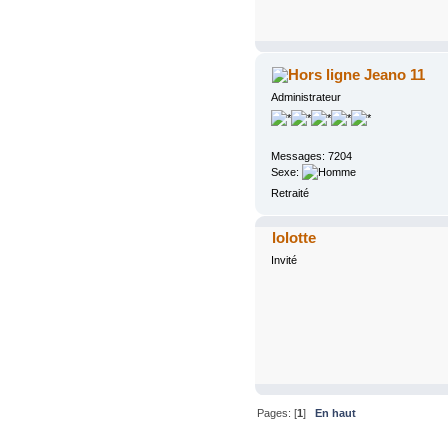
Jeano 11
Administrateur
Messages: 7204
Sexe:
Retraité
lolotte
Invité
Pages: [
1
]
En haut