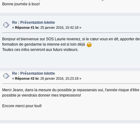
Bonne journée à tous!
Re : Présentation lolotte
«
Réponse #1 le:
25 janvier 2016, 15:42:18 »
Bonjour et bienvenue sur SOS Laurie revenez, si le cœur vous en dit, apporter de
formation de gendarme la mienne est si loin déjà
Toutes ces infos serviront aux futurs visiteurs.
Re : Présentation lolotte
«
Réponse #2 le:
26 janvier 2016, 15:23:18 »
Merci Jeano, dans la mesure du possible je repasserais oui, l'année risque d'êt
possible je viendrais donner mes impressions!
Encore merci pour tout!