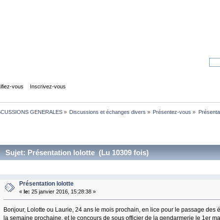
tifiez-vous
Inscrivez-vous
SCUSSIONS GENERALES
»
Discussions et échanges divers
»
Présentez-vous
»
Présentat
Sujet: Présentation lolotte (Lu 10309 fois)
Présentation lolotte
«
le:
25 janvier 2016, 15:28:38 »
Bonjour, Lolotte ou Laurie, 24 ans le mois prochain, en lice pour le passage des
la semaine prochaine, et le concours de sous officier de la gendarmerie le 1er ma