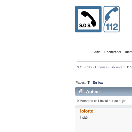
Accueil
Aide
Rechercher
Iden
S.O.S. 112 - Urgence - Secours
»
DI
Pages: [
1
]
En bas
Auteur
0 Membres et 1 Invité sur ce sujet
lolotte
Invité