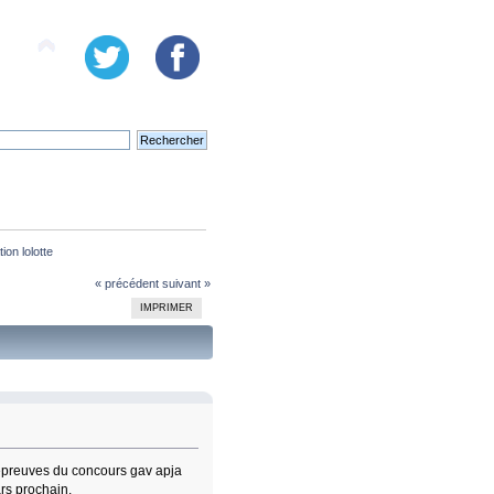
ion lolotte
« précédent
suivant »
IMPRIMER
 épreuves du concours gav apja
rs prochain.