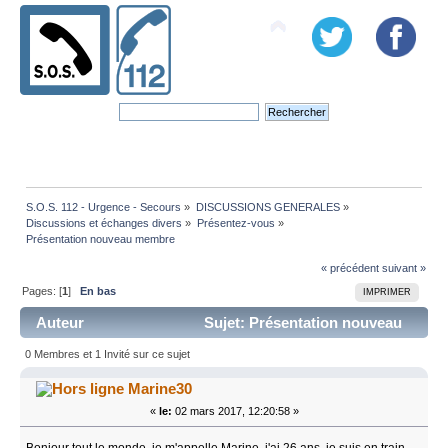
S.O.S. 112 - Urgence - Secours
»
DISCUSSIONS GENERALES
»
Discussions et échanges divers
»
Présentez-vous
»
Présentation nouveau membre
« précédent
suivant »
Pages: [
1
]
En bas
IMPRIMER
Auteur
Sujet: Présentation nouveau
membre (Lu 11771 fois)
0 Membres et 1 Invité sur ce sujet
Marine30
«
le:
02 mars 2017, 12:20:58 »
Bonjour tout le monde, je m'appelle Marine, j'ai 26 ans, je suis en train