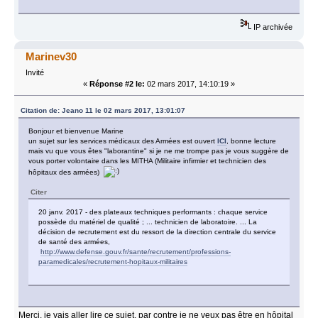
IP archivée
Marinev30
Invité
«
Réponse #2 le:
02 mars 2017, 14:10:19 »
Citation de: Jeano 11 le 02 mars 2017, 13:01:07
Bonjour et bienvenue Marine
un sujet sur les services médicaux des Armées est ouvert
ICI
, bonne lecture
mais vu que vous êtes "laborantine" si je ne me trompe pas je vous suggère de
vous porter volontaire dans les MITHA (Militaire infirmier et technicien des
hôpitaux des armées)
Citer
20 janv. 2017 - des plateaux techniques performants : chaque service
possède du matériel de qualité ; ... technicien de laboratoire. ... La
décision de recrutement est du ressort de la direction centrale du service
de santé des armées,
http://www.defense.gouv.fr/sante/recrutement/professions-
paramedicales/recrutement-hopitaux-militaires
Merci, je vais aller lire ce sujet, par contre je ne veux pas être en hôpital