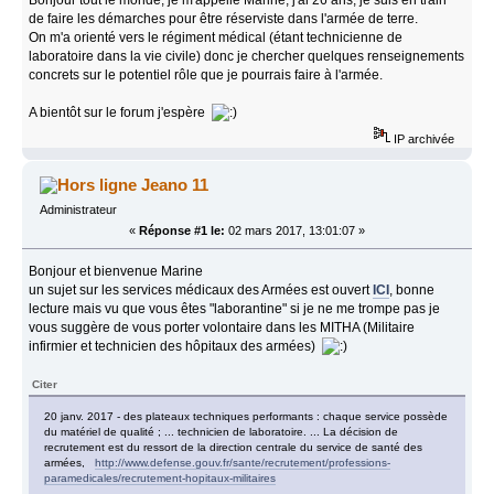
de faire les démarches pour être réserviste dans l'armée de terre.
On m'a orienté vers le régiment médical (étant technicienne de
laboratoire dans la vie civile) donc je chercher quelques renseignements
concrets sur le potentiel rôle que je pourrais faire à l'armée.
A bientôt sur le forum j'espère
IP archivée
Jeano 11
Administrateur
«
Réponse #1 le:
02 mars 2017, 13:01:07 »
Bonjour et bienvenue Marine
un sujet sur les services médicaux des Armées est ouvert
ICI
, bonne
lecture mais vu que vous êtes "laborantine" si je ne me trompe pas je
vous suggère de vous porter volontaire dans les MITHA (Militaire
infirmier et technicien des hôpitaux des armées)
Citer
20 janv. 2017 - des plateaux techniques performants : chaque service possède
du matériel de qualité ; ... technicien de laboratoire. ... La décision de
recrutement est du ressort de la direction centrale du service de santé des
armées,
http://www.defense.gouv.fr/sante/recrutement/professions-
paramedicales/recrutement-hopitaux-militaires