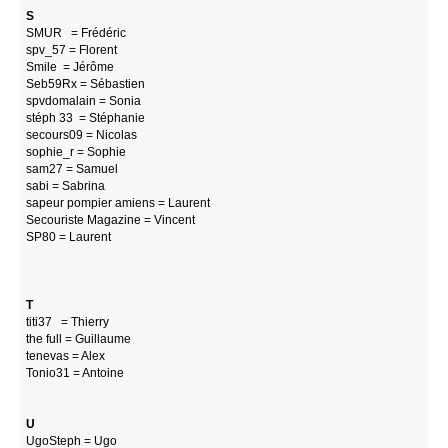
S
SMUR = Frédéric
spv_57 = Florent
Smile = Jérôme
Seb59Rx = Sébastien
spvdomalain = Sonia
stéph 33 = Stéphanie
secours09 = Nicolas
sophie_r = Sophie
sam27 = Samuel
sabi = Sabrina
sapeur pompier amiens = Laurent
Secouriste Magazine = Vincent
SP80 = Laurent
T
titi37 = Thierry
the full = Guillaume
tenevas = Alex
Tonio31 = Antoine
U
UgoSteph = Ugo