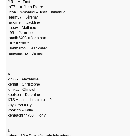
J.R. = Fred
jp77 = Jean-Pierre
Jean-Emmanuel = Jean-Emmanuel
jerem57 = Jérémy
jackline = Jackline
jigeay = Matthieu
jl95 = Jean-Luc
jonath2403 = Jonathan
juke = Sylvie
juanmarco = Jean-marc
jamesiacino = James
K
kit055 = Alexandre
kermit = Christophe
kimkat = Christel
kobiken = Delphine
KTS = titi ou chouchou ... ?
kayser59 = Cyril
kookies = Katia
kenpachi77750 = Tony
L
leburon63 = Denis (co-administrateur)