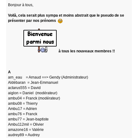
Bonjour à tous,
Voilà, cela serait plus sympa et moins abstrait que le pseudo de se
présenter par nos prénoms
à tous les nouveaux membres !!
A
arn_eau = Arnaud ==> Gendy (Administrateur)
Aldébaran = Jean-Emmanuel
actarus555 = David
aiglon = Daniel (modérateur)
ambu04 = Franck (modérateur)
ambu08 = Thierry
Ambu17 = Adrien
ambu76 = Franck
ambu77 = Jean-baptiste
Ambu112mil = Olivier
amazone16 = Valérie
audrey89 = Audrey