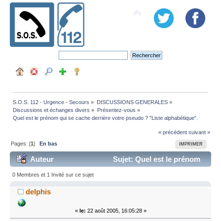
S.O.S. 112 - Urgence - Secours
»
DISCUSSIONS GENERALES
»
Discussions et échanges divers
»
Présentez-vous
»
Quel est le prénom qui se cache derrière votre pseudo ? "Liste alphabétique".
« précédent
suivant »
Pages: [
1
]
En bas
IMPRIMER
Auteur
Sujet: Quel est le prénom
qui se cache derrière votre pseudo ? "Liste
0 Membres et 1 Invité sur ce sujet
alphabétique". (Lu 44387 fois)
delphis
«
le:
22 août 2005, 16:05:28 »