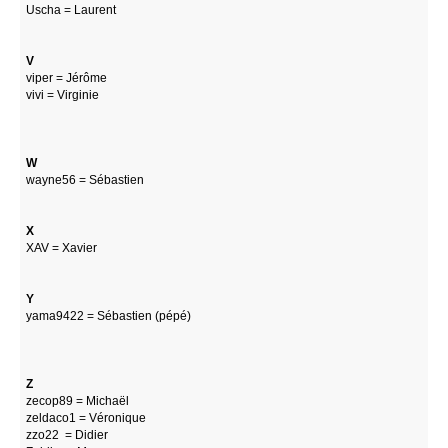
Uscha = Laurent
V
viper = Jérôme
vivi = Virginie
W
wayne56 = Sébastien
X
XAV = Xavier
Y
yama9422 = Sébastien (pépé)
Z
zecop89 = Michaël
zeldaco1 = Véronique
zzo22 = Didier