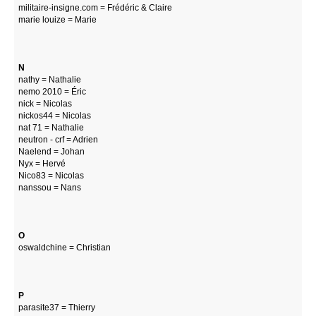
militaire-insigne.com = Frédéric & Claire
marie louize = Marie
N
nathy = Nathalie
nemo 2010 = Éric
nick = Nicolas
nickos44 = Nicolas
nat 71 = Nathalie
neutron - crf = Adrien
Naelend = Johan
Nyx = Hervé
Nico83 = Nicolas
nanssou = Nans
O
oswaldchine = Christian
P
parasite37 = Thierry