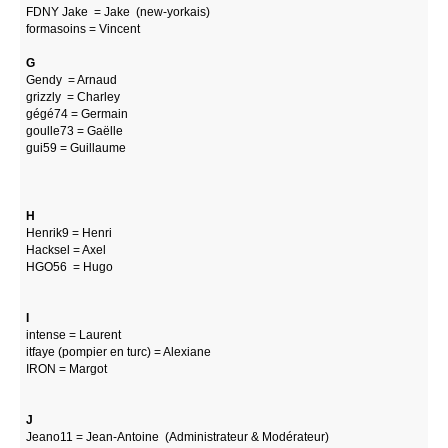
FDNY Jake = Jake (new-yorkais)
formasoins = Vincent
G
Gendy = Arnaud
grizzly = Charley
gégé74 = Germain
goulle73 = Gaëlle
gui59 = Guillaume
H
Henrik9 = Henri
Hacksel = Axel
HGO56 = Hugo
I
intense = Laurent
itfaye (pompier en turc) = Alexiane
IRON = Margot
J
Jeano11 = Jean-Antoine (Administrateur & Modérateur)