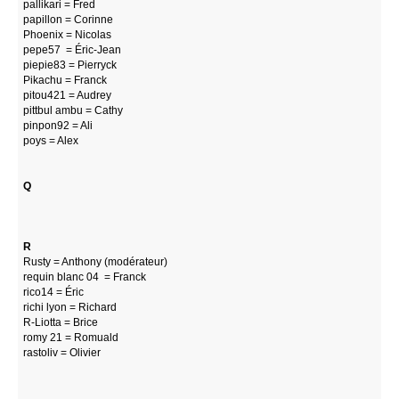
pallikari = Fred
papillon = Corinne
Phoenix = Nicolas
pepe57 = Éric-Jean
piepie83 = Pierryck
Pikachu = Franck
pitou421 = Audrey
pittbul ambu = Cathy
pinpon92 = Ali
poys = Alex
Q
R
Rusty = Anthony (modérateur)
requin blanc 04 = Franck
rico14 = Éric
richi lyon = Richard
R-Liotta = Brice
romy 21 = Romuald
rastoliv = Olivier