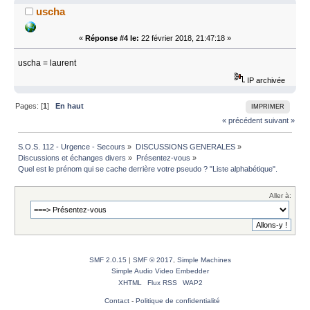
uscha
«
Réponse #4 le:
22 février 2018, 21:47:18 »
uscha = laurent
IP archivée
Pages: [
1
]
En haut
IMPRIMER
« précédent
suivant »
S.O.S. 112 - Urgence - Secours
»
DISCUSSIONS GENERALES
»
Discussions et échanges divers
»
Présentez-vous
»
Quel est le prénom qui se cache derrière votre pseudo ? "Liste alphabétique".
Aller à:
SMF 2.0.15
|
SMF © 2017
,
Simple Machines
Simple Audio Video Embedder
XHTML
Flux RSS
WAP2
Contact
-
Politique de confidentialité