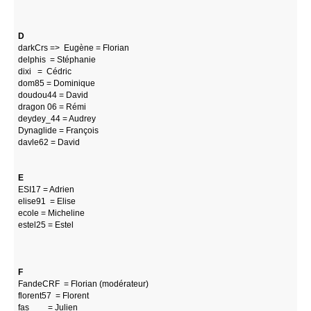
D
darkCrs => Eugène = Florian
delphis = Stéphanie
dixi = Cédric
dom85 = Dominique
doudou44 = David
dragon 06 = Rémi
deydey_44 = Audrey
Dynaglide = François
davle62 = David
E
ESI17 = Adrien
elise91 = Elise
ecole = Micheline
estel25 = Estel
F
FandeCRF = Florian (modérateur)
florent57 = Florent
fas = Julien