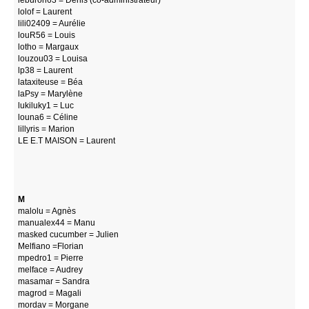
lolof = Laurent
lili02409 = Aurélie
louR56 = Louis
lotho = Margaux
louzou03 = Louisa
lp38 = Laurent
lataxiteuse = Béa
laPsy = Marylène
lukiluky1 = Luc
louna6 = Céline
lillyris = Marion
LE E.T MAISON = Laurent
M
malolu = Agnès
manualex44 = Manu
masked cucumber = Julien
Melfiano =Florian
mpedro1 = Pierre
melface = Audrey
masamar = Sandra
magrod = Magali
mordav = Morgane