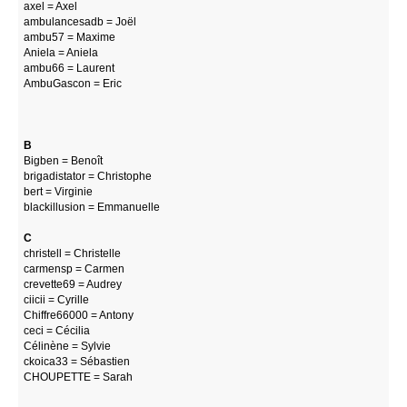
axel = Axel
ambulancesadb = Joël
ambu57 = Maxime
Aniela = Aniela
ambu66 = Laurent
AmbuGascon = Eric
B
Bigben = Benoît
brigadistator = Christophe
bert = Virginie
blackillusion = Emmanuelle
C
christell = Christelle
carmensp = Carmen
crevette69 = Audrey
ciicii = Cyrille
Chiffre66000 = Antony
ceci = Cécilia
Célinène = Sylvie
ckoica33 = Sébastien
CHOUPETTE = Sarah