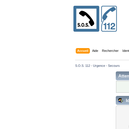
Accueil
Aide
Rechercher
Iden
S.O.S. 112 - Urgence - Secours
Atten
Id