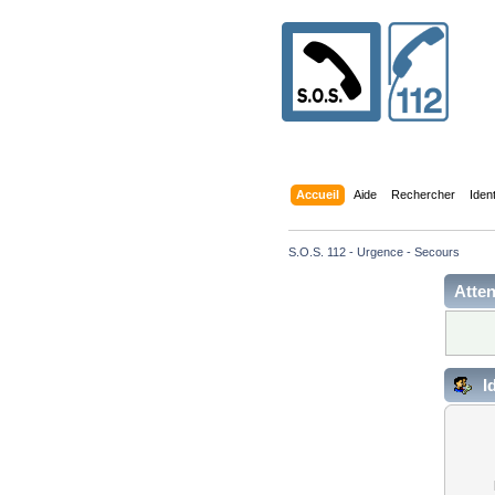
Accueil
Aide
Rechercher
Iden
S.O.S. 112 - Urgence - Secours
Atten
Id