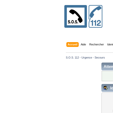
Accueil
Aide
Rechercher
Iden
S.O.S. 112 - Urgence - Secours
Atten
Id