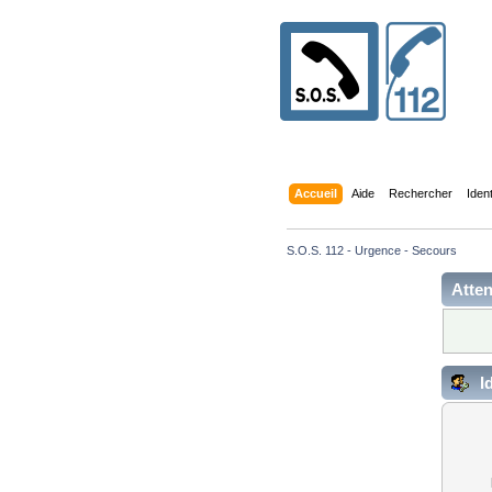
Accueil
Aide
Rechercher
Iden
S.O.S. 112 - Urgence - Secours
Atten
Id