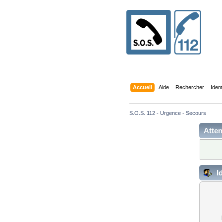
Accueil
Aide
Rechercher
Iden
S.O.S. 112 - Urgence - Secours
Atten
Id