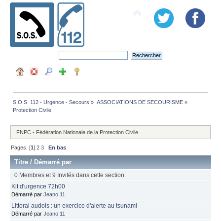
S.O.S. 112 - Urgence - Secours
»
ASSOCIATIONS DE SECOURISME
»
Protection Civile
FNPC - Fédération Nationale de la Protection Civile
Pages: [
1
]
2
3
En bas
Titre
/
Démarré par
0 Membres et 9 Invités dans cette section.
Kit d'urgence 72h00
Démarré par
Jeano 11
Littoral audois : un exercice d'alerte au tsunami
Démarré par
Jeano 11