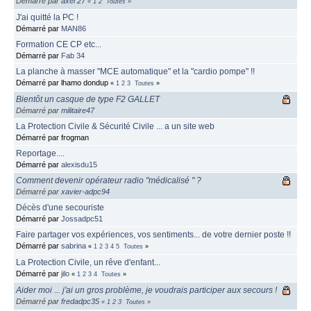
Démarré par
axel 27
«
1
2
Toutes
»
J'ai quitté la PC !
Démarré par
MAN86
Formation CE CP etc...
Démarré par
Fab 34
La planche à masser "MCE automatique" et la "cardio pompe" !!
Démarré par lhamo dondup
«
1
2
3
Toutes
»
Bientôt un casque de type F2 GALLET
Démarré par
militaire47
La Protection Civile & Sécurité Civile ... a un site web
Démarré par frogman
Reportage....
Démarré par
alexisdu15
Comment devenir opérateur radio "médicalisé " ?
Démarré par
xavier-adpc94
Décès d'une secouriste
Démarré par
Jossadpc51
Faire partager vos expériences, vos sentiments... de votre dernier poste !!
Démarré par
sabrina
«
1
2
3
4
5
Toutes
»
La Protection Civile, un rêve d'enfant...
Démarré par
jilo
«
1
2
3
4
Toutes
»
Aider moi ... j'ai un gros problème, je voudrais participer aux secours !
Démarré par
fredadpc35
«
1
2
3
Toutes
»