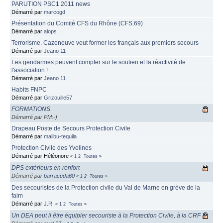
PARUTION PSC1 2011 news
Démarré par
marcogd
Présentation du Comité CFS du Rhône (CFS.69)
Démarré par
alops
Terrorisme. Cazeneuve veut former les français aux premiers secours
Démarré par
Jeano 11
Les gendarmes peuvent compter sur le soutien et la réactivité de
l'association !
Démarré par
Jeano 11
Habits FNPC
Démarré par
Grizouille57
FORMATIONS
Démarré par PM:-)
Drapeau Poste de Secours Protection Civile
Démarré par
malibu-tequila
Protection Civile des Yvelines
Démarré par Héléonore
«
1
2
Toutes
»
DPS extérieurs en renfort
Démarré par
barracuda60
«
1
2
Toutes
»
Des secouristes de la Protection civile du Val de Marne en grève de la
faim
Démarré par
J.R.
«
1
2
Toutes
»
Un DEA peut il être équipier secouriste à la Protection Civile, à la CRF ?