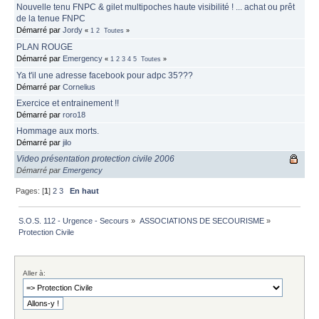
Nouvelle tenu FNPC & gilet multipoches haute visibilité ! ... achat ou prêt
de la tenue FNPC
Démarré par
Jordy
«
1
2
Toutes
»
PLAN ROUGE
Démarré par
Emergency
«
1
2
3
4
5
Toutes
»
Ya t'il une adresse facebook pour adpc 35???
Démarré par
Cornelius
Exercice et entrainement !!
Démarré par
roro18
Hommage aux morts.
Démarré par
jilo
Video présentation protection civile 2006
Démarré par
Emergency
Pages: [
1
]
2
3
En haut
S.O.S. 112 - Urgence - Secours
»
ASSOCIATIONS DE SECOURISME
»
Protection Civile
Aller à: