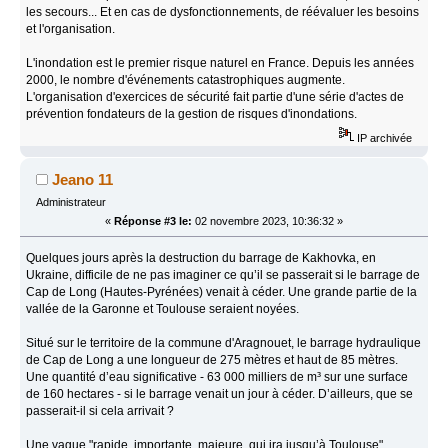
les secours... Et en cas de dysfonctionnements, de réévaluer les besoins
et l'organisation.
L'inondation est le premier risque naturel en France. Depuis les années
2000, le nombre d'événements catastrophiques augmente.
L'organisation d'exercices de sécurité fait partie d'une série d'actes de
prévention fondateurs de la gestion de risques d'inondations.
IP archivée
Jeano 11
Administrateur
«
Réponse #3 le:
02 novembre 2023, 10:36:32 »
Quelques jours après la destruction du barrage de Kakhovka, en
Ukraine, difficile de ne pas imaginer ce qu’il se passerait si le barrage de
Cap de Long (Hautes-Pyrénées) venait à céder. Une grande partie de la
vallée de la Garonne et Toulouse seraient noyées.
Situé sur le territoire de la commune d'Aragnouet, le barrage hydraulique
de Cap de Long a une longueur de 275 mètres et haut de 85 mètres.
Une quantité d’eau significative - 63 000 milliers de m³ sur une surface
de 160 hectares - si le barrage venait un jour à céder. D’ailleurs, que se
passerait-il si cela arrivait ?
Une vague "rapide, importante, majeure, qui ira jusqu’à Toulouse"