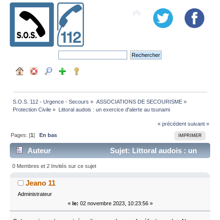
S.O.S. 112 - Urgence - Secours
»
ASSOCIATIONS DE SECOURISME
»
Protection Civile
»
Littoral audois : un exercice d'alerte au tsunami
« précédent
suivant »
Pages: [
1
]
En bas
IMPRIMER
Auteur
Sujet: Littoral audois : un
exercice d'alerte au tsunami (Lu 80059 fois)
0 Membres et 2 Invités sur ce sujet
Jeano 11
Administrateur
«
le:
02 novembre 2023, 10:23:56 »