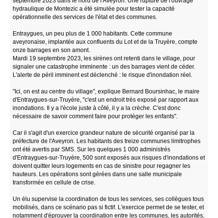
septembre 2023 dans le nord de l'Aveyron. Une rupture de l'ouvrage
hydraulique de Montezic a été simulée pour tester la capacité
opérationnelle des services de l'état et des communes.
Entraygues, un peu plus de 1 000 habitants. Cette commune
aveyronaise, implantée aux confluents du Lot et de la Truyère, compte
onze barrages en son amont.
Mardi 19 septembre 2023, les sirènes ont retenti dans le village, pour
signaler une catastrophe imminente : un des barrages vient de céder.
L'alerte de péril imminent est déclenché : le risque d'inondation réel.
"Ici, on est au centre du village", explique Bernard Boursinhac, le maire
d'Entraygues-sur-Truyère, "c'est un endroit très exposé par rapport aux
inondations. Il y a l'école juste à côté, il y a la crèche. C'est donc
nécessaire de savoir comment faire pour protéger les enfants".
Car il s'agit d'un exercice grandeur nature de sécurité organisé par la
préfecture de l'Aveyron. Les habitants des treize communes limitrophes
ont été avertis par SMS. Sur les quelques 1 000 administrés
d'Entraygues-sur-Truyère, 500 sont exposés aux risques d'inondations et
doivent quitter leurs logements en cas de sinistre pour regagner les
hauteurs. Les opérations sont gérées dans une salle municipale
transformée en cellule de crise.
Un élu supervise la coordination de tous les services, ses collègues tous
mobilisés, dans ce scénario pas si fictif. L'exercice permet de se tester, et
notamment d'éprouver la coordination entre les communes, les autorités,