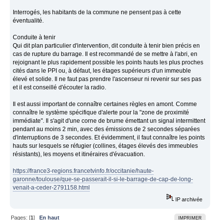
Interrogés, les habitants de la commune ne pensent pas à cette
éventualité.
Conduite à tenir
Qui dit plan particulier d'intervention, dit conduite à tenir bien précis en
cas de rupture du barrage. Il est recommandé de se mettre à l'abri, en
rejoignant le plus rapidement possible les points hauts les plus proches
cités dans le PPI ou, à défaut, les étages supérieurs d'un immeuble
élevé et solide. Il ne faut pas prendre l'ascenseur ni revenir sur ses pas
et il est conseillé d'écouter la radio.
Il est aussi important de connaître certaines règles en amont. Comme
connaître le système spécifique d'alerte pour la "zone de proximité
immédiate". Il s'agit d'une corne de brume émettant un signal intermittent
pendant au moins 2 min, avec des émissions de 2 secondes séparées
d'interruptions de 3 secondes. Et évidemment, il faut connaître les points
hauts sur lesquels se réfugier (collines, étages élevés des immeubles
résistants), les moyens et itinéraires d'évacuation.
https://france3-regions.francetvinfo.fr/occitanie/haute-
garonne/toulouse/que-se-passerait-il-si-le-barrage-de-cap-de-long-
venait-a-ceder-2791158.html
IP archivée
Pages: [
1
]
En haut
IMPRIMER