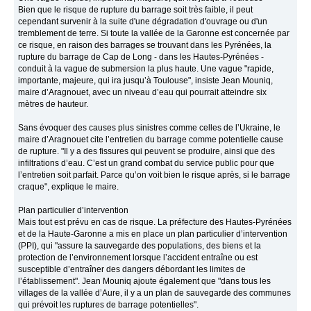
Bien que le risque de rupture du barrage soit très faible, il peut
cependant survenir à la suite d'une dégradation d'ouvrage ou d'un
tremblement de terre. Si toute la vallée de la Garonne est concernée par
ce risque, en raison des barrages se trouvant dans les Pyrénées, la
rupture du barrage de Cap de Long - dans les Hautes-Pyrénées -
conduit à la vague de submersion la plus haute. Une vague "rapide,
importante, majeure, qui ira jusqu’à Toulouse", insiste Jean Mouniq,
maire d’Aragnouet, avec un niveau d’eau qui pourrait atteindre six
mètres de hauteur.
Sans évoquer des causes plus sinistres comme celles de l’Ukraine, le
maire d’Aragnouet cite l’entretien du barrage comme potentielle cause
de rupture. "Il y a des fissures qui peuvent se produire, ainsi que des
infiltrations d’eau. C’est un grand combat du service public pour que
l’entretien soit parfait. Parce qu’on voit bien le risque après, si le barrage
craque", explique le maire.
Plan particulier d’intervention
Mais tout est prévu en cas de risque. La préfecture des Hautes-Pyrénées
et de la Haute-Garonne a mis en place un plan particulier d’intervention
(PPI), qui "assure la sauvegarde des populations, des biens et la
protection de l’environnement lorsque l’accident entraîne ou est
susceptible d’entraîner des dangers débordant les limites de
l’établissement". Jean Mouniq ajoute également que "dans tous les
villages de la vallée d’Aure, il y a un plan de sauvegarde des communes
qui prévoit les ruptures de barrage potentielles".