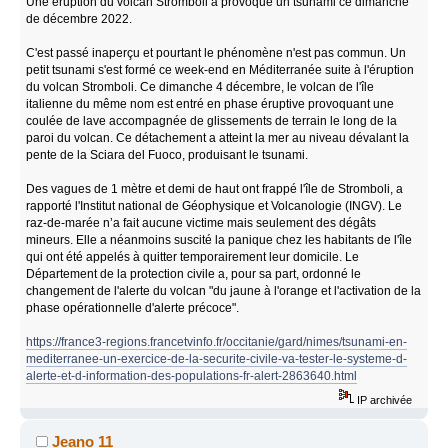
Une éruption du volcan Stromboli a provoqué un tsunami ce dimanche
de décembre 2022.
C'est passé inaperçu et pourtant le phénomène n'est pas commun. Un
petit tsunami s'est formé ce week-end en Méditerranée suite à l'éruption
du volcan Stromboli. Ce dimanche 4 décembre, le volcan de l'île
italienne du même nom est entré en phase éruptive provoquant une
coulée de lave accompagnée de glissements de terrain le long de la
paroi du volcan. Ce détachement a atteint la mer au niveau dévalant la
pente de la Sciara del Fuoco, produisant le tsunami.
Des vagues de 1 mètre et demi de haut ont frappé l'île de Stromboli, a
rapporté l'Institut national de Géophysique et Volcanologie (INGV). Le
raz-de-marée n’a fait aucune victime mais seulement des dégâts
mineurs. Elle a néanmoins suscité la panique chez les habitants de l'île
qui ont été appelés à quitter temporairement leur domicile. Le
Département de la protection civile a, pour sa part, ordonné le
changement de l'alerte du volcan "du jaune à l'orange et l'activation de la
phase opérationnelle d'alerte précoce".
https://france3-regions.francetvinfo.fr/occitanie/gard/nimes/tsunami-en-
mediterranee-un-exercice-de-la-securite-civile-va-tester-le-systeme-d-
alerte-et-d-information-des-populations-fr-alert-2863640.html
IP archivée
Jeano 11