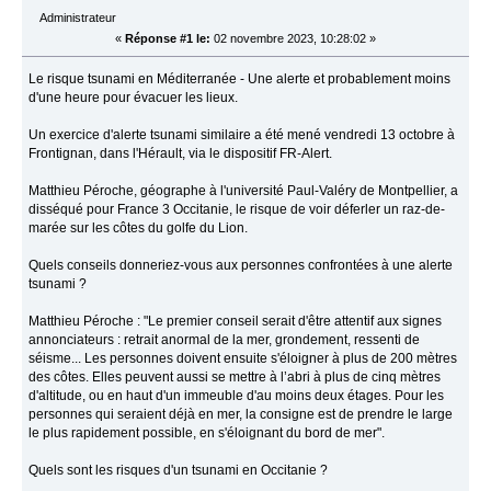
Administrateur
«
Réponse #1 le:
02 novembre 2023, 10:28:02 »
Le risque tsunami en Méditerranée - Une alerte et probablement moins
d'une heure pour évacuer les lieux.
Un exercice d'alerte tsunami similaire a été mené vendredi 13 octobre à
Frontignan, dans l'Hérault, via le dispositif FR-Alert.
Matthieu Péroche, géographe à l'université Paul-Valéry de Montpellier, a
disséqué pour France 3 Occitanie, le risque de voir déferler un raz-de-
marée sur les côtes du golfe du Lion.
Quels conseils donneriez-vous aux personnes confrontées à une alerte
tsunami ?
Matthieu Péroche : "Le premier conseil serait d'être attentif aux signes
annonciateurs : retrait anormal de la mer, grondement, ressenti de
séisme... Les personnes doivent ensuite s'éloigner à plus de 200 mètres
des côtes. Elles peuvent aussi se mettre à l’abri à plus de cinq mètres
d'altitude, ou en haut d'un immeuble d'au moins deux étages. Pour les
personnes qui seraient déjà en mer, la consigne est de prendre le large
le plus rapidement possible, en s'éloignant du bord de mer".
Quels sont les risques d'un tsunami en Occitanie ?