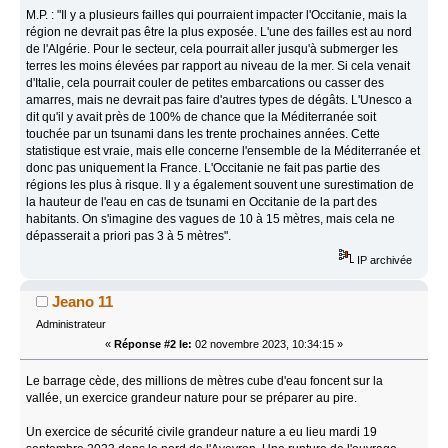
M.P. : "Il y a plusieurs failles qui pourraient impacter l'Occitanie, mais la
région ne devrait pas être la plus exposée. L'une des failles est au nord
de l'Algérie. Pour le secteur, cela pourrait aller jusqu'à submerger les
terres les moins élevées par rapport au niveau de la mer. Si cela venait
d'Italie, cela pourrait couler de petites embarcations ou casser des
amarres, mais ne devrait pas faire d'autres types de dégâts. L'Unesco a
dit qu'il y avait près de 100% de chance que la Méditerranée soit
touchée par un tsunami dans les trente prochaines années. Cette
statistique est vraie, mais elle concerne l'ensemble de la Méditerranée et
donc pas uniquement la France. L'Occitanie ne fait pas partie des
régions les plus à risque. Il y a également souvent une surestimation de
la hauteur de l'eau en cas de tsunami en Occitanie de la part des
habitants. On s'imagine des vagues de 10 à 15 mètres, mais cela ne
dépasserait a priori pas 3 à 5 mètres".
IP archivée
Jeano 11
Administrateur
«
Réponse #2 le:
02 novembre 2023, 10:34:15 »
Le barrage cède, des millions de mètres cube d'eau foncent sur la
vallée, un exercice grandeur nature pour se préparer au pire.
Un exercice de sécurité civile grandeur nature a eu lieu mardi 19