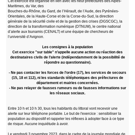
Cet exercice est organisé en lien avec les neuf préfectures des Alpes-
Maritimes, du Var, des
Bouches-du-Rhône, du Gard, de l’Hérault, de l’Aude, des Pyrénées-
Orientales, de la Haute-Corse et de la Corse-du-Sud, la direction
générale de la sécurité civile et de la gestion des crises (DGSCGC), la
direction de la transformation numérique (DTNUM), le centre national
d’alerte aux tsunamis (CENALT) et une équipe de chercheurs de
l’université d’Avignon.
Les consignes à la population
Cet exercice "sur table" n’appelle aucune action ou réaction des
destinataires civils de l’alerte (indépendamment de la possibilité de
répondre au questionnaire).
- Ne pas contacter les forces de l’ordre (17), les services de secours
(15, 18 et 112), ni les standards téléphoniques des préfectures de
département et mairies concernées.
- Ne pas relayer de fausses rumeurs ou de fausses informations sur
les réseaux sociaux.
Entre 10 h et 10 h 30, tous les habitants du littoral vont recevoir une
alerte sur leur téléphone portable. Le but de l'exercice : sensibiliser la
population au dispositif et rappeler les réflexes à adopter face à ce type
de risque. Aucune inquiétude à avoir.
Le vendredi 3 novembre 2023, dans le cadre de la journée mondiale de