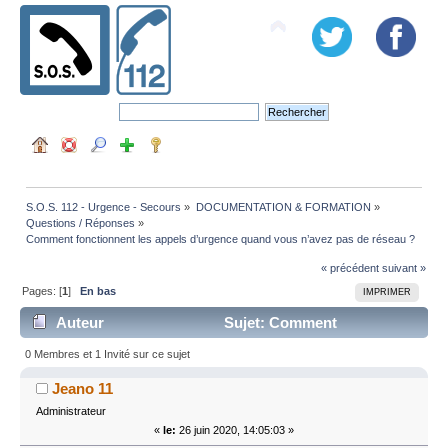
S.O.S. 112 - Urgence - Secours
»
DOCUMENTATION & FORMATION
»
Questions / Réponses
»
Comment fonctionnent les appels d’urgence quand vous n’avez pas de réseau ?
« précédent
suivant »
Pages: [
1
]
En bas
IMPRIMER
Auteur
Sujet: Comment
fonctionnent les appels d’urgence quand vous n’avez
0 Membres et 1 Invité sur ce sujet
pas de réseau ? (Lu 132952 fois)
Jeano 11
Administrateur
«
le:
26 juin 2020, 14:05:03 »