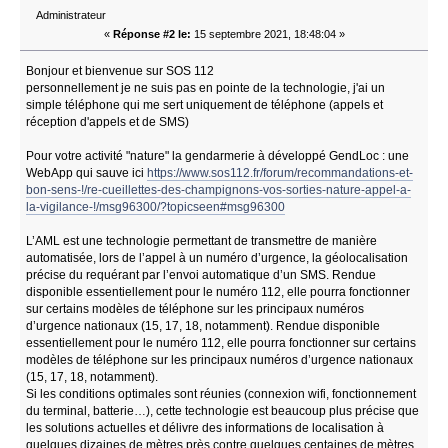
Administrateur
«
Réponse #2 le:
15 septembre 2021, 18:48:04 »
Bonjour et bienvenue sur SOS 112
personnellement je ne suis pas en pointe de la technologie, j'ai un
simple téléphone qui me sert uniquement de téléphone (appels et
réception d'appels et de SMS)
Pour votre activité "nature" la gendarmerie à développé GendLoc : une
WebApp qui sauve ici
https://www.sos112.fr/forum/recommandations-et-
bon-sens-!/re-cueillettes-des-champignons-vos-sorties-nature-appel-a-
la-vigilance-!/msg96300/?topicseen#msg96300
L’AML est une technologie permettant de transmettre de manière
automatisée, lors de l’appel à un numéro d’urgence, la géolocalisation
précise du requérant par l’envoi automatique d’un SMS. Rendue
disponible essentiellement pour le numéro 112, elle pourra fonctionner
sur certains modèles de téléphone sur les principaux numéros
d’urgence nationaux (15, 17, 18, notamment). Rendue disponible
essentiellement pour le numéro 112, elle pourra fonctionner sur certains
modèles de téléphone sur les principaux numéros d’urgence nationaux
(15, 17, 18, notamment).
Si les conditions optimales sont réunies (connexion wifi, fonctionnement
du terminal, batterie…), cette technologie est beaucoup plus précise que
les solutions actuelles et délivre des informations de localisation à
quelques dizaines de mètres près contre quelques centaines de mètres