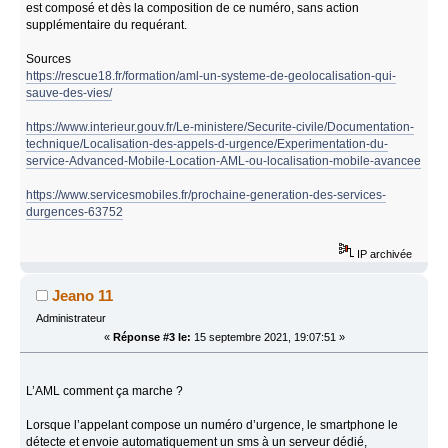
est composé et dès la composition de ce numéro, sans action
supplémentaire du requérant.
Sources
https://rescue18.fr/formation/aml-un-systeme-de-geolocalisation-qui-
sauve-des-vies/
https://www.interieur.gouv.fr/Le-ministere/Securite-civile/Documentation-
technique/Localisation-des-appels-d-urgence/Experimentation-du-
service-Advanced-Mobile-Location-AML-ou-localisation-mobile-avancee
https://www.servicesmobiles.fr/prochaine-generation-des-services-
durgences-63752
IP archivée
Jeano 11
Administrateur
«
Réponse #3 le:
15 septembre 2021, 19:07:51 »
L’AML comment ça marche ?
Lorsque l’appelant compose un numéro d’urgence, le smartphone le
détecte et envoie automatiquement un sms à un serveur dédié,