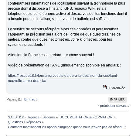
contenant les informations de localisation suivant la technologie la plus
précise dont il dispose à l’instant : GPS, réseaux WiFi, relais
téléphoniques. Le téléphone active et désactive seul les fonctions dont il
a besoin pour se localiser, si le niveau de batterie est suffisant.
Le service de secours récupère alors ces données et peut localiser
l’appelant, la précision sera alors de l’ordre de quelques dizaines de
mètres, contre quelques hectomètres, voire kilomètres, pour les
systèmes précédents !
Attention, la France est en retard ... comme souvent !
Vidéo de présentation de l’AML (uniquement disponible en anglais) :
https://rescue18.fr/formation/outils-daide-a-la-decision-du-cos/laml-
nouvelle-arme-des-cta/
IP archivée
Pages: [
1
]
En haut
IMPRIMER
« précédent
suivant »
S.O.S. 112 - Urgence - Secours
»
DOCUMENTATION & FORMATION
»
Questions / Réponses
»
Comment fonctionnent les appels d’urgence quand vous n’avez pas de réseau ?