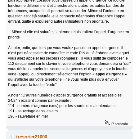
plus appropriée. Lorsque vous passez un appel d’urgence, ce logiciel
fonctionne différemment et cherche alors toutes les autres bandes de
fréquences, auxquelles il pourrait se raccorder. Même si l’antenne en
question est déjà saturée, elle connecte néanmoins d’urgence l’appel
entrant, quitte à expulser d’autres utilisateurs non prioritaire.
Même si elle est saturée, l’antenne relais traitera l’appel d’urgence en
priorité
À noter, enfin, que lorsque vous voulez passer un appel d’urgence, il
n’est pas nécessaire de connaître le code PIN du téléphone avec lequel
vous allez appeler les secours (pompiers) ; il vous suffit de composer le
112 directement sur le clavier et votre téléphone vous demandera si "oui"
vous désirez appeler les secours d'urgences et d'appuyer sur la touche
verte (appel), ou directement sélectionner l’option
« appel d’urgence »
qui s’affiche sur votre téléphone il ne vous reste plus qu'à envoyer
l'appel avec la touche "verte".
A noter : D'autres numéros d'appel d'urgence gratuits et accessibles
24/24h existent comme par exemple :
114 - numéro d'urgence (sms) pour les sourds et malentendants ;
191 - sauvetage dans les airs
196 - sauvetage en mer
IP archivée
tresorier21000