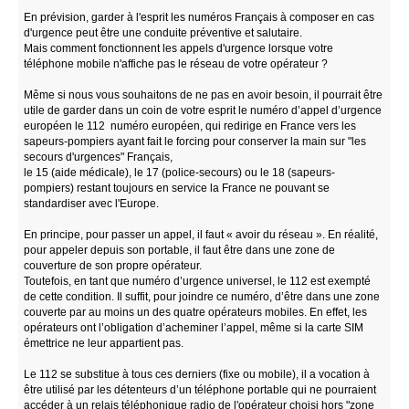
En prévision, garder à l'esprit les numéros Français à composer en cas
d'urgence peut être une conduite préventive et salutaire.
Mais comment fonctionnent les appels d'urgence lorsque votre
téléphone mobile n'affiche pas le réseau de votre opérateur ?
Même si nous vous souhaitons de ne pas en avoir besoin, il pourrait être
utile de garder dans un coin de votre esprit le numéro d’appel d’urgence
européen le 112 numéro européen, qui redirige en France vers les
sapeurs-pompiers ayant fait le forcing pour conserver la main sur "les
secours d'urgences" Français,
le 15 (aide médicale), le 17 (police-secours) ou le 18 (sapeurs-
pompiers) restant toujours en service la France ne pouvant se
standardiser avec l'Europe.
En principe, pour passer un appel, il faut « avoir du réseau ». En réalité,
pour appeler depuis son portable, il faut être dans une zone de
couverture de son propre opérateur.
Toutefois, en tant que numéro d’urgence universel, le 112 est exempté
de cette condition. Il suffit, pour joindre ce numéro, d’être dans une zone
couverte par au moins un des quatre opérateurs mobiles. En effet, les
opérateurs ont l’obligation d’acheminer l’appel, même si la carte SIM
émettrice ne leur appartient pas.
Le 112 se substitue à tous ces derniers (fixe ou mobile), il a vocation à
être utilisé par les détenteurs d’un téléphone portable qui ne pourraient
accéder à un relais téléphonique radio de l'opérateur choisi hors "zone