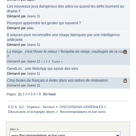
Les nouveaux jeux dangereux des ados ou quand les défis tournent au
drame !!
Démarré par
Jeano 11
Pourquoi apprendre les gestes qui sauvent ?
Démarré par
atlas
8 astuces pour reconnaître une image fabriquée par une intelligence
artificielle
Démarré par
Jeano 11
La Neige.. c'est l'hiver le retour ! Tempête de neige, naufragés de la route
!!
Démarré par
Jeano 11
«
1
2
3
Toutes
»
GendLoc : une WebApp qui sauve des vies
Démarré par
Jeano 11
Cinq fautes de français à éviter dans vos lettres de motivation.
Démarré par
Jeano 11
Pages: [
1
]
2
3
4
5
6
7
8
En haut
S.O.S. 112 - Urgence - Secours
»
DISCUSSIONS GENERALES
»
Discussions et échanges divers
»
Recommandations et bon sens
Aller à: