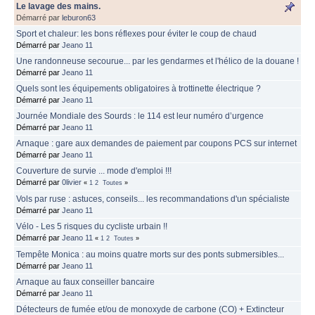
Le lavage des mains.
Démarré par
leburon63
Sport et chaleur: les bons réflexes pour éviter le coup de chaud
Démarré par
Jeano 11
Une randonneuse secourue... par les gendarmes et l'hélico de la douane !
Démarré par
Jeano 11
Quels sont les équipements obligatoires à trottinette électrique ?
Démarré par
Jeano 11
Journée Mondiale des Sourds : le 114 est leur numéro d’urgence
Démarré par
Jeano 11
Arnaque : gare aux demandes de paiement par coupons PCS sur internet
Démarré par
Jeano 11
Couverture de survie ... mode d'emploi !!!
Démarré par
0livier
«
1
2
Toutes
»
Vols par ruse : astuces, conseils... les recommandations d'un spécialiste
Démarré par
Jeano 11
Vélo - Les 5 risques du cycliste urbain !!
Démarré par
Jeano 11
«
1
2
Toutes
»
Tempête Monica : au moins quatre morts sur des ponts submersibles...
Démarré par
Jeano 11
Arnaque au faux conseiller bancaire
Démarré par
Jeano 11
Détecteurs de fumée et/ou de monoxyde de carbone (CO) + Extincteur