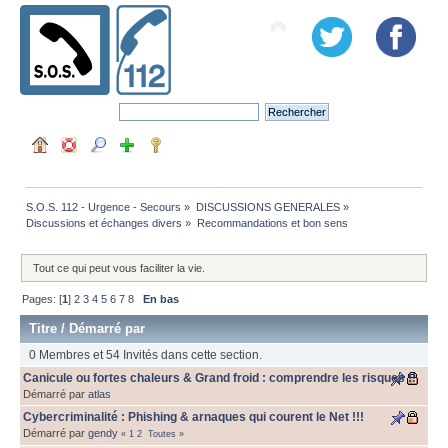
S.O.S. 112 - Urgence - Secours
»
DISCUSSIONS GENERALES
»
Discussions et échanges divers
»
Recommandations et bon sens
Tout ce qui peut vous faciliter la vie.
Pages: [
1
]
2
3
4
5
6
7
8
En bas
Titre
/
Démarré par
0 Membres et 54 Invités dans cette section.
Canicule ou fortes chaleurs & Grand froid : comprendre les risques !!
Démarré par
atlas
Cybercriminalité : Phishing & arnaques qui courent le Net !!!
Démarré par
gendy
«
1
2
Toutes
»