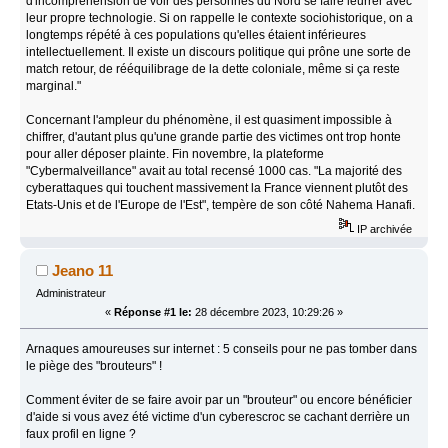
d'incompréhension de voir des personnes du Nord se faire leurrer avec
leur propre technologie. Si on rappelle le contexte sociohistorique, on a
longtemps répété à ces populations qu'elles étaient inférieures
intellectuellement. Il existe un discours politique qui prône une sorte de
match retour, de rééquilibrage de la dette coloniale, même si ça reste
marginal."
Concernant l'ampleur du phénomène, il est quasiment impossible à
chiffrer, d'autant plus qu'une grande partie des victimes ont trop honte
pour aller déposer plainte. Fin novembre, la plateforme
"Cybermalveillance" avait au total recensé 1000 cas. "La majorité des
cyberattaques qui touchent massivement la France viennent plutôt des
Etats-Unis et de l'Europe de l'Est", tempère de son côté Nahema Hanafi.
IP archivée
Jeano 11
Administrateur
«
Réponse #1 le:
28 décembre 2023, 10:29:26 »
Arnaques amoureuses sur internet : 5 conseils pour ne pas tomber dans
le piège des "brouteurs" !
Comment éviter de se faire avoir par un "brouteur" ou encore bénéficier
d'aide si vous avez été victime d'un cyberescroc se cachant derrière un
faux profil en ligne ?