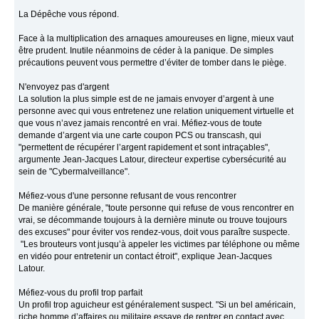
La Dépêche vous répond.
Face à la multiplication des arnaques amoureuses en ligne, mieux vaut
être prudent. Inutile néanmoins de céder à la panique. De simples
précautions peuvent vous permettre d’éviter de tomber dans le piège.
N'envoyez pas d'argent
La solution la plus simple est de ne jamais envoyer d’argent à une
personne avec qui vous entretenez une relation uniquement virtuelle et
que vous n’avez jamais rencontré en vrai. Méfiez-vous de toute
demande d’argent via une carte coupon PCS ou transcash, qui
"permettent de récupérer l’argent rapidement et sont intraçables",
argumente Jean-Jacques Latour, directeur expertise cybersécurité au
sein de "Cybermalveillance".
Méfiez-vous d'une personne refusant de vous rencontrer
De manière générale, "toute personne qui refuse de vous rencontrer en
vrai, se décommande toujours à la dernière minute ou trouve toujours
des excuses" pour éviter vos rendez-vous, doit vous paraître suspecte.
"Les brouteurs vont jusqu’à appeler les victimes par téléphone ou même
en vidéo pour entretenir un contact étroit", explique Jean-Jacques
Latour.
Méfiez-vous du profil trop parfait
Un profil trop aguicheur est généralement suspect. "Si un bel américain,
riche homme d’affaires ou militaire essaye de rentrer en contact avec