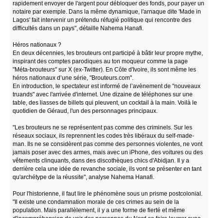
rapidement envoyer de l'argent pour débloquer des fonds, pour payer un
notaire par exemple. Dans la même dynamique, l'arnaque dite 'Made in
Lagos' fait intervenir un prétendu réfugié politique qui rencontre des
difficultés dans un pays", détaille Nahema Hanafi.
Héros nationaux ?
En deux décennies, les brouteurs ont participé à bâtir leur propre mythe,
inspirant des comptes parodiques au ton moqueur comme la page
"Méta-brouteurs" sur X (ex-Twitter). En Côte d'Ivoire, ils sont même les
héros nationaux d’une série, "Brouteurs.com".
En introduction, le spectateur est informé de l’avènement de "nouveaux
truands" avec l'arrivée d'internet. Une dizaine de téléphones sur une
table, des liasses de billets qui pleuvent, un cocktail à la main. Voilà le
quotidien de Géraud, l'un des personnages principaux.
"Les brouteurs ne se représentent pas comme des criminels. Sur les
réseaux sociaux, ils reprennent les codes très libéraux du self-made-
man. Ils ne se considèrent pas comme des personnes violentes, ne vont
jamais poser avec des armes, mais avec un iPhone, des voitures ou des
vêtements clinquants, dans des discothèques chics d'Abidjan. Il y a
derrière cela une idée de revanche sociale, ils vont se présenter en tant
qu'archétype de la réussite", analyse Nahema Hanafi.
Pour l'historienne, il faut lire le phénomène sous un prisme postcolonial.
"Il existe une condamnation morale de ces crimes au sein de la
population. Mais parallèlement, il y a une forme de fierté et même