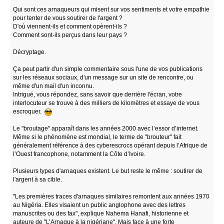
Qui sont ces arnaqueurs qui misent sur vos sentiments et votre empathie
pour tenter de vous soutirer de l'argent ?
D'où viennent-ils et comment opèrent-ils ?
Comment sont-ils perçus dans leur pays ?
Décryptage.
Ça peut partir d'un simple commentaire sous l'une de vos publications
sur les réseaux sociaux, d'un message sur un site de rencontre, ou
même d'un mail d'un inconnu.
Intrigué, vous répondez, sans savoir que derrière l'écran, votre
interlocuteur se trouve à des milliers de kilomètres et essaye de vous
escroquer.
Le "broutage" apparaît dans les années 2000 avec l’essor d’internet.
Même si le phénomène est mondial, le terme de "brouteur" fait
généralement référence à des cyberescrocs opérant depuis l’Afrique de
l’Ouest francophone, notamment la Côte d’Ivoire.
Plusieurs types d'arnaques existent. Le but reste le même : soutirer de
l'argent à sa cible.
"Les premières traces d'arnaques similaires remontent aux années 1970
au Nigéria. Elles visaient un public anglophone avec des lettres
manuscrites ou des fax", explique Nahema Hanafi, historienne et
auteure de "L’Arnaque à la nigériane". Mais face à une forte