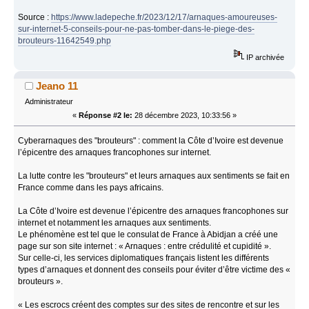
Source :
https://www.ladepeche.fr/2023/12/17/arnaques-amoureuses-
sur-internet-5-conseils-pour-ne-pas-tomber-dans-le-piege-des-
brouteurs-11642549.php
IP archivée
Jeano 11
Administrateur
«
Réponse #2 le:
28 décembre 2023, 10:33:56 »
Cyberarnaques des "brouteurs" : comment la Côte d’Ivoire est devenue
l’épicentre des arnaques francophones sur internet.
La lutte contre les "brouteurs" et leurs arnaques aux sentiments se fait en
France comme dans les pays africains.
La Côte d’Ivoire est devenue l’épicentre des arnaques francophones sur
internet et notamment les arnaques aux sentiments.
Le phénomène est tel que le consulat de France à Abidjan a créé une
page sur son site internet : « Arnaques : entre crédulité et cupidité ».
Sur celle-ci, les services diplomatiques français listent les différents
types d’arnaques et donnent des conseils pour éviter d’être victime des «
brouteurs ».
« Les escrocs créent des comptes sur des sites de rencontre et sur les