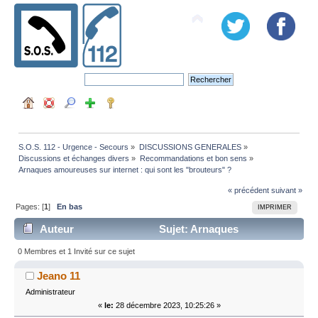
S.O.S. 112 - Urgence - Secours
»
DISCUSSIONS GENERALES
»
Discussions et échanges divers
»
Recommandations et bon sens
»
Arnaques amoureuses sur internet : qui sont les "brouteurs" ?
« précédent
suivant »
Pages: [
1
]
En bas
IMPRIMER
Auteur
Sujet: Arnaques
amoureuses sur internet : qui sont les "brouteurs" ?
0 Membres et 1 Invité sur ce sujet
(Lu 11850 fois)
Jeano 11
Administrateur
«
le:
28 décembre 2023, 10:25:26 »