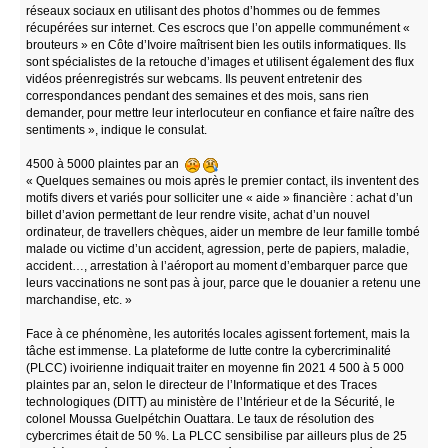
réseaux sociaux en utilisant des photos d’hommes ou de femmes
récupérées sur internet. Ces escrocs que l’on appelle communément «
brouteurs » en Côte d’Ivoire maîtrisent bien les outils informatiques. Ils
sont spécialistes de la retouche d’images et utilisent également des flux
vidéos préenregistrés sur webcams. Ils peuvent entretenir des
correspondances pendant des semaines et des mois, sans rien
demander, pour mettre leur interlocuteur en confiance et faire naître des
sentiments », indique le consulat.
4500 à 5000 plaintes par an
« Quelques semaines ou mois après le premier contact, ils inventent des
motifs divers et variés pour solliciter une « aide » financière : achat d’un
billet d’avion permettant de leur rendre visite, achat d’un nouvel
ordinateur, de travellers chèques, aider un membre de leur famille tombé
malade ou victime d’un accident, agression, perte de papiers, maladie,
accident…, arrestation à l’aéroport au moment d’embarquer parce que
leurs vaccinations ne sont pas à jour, parce que le douanier a retenu une
marchandise, etc. »
Face à ce phénomène, les autorités locales agissent fortement, mais la
tâche est immense. La plateforme de lutte contre la cybercriminalité
(PLCC) ivoirienne indiquait traiter en moyenne fin 2021 4 500 à 5 000
plaintes par an, selon le directeur de l’Informatique et des Traces
technologiques (DITT) au ministère de l’Intérieur et de la Sécurité, le
colonel Moussa Guelpétchin Ouattara. Le taux de résolution des
cybercrimes était de 50 %. La PLCC sensibilise par ailleurs plus de 25