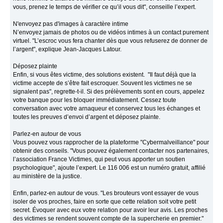
vous, prenez le temps de vérifier ce qu’il vous dit", conseille l’expert.
N'envoyez pas d'images à caractère intime
N’envoyez jamais de photos ou de vidéos intimes à un contact purement
virtuel. "L’escroc vous fera chanter dès que vous refuserez de donner de
l’argent", explique Jean-Jacques Latour.
Déposez plainte
Enfin, si vous êtes victime, des solutions existent. "Il faut déjà que la
victime accepte de s’être fait escroquer. Souvent les victimes ne se
signalent pas", regrette-t-il. Si des prélèvements sont en cours, appelez
votre banque pour les bloquer immédiatement. Cessez toute
conversation avec votre arnaqueur et conservez tous les échanges et
toutes les preuves d’envoi d’argent et déposez plainte.
Parlez-en autour de vous
Vous pouvez vous rapprocher de la plateforme "Cybermalveillance" pour
obtenir des conseils. "Vous pouvez également contacter nos partenaires,
l’association France Victimes, qui peut vous apporter un soutien
psychologique", ajoute l’expert. Le 116 006 est un numéro gratuit, affilié
au ministère de la justice.
Enfin, parlez-en autour de vous. "Les brouteurs vont essayer de vous
isoler de vos proches, faire en sorte que cette relation soit votre petit
secret. Évoquer avec eux votre relation pour avoir leur avis. Les proches
des victimes se rendent souvent compte de la supercherie en premier."