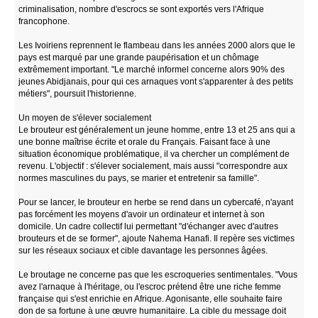
criminalisation, nombre d'escrocs se sont exportés vers l'Afrique
francophone.
Les Ivoiriens reprennent le flambeau dans les années 2000 alors que le
pays est marqué par une grande paupérisation et un chômage
extrêmement important. "Le marché informel concerne alors 90% des
jeunes Abidjanais, pour qui ces arnaques vont s'apparenter à des petits
métiers", poursuit l'historienne.
Un moyen de s'élever socialement
Le brouteur est généralement un jeune homme, entre 13 et 25 ans qui a
une bonne maîtrise écrite et orale du Français. Faisant face à une
situation économique problématique, il va chercher un complément de
revenu. L'objectif : s'élever socialement, mais aussi "correspondre aux
normes masculines du pays, se marier et entretenir sa famille".
Pour se lancer, le brouteur en herbe se rend dans un cybercafé, n'ayant
pas forcément les moyens d'avoir un ordinateur et internet à son
domicile. Un cadre collectif lui permettant "d'échanger avec d'autres
brouteurs et de se former", ajoute Nahema Hanafi. Il repère ses victimes
sur les réseaux sociaux et cible davantage les personnes âgées.
Le broutage ne concerne pas que les escroqueries sentimentales. "Vous
avez l'arnaque à l'héritage, ou l'escroc prétend être une riche femme
française qui s'est enrichie en Afrique. Agonisante, elle souhaite faire
don de sa fortune à une œuvre humanitaire. La cible du message doit