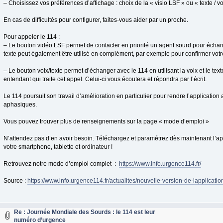
– Choisissez vos préférences d’affichage : choix de la « visio LSF » ou « texte / v
En cas de difficultés pour configurer, faites-vous aider par un proche.
Pour appeler le 114 :
– Le bouton vidéo LSF permet de contacter en priorité un agent sourd pour écha
texte peut également être utilisé en complément, par exemple pour confirmer votr
– Le bouton voix/texte permet d’échanger avec le 114 en utilisant la voix et le text
entendant qui traite cet appel. Celui-ci vous écoutera et répondra par l’écrit.
Le 114 poursuit son travail d’amélioration en particulier pour rendre l’applicatio
aphasiques.
Vous pouvez trouver plus de renseignements sur la page « mode d’emploi »
N’attendez pas d’en avoir besoin. Téléchargez et paramétrez dès maintenant l’ap
votre smartphone, tablette et ordinateur !
Retrouvez notre mode d’emploi complet :
https://www.info.urgence114.fr/
Source :
https://www.info.urgence114.fr/actualites/nouvelle-version-de-lapplicatio
Re : Journée Mondiale des Sourds : le 114 est leur
numéro d’urgence