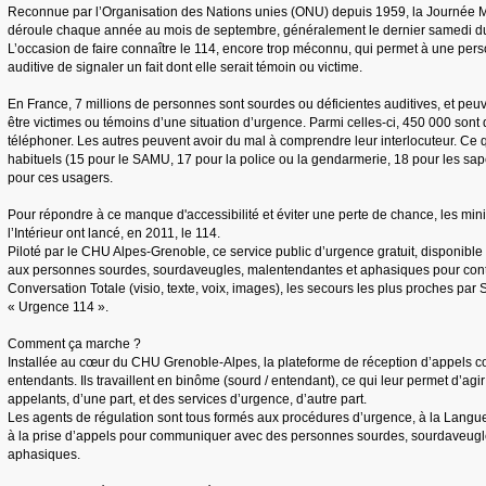
Reconnue par l’Organisation des Nations unies (ONU) depuis 1959, la Journée 
déroule chaque année au mois de septembre, généralement le dernier samedi d
L’occasion de faire connaître le 114, encore trop méconnu, qui permet à une per
auditive de signaler un fait dont elle serait témoin ou victime.
En France, 7 millions de personnes sont sourdes ou déficientes auditives, et pe
être victimes ou témoins d’une situation d’urgence. Parmi celles-ci, 450 000 sont 
téléphoner. Les autres peuvent avoir du mal à comprendre leur interlocuteur. Ce
habituels (15 pour le SAMU, 17 pour la police ou la gendarmerie, 18 pour les sap
pour ces usagers.
Pour répondre à ce manque d'accessibilité et éviter une perte de chance, les mini
l’Intérieur ont lancé, en 2011, le 114.
Piloté par le CHU Alpes-Grenoble, ce service public d’urgence gratuit, disponible 
aux personnes sourdes, sourdaveugles, malentendantes et aphasiques pour contac
Conversation Totale (visio, texte, voix, images), les secours les plus proches par S
« Urgence 114 ».
Comment ça marche ?
Installée au cœur du CHU Grenoble-Alpes, la plateforme de réception d’appels c
entendants. Ils travaillent en binôme (sourd / entendant), ce qui leur permet d’ag
appelants, d’une part, et des services d’urgence, d’autre part.
Les agents de régulation sont tous formés aux procédures d’urgence, à la Langue
à la prise d’appels pour communiquer avec des personnes sourdes, sourdaveug
aphasiques.