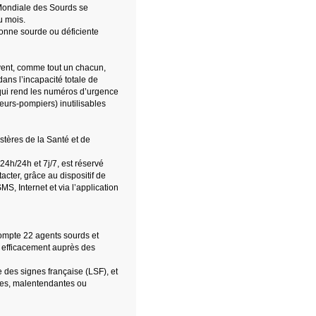
Mondiale des Sourds se
u mois.
sonne sourde ou déficiente
uvent, comme tout un chacun,
dans l’incapacité totale de
 qui rend les numéros d’urgence
eurs-pompiers) inutilisables
stères de la Santé et de
24h/24h et 7j/7, est réservé
ter, grâce au dispositif de
MS, Internet et via l’application
ompte 22 agents sourds et
ir efficacement auprès des
 des signes française (LSF), et
les, malentendantes ou