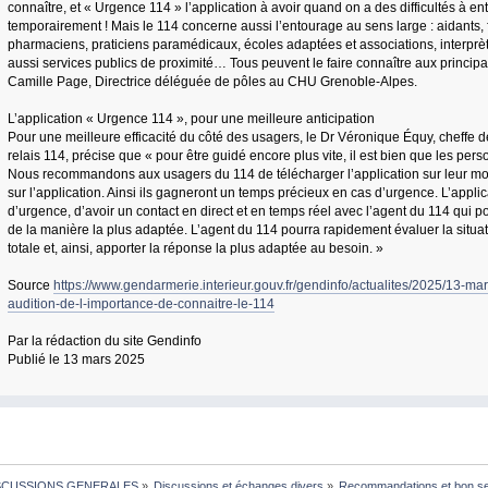
connaître, et « Urgence 114 » l’application à avoir quand on a des difficultés à e
temporairement ! Mais le 114 concerne aussi l’entourage au sens large : aidants, 
pharmaciens, praticiens paramédicaux, écoles adaptées et associations, interprè
aussi services publics de proximité… Tous peuvent le faire connaître aux principa
Camille Page, Directrice déléguée de pôles au CHU Grenoble-Alpes.
L’application « Urgence 114 », pour une meilleure anticipation
Pour une meilleure efficacité du côté des usagers, le Dr Véronique Équy, cheffe d
relais 114, précise que « pour être guidé encore plus vite, il est bien que les pe
Nous recommandons aux usagers du 114 de télécharger l’application sur leur mobi
sur l’application. Ainsi ils gagneront un temps précieux en cas d’urgence. L’applic
d’urgence, d’avoir un contact en direct et en temps réel avec l’agent du 114 qui
de la manière la plus adaptée. L’agent du 114 pourra rapidement évaluer la situat
totale et, ainsi, apporter la réponse la plus adaptée au besoin. »
Source
https://www.gendarmerie.interieur.gouv.fr/gendinfo/actualites/2025/13-ma
audition-de-l-importance-de-connaitre-le-114
Par la rédaction du site Gendinfo
Publié le 13 mars 2025
SCUSSIONS GENERALES
»
Discussions et échanges divers
»
Recommandations et bon s