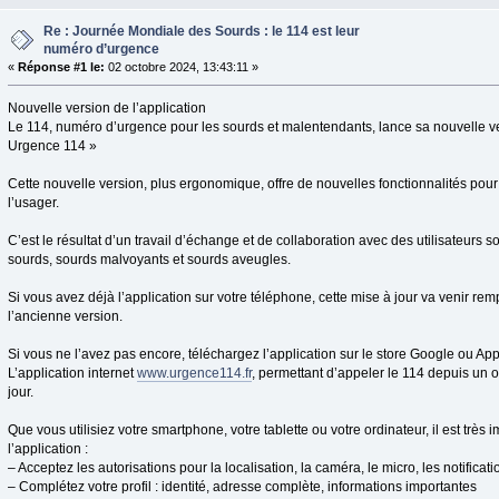
Re : Journée Mondiale des Sourds : le 114 est leur
numéro d’urgence
«
Réponse #1 le:
02 octobre 2024, 13:43:11 »
Nouvelle version de l’application
Le 114, numéro d’urgence pour les sourds et malentendants, lance sa nouvelle ve
Urgence 114 »
Cette nouvelle version, plus ergonomique, offre de nouvelles fonctionnalités pou
l’usager.
C’est le résultat d’un travail d’échange et de collaboration avec des utilisateurs
sourds, sourds malvoyants et sourds aveugles.
Si vous avez déjà l’application sur votre téléphone, cette mise à jour va venir r
l’ancienne version.
Si vous ne l’avez pas encore, téléchargez l’application sur le store Google ou Ap
L’application internet
www.urgence114.fr
, permettant d’appeler le 114 depuis un o
jour.
Que vous utilisiez votre smartphone, votre tablette ou votre ordinateur, il est très 
l’application :
– Acceptez les autorisations pour la localisation, la caméra, le micro, les notificati
– Complétez votre profil : identité, adresse complète, informations importantes