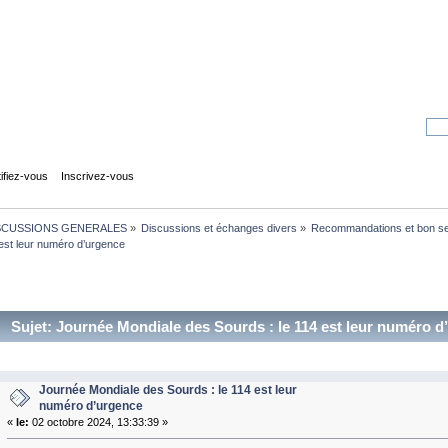
tifiez-vous
Inscrivez-vous
SCUSSIONS GENERALES
»
Discussions et échanges divers
»
Recommandations et bon s
est leur numéro d’urgence
Sujet: Journée Mondiale des Sourds : le 114 est leur numéro d
Journée Mondiale des Sourds : le 114 est leur
numéro d’urgence
«
le:
02 octobre 2024, 13:33:39 »