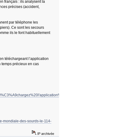
français : ils analysent la
ances précises (accident,
nnent par téléphone les
iers). Ce sont les secours
comme ils le font habituellement
en téléchargeant l’application
 un temps précieux en cas
A9l%C3%A9chargez%20l'application%20Urgence%20114%20pour
nee-mondiale-des-sourds-le-114-
IP archivée