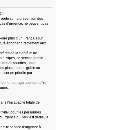
114
, porte sur la prévention des
n cas d’urgence, ne peuvent pas
-dire plus d’un Français sur
x, téléphoner directement aux
stères de la Santé et de
ble-Alpes, ce service public
personnes sourdes, sourd-
 les plus proches grâce au
passer en priorité par
 leur entourage que connaître
sques.
ans l’incapacité totale de
 vital, pour les personnes
urgence qui leur est dédié, le
est le service d’urgence à