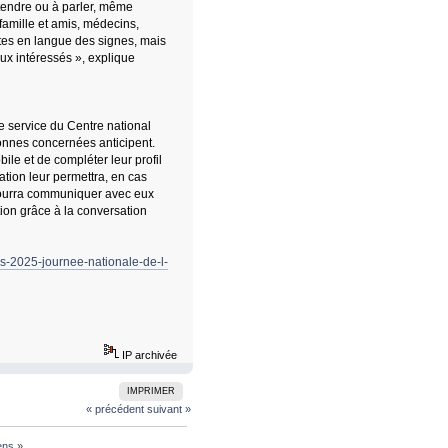
ntendre ou à parler, même
famille et amis, médecins,
tes en langue des signes, mais
ux intéressés », explique
e service du Centre national
rsonnes concernées anticipent.
le et de compléter leur profil
ation leur permettra, en cas
 pourra communiquer avec eux
ion grâce à la conversation
rs-2025-journee-nationale-de-l-
IP archivée
IMPRIMER
« précédent
suivant »
ens
»