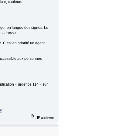
oix », couleurs…
nger en langue des signes. Le
e adresse.
e. C’est en priorité un agent
n accessible aux personnes
plication « urgence 114 » sur
n/
IP archivée