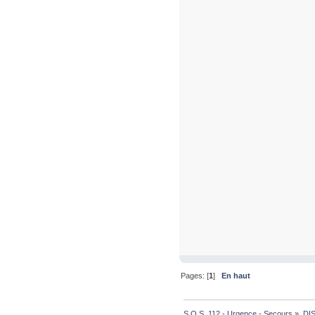
Pages: [
1
]
En haut
S.O.S. 112 - Urgence - Secours
»
DI