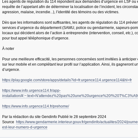
Les agents de régulation du 114 répondent aux demandes d’urgence en LSF ou en 
requête de l’appelant afin de déterminer la localisation de l’incident, les circonst
agression, malaise, incendie...), l’identité des témoins ou des victimes.
Dès que les informations sont suffisantes, les agents de régulation du 114 prévie
services d’urgence du département (SAMU, police ou gendarmerie, sapeurs-pomp
locaux qui décident alors de l’action à entreprendre (intervention, conseil, etc.), 
pour tout appel téléphonique d’urgence.
À noter
Pour une meilleure efficacité, les personnes concernées sont invitées à anticiper 
sur leur mobile et en complétant leur profil sur l’application. Ainsi, ils gagneront
d’urgence.
https://play.google.com/store/apps/details?id=fr.urgence114.urgence114&hl=fr
https://www.info.urgence114.fr/app-
installation/#:~:text=N'attendez%20pas%20une%20urgence%20!%20T%C3%
https://www.info.urgence114.fr/prehome/
Par la rédaction du site Gendinfo Publié le 28 septembre 2024
Source
https://www.gendarmerie.interieur.gouv.fr/gendinfo/actualites/2024/jour
est-leur-numero-d-urgence