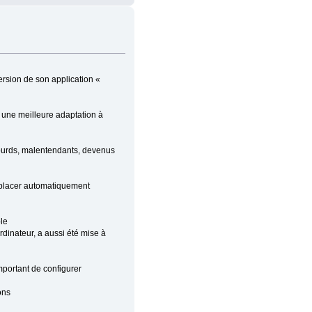
rsion de son application «
r une meilleure adaptation à
 sourds, malentendants, devenus
emplacer automatiquement
ple
rdinateur, a aussi été mise à
important de configurer
ons