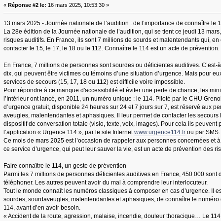
«
Réponse #2 le:
16 mars 2025, 10:53:30 »
13 mars 2025 - Journée nationale de l’audition : de l’importance de connaître le 
La 28e édition de la Journée nationale de l’audition, qui se tient ce jeudi 13 mars
risques auditifs. En France, ils sont 7 millions de sourds et malentendants qui, e
contacter le 15, le 17, le 18 ou le 112. Connaître le 114 est un acte de prévention.
En France, 7 millions de personnes sont sourdes ou déficientes auditives. C’est-à
dix, qui peuvent être victimes ou témoins d’une situation d’urgence. Mais pour eu
services de secours (15, 17, 18 ou 112) est difficile voire impossible.
Pour répondre à ce manque d'accessibilité et éviter une perte de chance, les mini
l’Intérieur ont lancé, en 2011, un numéro unique : le 114. Piloté par le CHU Greno
d’urgence gratuit, disponible 24 heures sur 24 et 7 jours sur 7, est réservé aux 
aveugles, malentendantes et aphasiques. Il leur permet de contacter les secours
dispositif de conversation totale (visio, texte, voix, images). Pour cela ils peuvent 
l’application « Urgence 114 », par le site Internet
www.urgence114.fr
ou par SMS.
Ce mois de mars 2025 est l’occasion de rappeler aux personnes concernées et à
ce service d’urgence, qui peut leur sauver la vie, est un acte de prévention des ri
Faire connaître le 114, un geste de prévention
Parmi les 7 millions de personnes déficientes auditives en France, 450 000 sont d
téléphoner. Les autres peuvent avoir du mal à comprendre leur interlocuteur.
Tout le monde connaît les numéros classiques à composer en cas d’urgence. Il est
sourdes, sourdaveugles, malentendantes et aphasiques, de connaître le numéro d’
114, avant d’en avoir besoin.
« Accident de la route, agression, malaise, incendie, douleur thoracique… Le 114 