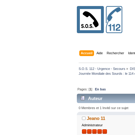
Accueil
Aide
Rechercher
Iden
S.O.S. 112 - Urgence - Secours
»
DI
Journée Mondiale des Sourds : le 114 
Pages: [
1
]
En bas
Auteur
0 Membres et 1 Invité sur ce sujet
Jeano 11
Administrateur