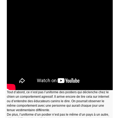
Tout d’abord, ce n’est pas l’uniforme des postiers qui déclenche chez le
chien un comportement agressif. Il arrive encore de lire cela sur internet
ou d’entendre des éducateurs canins le dire. On pourrait observer le
même comportement avec une personne qui aurait chaque jour une
tenue vestimentaire différente.
De plus, l’uniforme d’un postier n’est pas le même d’un pays à un autre,