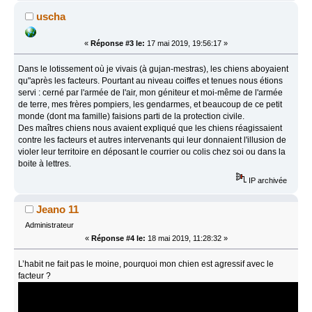
uscha
«
Réponse #3 le:
17 mai 2019, 19:56:17 »
Dans le lotissement où je vivais (à gujan-mestras), les chiens aboyaient
qu"après les facteurs. Pourtant au niveau coiffes et tenues nous étions
servi : cerné par l'armée de l'air, mon géniteur et moi-même de l'armée
de terre, mes frères pompiers, les gendarmes, et beaucoup de ce petit
monde (dont ma famille) faisions parti de la protection civile.
Des maîtres chiens nous avaient expliqué que les chiens réagissaient
contre les facteurs et autres intervenants qui leur donnaient l'illusion de
violer leur territoire en déposant le courrier ou colis chez soi ou dans la
boite à lettres.
IP archivée
Jeano 11
Administrateur
«
Réponse #4 le:
18 mai 2019, 11:28:32 »
L’habit ne fait pas le moine, pourquoi mon chien est agressif avec le
facteur ?