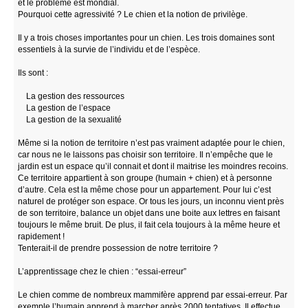
et le problème est mondial.
Pourquoi cette agressivité ? Le chien et la notion de privilège.
Il y a trois choses importantes pour un chien. Les trois domaines sont
essentiels à la survie de l’individu et de l’espèce.
Ils sont :
La gestion des ressources
La gestion de l’espace
La gestion de la sexualité
Même si la notion de territoire n’est pas vraiment adaptée pour le chien,
car nous ne le laissons pas choisir son territoire. Il n’empêche que le
jardin est un espace qu’il connait et dont il maitrise les moindres recoins.
Ce territoire appartient à son groupe (humain + chien) et à personne
d’autre. Cela est la même chose pour un appartement. Pour lui c’est
naturel de protéger son espace. Or tous les jours, un inconnu vient près
de son territoire, balance un objet dans une boite aux lettres en faisant
toujours le même bruit. De plus, il fait cela toujours à la même heure et
rapidement !
Tenterait-il de prendre possession de notre territoire ?
L’apprentissage chez le chien : “essai-erreur”
Le chien comme de nombreux mammifère apprend par essai-erreur. Par
exemple l’humain apprend à marcher après 2000 tentatives. Il effectue