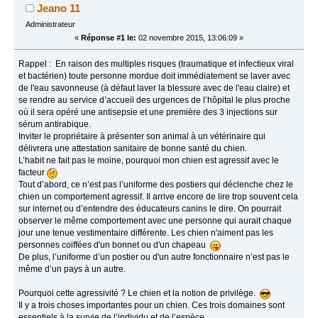
Jeano 11
Administrateur
«
Réponse #1 le:
02 novembre 2015, 13:06:09 »
Rappel : En raison des multiples risques (traumatique et infectieux viral
et bactérien) toute personne mordue doit immédiatement se laver avec
de l'eau savonneuse (à défaut laver la blessure avec de l'eau claire) et
se rendre au service d’accueil des urgences de l’hôpital le plus proche
où il sera opéré une antisepsie et une première des 3 injections sur
sérum antirabique.
Inviter le propriétaire à présenter son animal à un vétérinaire qui
délivrera une attestation sanitaire de bonne santé du chien.
L’habit ne fait pas le moine, pourquoi mon chien est agressif avec le
facteur
Tout d’abord, ce n’est pas l’uniforme des postiers qui déclenche chez le
chien un comportement agressif. Il arrive encore de lire trop souvent cela
sur internet ou d’entendre des éducateurs canins le dire. On pourrait
observer le même comportement avec une personne qui aurait chaque
jour une tenue vestimentaire différente. Les chien n'aiment pas les
personnes coiffées d'un bonnet ou d'un chapeau
De plus, l’uniforme d’un postier ou d'un autre fonctionnaire n’est pas le
même d’un pays à un autre.
Pourquoi cette agressivité ? Le chien et la notion de privilège.
Il y a trois choses importantes pour un chien. Ces trois domaines sont
essentiels à la survie de l’individu et de l’espèce.