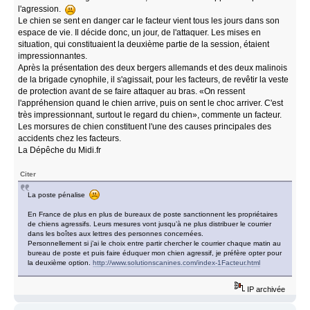
l'agression.
Le chien se sent en danger car le facteur vient tous les jours dans son
espace de vie. Il décide donc, un jour, de l'attaquer. Les mises en
situation, qui constituaient la deuxième partie de la session, étaient
impressionnantes.
Après la présentation des deux bergers allemands et des deux malinois
de la brigade cynophile, il s'agissait, pour les facteurs, de revêtir la veste
de protection avant de se faire attaquer au bras. «On ressent
l'appréhension quand le chien arrive, puis on sent le choc arriver. C'est
très impressionnant, surtout le regard du chien», commente un facteur.
Les morsures de chien constituent l'une des causes principales des
accidents chez les facteurs.
La Dépêche du Midi.fr
Citer
La poste pénalise
En France de plus en plus de bureaux de poste sanctionnent les propriétaires
de chiens agressifs. Leurs mesures vont jusqu’à ne plus distribuer le courrier
dans les boîtes aux lettres des personnes concernées.
Personnellement si j’ai le choix entre partir chercher le courrier chaque matin au
bureau de poste et puis faire éduquer mon chien agressif, je préfère opter pour
la deuxième option.
http://www.solutionscanines.com/index-1Facteur.html
IP archivée