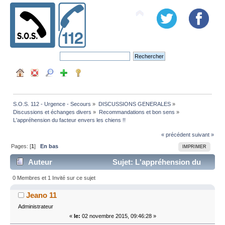
S.O.S. 112 - Urgence - Secours
»
DISCUSSIONS GENERALES
»
Discussions et échanges divers
»
Recommandations et bon sens
»
L'appréhension du facteur envers les chiens !!
« précédent
suivant »
Pages: [
1
]
En bas
IMPRIMER
Auteur
Sujet: L'appréhension du
facteur envers les chiens !! (Lu 16372 fois)
0 Membres et 1 Invité sur ce sujet
Jeano 11
Administrateur
«
le:
02 novembre 2015, 09:46:28 »