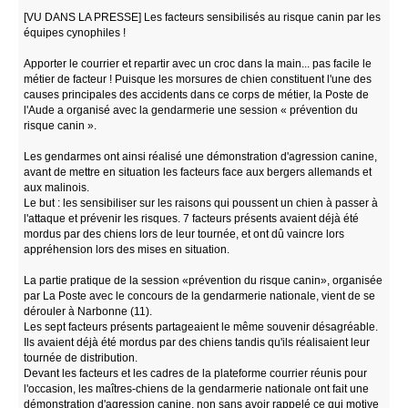
[VU DANS LA PRESSE] Les facteurs sensibilisés au risque canin par les
équipes cynophiles !
Apporter le courrier et repartir avec un croc dans la main... pas facile le
métier de facteur ! Puisque les morsures de chien constituent l'une des
causes principales des accidents dans ce corps de métier, la Poste de
l'Aude a organisé avec la gendarmerie une session « prévention du
risque canin ».
Les gendarmes ont ainsi réalisé une démonstration d'agression canine,
avant de mettre en situation les facteurs face aux bergers allemands et
aux malinois.
Le but : les sensibiliser sur les raisons qui poussent un chien à passer à
l'attaque et prévenir les risques. 7 facteurs présents avaient déjà été
mordus par des chiens lors de leur tournée, et ont dû vaincre lors
appréhension lors des mises en situation.
La partie pratique de la session «prévention du risque canin», organisée
par La Poste avec le concours de la gendarmerie nationale, vient de se
dérouler à Narbonne (11).
Les sept facteurs présents partageaient le même souvenir désagréable.
Ils avaient déjà été mordus par des chiens tandis qu'ils réalisaient leur
tournée de distribution.
Devant les facteurs et les cadres de la plateforme courrier réunis pour
l'occasion, les maîtres-chiens de la gendarmerie nationale ont fait une
démonstration d'agression canine, non sans avoir rappelé ce qui motive