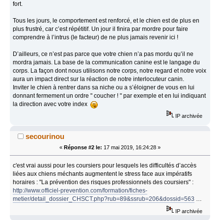
fort.
Tous les jours, le comportement est renforcé, et le chien est de plus en
plus frustré, car c’est répétitif. Un jour il finira par mordre pour faire
comprendre à l’intrus (le facteur) de ne plus jamais revenir ici !
D’ailleurs, ce n’est pas parce que votre chien n’a pas mordu qu’il ne
mordra jamais. La base de la communication canine est le langage du
corps. La façon dont nous utilisons notre corps, notre regard et notre voix
aura un impact direct sur la réaction de notre interlocuteur canin.
Inviter le chien à rentrer dans sa niche ou a s’éloigner de vous en lui
donnant fermement un ordre " coucher ! " par exemple et en lui indiquant
la direction avec votre index
IP archivée
secourinou
«
Réponse #2 le:
17 mai 2019, 16:24:28 »
c'est vrai aussi pour les coursiers pour lesquels les difficultés d’accès
liées aux chiens méchants augmentent le stress face aux impératifs
horaires : "La prévention des risques professionnels des coursiers" :
http://www.officiel-prevention.com/formation/fiches-
metier/detail_dossier_CHSCT.php?rub=89&ssrub=206&dossid=563
…
IP archivée