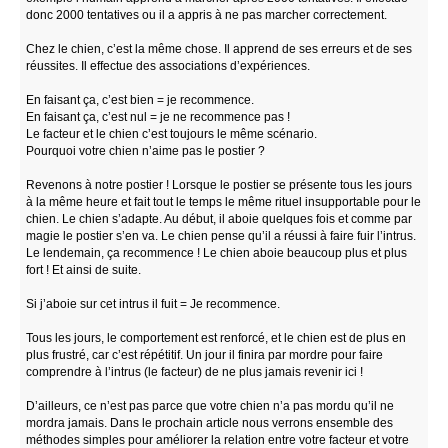
donc 2000 tentatives ou il a appris à ne pas marcher correctement.
Chez le chien, c’est la même chose. Il apprend de ses erreurs et de ses
réussites. Il effectue des associations d’expériences.
En faisant ça, c’est bien = je recommence.
En faisant ça, c’est nul = je ne recommence pas !
Le facteur et le chien c’est toujours le même scénario.
Pourquoi votre chien n’aime pas le postier ?
Revenons à notre postier ! Lorsque le postier se présente tous les jours
à la même heure et fait tout le temps le même rituel insupportable pour le
chien. Le chien s’adapte. Au début, il aboie quelques fois et comme par
magie le postier s’en va. Le chien pense qu’il a réussi à faire fuir l’intrus.
Le lendemain, ça recommence ! Le chien aboie beaucoup plus et plus
fort ! Et ainsi de suite.
Si j’aboie sur cet intrus il fuit = Je recommence.
Tous les jours, le comportement est renforcé, et le chien est de plus en
plus frustré, car c’est répétitif. Un jour il finira par mordre pour faire
comprendre à l’intrus (le facteur) de ne plus jamais revenir ici !
D’ailleurs, ce n’est pas parce que votre chien n’a pas mordu qu’il ne
mordra jamais. Dans le prochain article nous verrons ensemble des
méthodes simples pour améliorer la relation entre votre facteur et votre