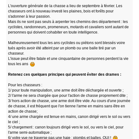
L'ouverture générale de la chasse a lieu de septembre à février. Les
chasseurs ont à nouveau investi les plaines, bois et forêts pour
s'adonner à leur passion.
Mais ils ne sont pas seuls à arpenter les chemins des département : les
cyclistes, randonneurs, promeneurs, motards et cavaliers sont autant de
personnes qui doivent cohabiter en toute intelligence.
Malheureusement tous les ans cyclistes ou piétons sont blessés voire
tués après avoir été atteint par un plomb ou une balle tiré par un
chasseur.
L'issue peut être fatale et une cinquantaine de personnes perdent la vie
tous les ans
Retenez ces quelques principes qui peuvent éviter des drames :
Pour les chasseurs :
1/ pour toute manipulation, une arme doit être déchargée et ouverte ;
2/ l'arme ne sera chargée que pour l'action de chasse proprement dite ;
3/ hors action de chasse, une arme doit être vide. Au cours d'une journée
de chasse, il est fréquent que l'on tienne l'arme en mains sans être en
action de chasse;
4/ une arme chargée est tenue en mains, canon dirigé vers le sol ou vers
le ciel ;
5/ chargement : canon toujours dirigé vers le sol, ou vers le ciel, pour
l'arme semi-automatique ;
6/ votre vue ne traverse pas une haie ; plombs et balles, OUI !