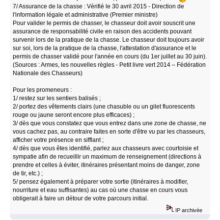
7/ Assurance de la chasse : Vérifié le 30 avril 2015 - Direction de
l'information légale et administrative (Premier ministre)
Pour valider le permis de chasser, le chasseur doit avoir souscrit une
assurance de responsabilité civile en raison des accidents pouvant
survenir lors de la pratique de la chasse. Le chasseur doit toujours avoir
sur soi, lors de la pratique de la chasse, l'attestation d'assurance et le
permis de chasser validé pour l'année en cours (du 1er juillet au 30 juin).
(Sources : Armes, les nouvelles règles - Petit livre vert 2014 – Fédération
Nationale des Chasseurs)
Pour les promeneurs :
1/ restez sur les sentiers balisés ;
2/ portez des vêtements clairs (une chasuble ou un gilet fluorescents
rouge ou jaune seront encore plus efficaces) ;
3/ dès que vous constatez que vous entrez dans une zone de chasse, ne
vous cachez pas, au contraire faites en sorte d'être vu par les chasseurs,
afficher votre présence en sifflant ;
4/ dès que vous êtes identifié, parlez aux chasseurs avec courtoisie et
sympatie afin de recueillir un maximum de renseignement (directions à
prendre et celles à éviter, itinéraires présentant moins de danger, zone
de tir, etc.) ;
5/ pensez également à préparer votre sortie (itinéraires à modifier,
nourriture et eau suffisantes) au cas où une chasse en cours vous
obligerait à faire un détour de votre parcours initial.
IP archivée