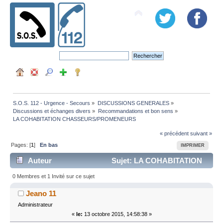
S.O.S. 112 - Urgence - Secours
»
DISCUSSIONS GENERALES
»
Discussions et échanges divers
»
Recommandations et bon sens
»
LA COHABITATION CHASSEURS/PROMENEURS
« précédent
suivant »
Pages: [
1
]
En bas
IMPRIMER
Auteur
Sujet: LA COHABITATION
CHASSEURS/PROMENEURS (Lu 3204 fois)
0 Membres et 1 Invité sur ce sujet
Jeano 11
Administrateur
«
le:
13 octobre 2015, 14:58:38 »