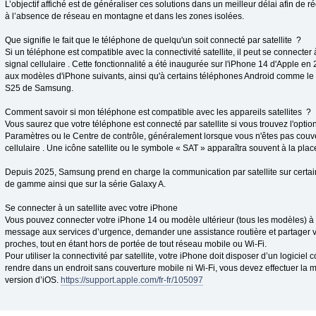
L’objectif affiché est de généraliser ces solutions dans un meilleur délai afin de ré
à l’absence de réseau en montagne et dans les zones isolées.
Que signifie le fait que le téléphone de quelqu'un soit connecté par satellite ?
Si un téléphone est compatible avec la connectivité satellite, il peut se connecter 
signal cellulaire . Cette fonctionnalité a été inaugurée sur l'iPhone 14 d'Apple en
aux modèles d'iPhone suivants, ainsi qu'à certains téléphones Android comme le 
S25 de Samsung.
Comment savoir si mon téléphone est compatible avec les appareils satellites ?
Vous saurez que votre téléphone est connecté par satellite si vous trouvez l'option
Paramètres ou le Centre de contrôle, généralement lorsque vous n'êtes pas couve
cellulaire . Une icône satellite ou le symbole « SAT » apparaîtra souvent à la plac
Depuis 2025, Samsung prend en charge la communication par satellite sur certa
de gamme ainsi que sur la série Galaxy A.
Se connecter à un satellite avec votre iPhone
Vous pouvez connecter votre iPhone 14 ou modèle ultérieur (tous les modèles) à 
message aux services d’urgence, demander une assistance routière et partager v
proches, tout en étant hors de portée de tout réseau mobile ou Wi-Fi.
Pour utiliser la connectivité par satellite, votre iPhone doit disposer d’un logiciel
rendre dans un endroit sans couverture mobile ni Wi-Fi, vous devez effectuer la mi
version d’iOS.
https://support.apple.com/fr-fr/105097