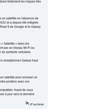
duire fortement les risques liés
à un satellite en l'absence de
 2022 et a depuis été intégrée
Pixel 9 de Google et le Galaxy
 « Satellite » dans les
rt par un réseau Wi-Fi ou
e du symbole cellulaire.
ins smartphones Galaxy haut
un satellite pour envoyer un
otre position avec vos
 compatible. Avant de vous
se à jour vers la dernière
IP archivée