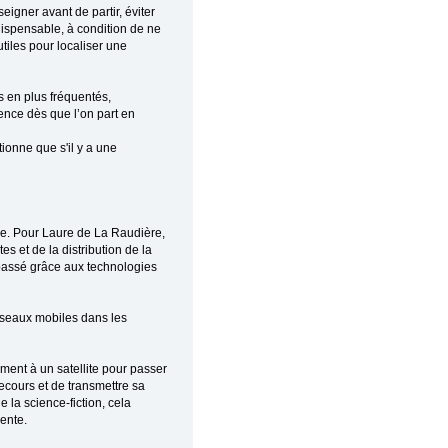
eigner avant de partir, éviter
dispensable, à condition de ne
tiles pour localiser une
s en plus fréquentés,
ence dès que l’on part en
ionne que s'il y a une
ue. Pour Laure de La Raudière,
s et de la distribution de la
passé grâce aux technologies
réseaux mobiles dans les
ent à un satellite pour passer
cours et de transmettre sa
 la science-fiction, cela
dente.