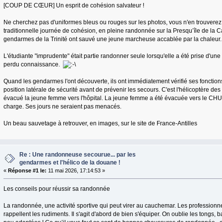
[COUP DE CŒUR] Un esprit de cohésion salvateur !
Ne cherchez pas d'uniformes bleus ou rouges sur les photos, vous n'en trouverez 
traditionnelle journée de cohésion, en pleine randonnée sur la Presqu’île de la C
gendarmes de la Trinité ont sauvé une jeune marcheuse accablée par la chaleur.
L'étudiante "imprudente" était partie randonner seule lorsqu'elle a été prise d'une
perdu connaissance.
Quand les gendarmes l'ont découverte, ils ont immédiatement vérifié ses fonctions 
position latérale de sécurité avant de prévenir les secours. C'est l'hélicoptère des
évacué la jeune femme vers l'hôpital. La jeune femme a été évacuée vers le CHU 
charge. Ses jours ne seraient pas menacés.
Un beau sauvetage à retrouver, en images, sur le site de France-Antilles
Re : Une randonneuse secourue... par les
gendarmes et l'hélico de la douane !
«
Réponse #1 le:
11 mai 2026, 17:14:53 »
Les conseils pour réussir sa randonnée
La randonnée, une activité sportive qui peut virer au cauchemar. Les profession
rappellent les rudiments. Il s'agit d'abord de bien s'équiper. On oublie les tongs,