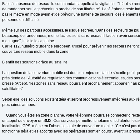
Face à l’absence de réseau, le commandant appelle à la vigilance : "Il faut se rens
de randonner seul et prévenir un proche de son itinéraire". Le téléphone reste in
pas le mettre en mode avion et de prévoir une batterie de secours, des éléments u
personne en difficulté.
Même sur des parcours accessibles, le risque est réel. "Dans des secteurs de plu
beaucoup de randonnées, même faciles, sont sans réseau. Il faut en avoir consci
montagne", insiste le capitaine.
Car le 112, numéro d’urgence européen, utilisé pour prévenir les secours ne fonct
couverture réseau mobile dans la zone.
Bientôt des solutions grâce au satellite
La question de la couverture mobile est donc un enjeu crucial de sécurité publiq
présidente de l'Autorité de régulation des communications électroniques, des poste
presse (Arcep), "les zones sans réseau pourraient prochainement appartenir au 
satellitaires".
Selon elle, des solutions existent déjà et seront progressivement intégrées aux 
prochaines années.
Quand vous êtes en zone blanche, votre téléphone pourra se connecter directem
un appel ou envoyer un SMS. Ces services permettront notamment d’alerter les se
localisation GPS, même en l’absence totale de couverture mobile. "Ce n’est pas de
fonctionne déjà et les accords avec les opérateurs sont en cours", avertit la prési