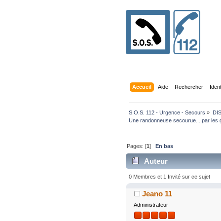
Accueil
Aide
Rechercher
Iden
S.O.S. 112 - Urgence - Secours
»
DI
Une randonneuse secourue... par les g
Pages: [
1
]
En bas
Auteur
5380 fois)
0 Membres et 1 Invité sur ce sujet
Jeano 11
Administrateur