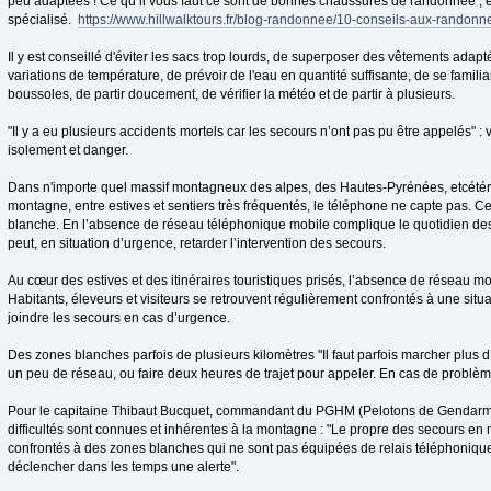
peu adaptées ! Ce qu’il vous faut ce sont de bonnes chaussures de randonnée , ex
spécialisé.
https://www.hillwalktours.fr/blog-randonnee/10-conseils-aux-randonn
Il y est conseillé d'éviter les sacs trop lourds, de superposer des vêtements adapt
variations de température, de prévoir de l'eau en quantité suffisante, de se familiar
boussoles, de partir doucement, de vérifier la météo et de partir à plusieurs.
"Il y a eu plusieurs accidents mortels car les secours n’ont pas pu être appelés" :
isolement et danger.
Dans n'importe quel massif montagneux des alpes, des Hautes-Pyrénées, etcétéra
montagne, entre estives et sentiers très fréquentés, le téléphone ne capte pas. Ce
blanche. En l’absence de réseau téléphonique mobile complique le quotidien des h
peut, en situation d’urgence, retarder l’intervention des secours.
Au cœur des estives et des itinéraires touristiques prisés, l’absence de réseau 
Habitants, éleveurs et visiteurs se retrouvent régulièrement confrontés à une situati
joindre les secours en cas d’urgence.
Des zones blanches parfois de plusieurs kilomètres "Il faut parfois marcher plus
un peu de réseau, ou faire deux heures de trajet pour appeler. En cas de problème
Pour le capitaine Thibaut Bucquet, commandant du PGHM (Pelotons de Gendarm
difficultés sont connues et inhérentes à la montagne : "Le propre des secours en 
confrontés à des zones blanches qui ne sont pas équipées de relais téléphoniques e
déclencher dans les temps une alerte".