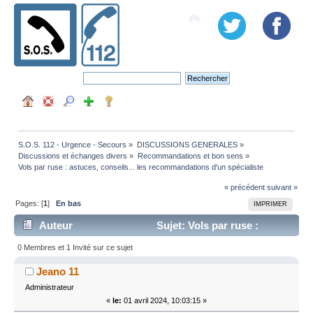
S.O.S. 112 - Urgence - Secours
»
DISCUSSIONS GENERALES
»
Discussions et échanges divers
»
Recommandations et bon sens
»
Vols par ruse : astuces, conseils... les recommandations d'un spécialiste 
« précédent
suivant »
Pages: [
1
]
En bas
IMPRIMER
Auteur
Sujet: Vols par ruse :
astuces, conseils... les recommandations d'un
0 Membres et 1 Invité sur ce sujet
spécialiste (Lu 18597 fois)
Jeano 11
Administrateur
«
le:
01 avril 2024, 10:03:15 »