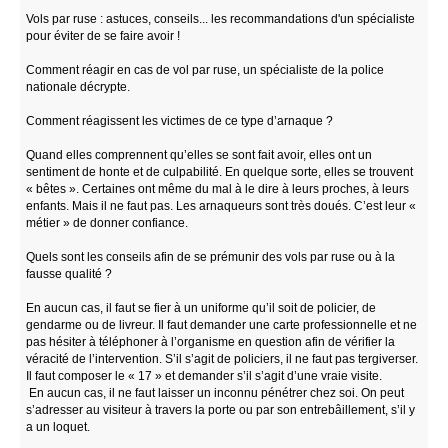
Vols par ruse : astuces, conseils... les recommandations d'un spécialiste
pour éviter de se faire avoir !
Comment réagir en cas de vol par ruse, un spécialiste de la police
nationale décrypte.
Comment réagissent les victimes de ce type d’arnaque ?
Quand elles comprennent qu’elles se sont fait avoir, elles ont un
sentiment de honte et de culpabilité. En quelque sorte, elles se trouvent
« bêtes ». Certaines ont même du mal à le dire à leurs proches, à leurs
enfants. Mais il ne faut pas. Les arnaqueurs sont très doués. C’est leur «
métier » de donner confiance.
Quels sont les conseils afin de se prémunir des vols par ruse ou à la
fausse qualité ?
En aucun cas, il faut se fier à un uniforme qu’il soit de policier, de
gendarme ou de livreur. Il faut demander une carte professionnelle et ne
pas hésiter à téléphoner à l’organisme en question afin de vérifier la
véracité de l’intervention. S’il s’agit de policiers, il ne faut pas tergiverser.
Il faut composer le « 17 » et demander s’il s’agit d’une vraie visite.
En aucun cas, il ne faut laisser un inconnu pénétrer chez soi. On peut
s’adresser au visiteur à travers la porte ou par son entrebâillement, s’il y
a un loquet.