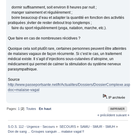
dormir suffisamment, soit environ 8 heures par nuit ;
manger sainement et régulièrement ;
boire beaucoup d’eau et adapter la quantité en fonction des activités
pratiquées ;éviter de rester debout trop longtemps ;
faire du sport régulièrement (yoga, natation, marche, etc.).
Que faire en cas de nombreuses récidives ?
Quoique cela soit plutôt rare, certaines personnes peuvent être atteintes
de malaises vagaux de façon récurrente. Si c’est le cas, un traitement
médical existe. Il s’agit d’injections sous-cutanées d’atropine, un
médicament qui permet de calmer la stimulation du système nerveux
parasympathique.
Source
http://www.passeportsante.net/fr/Actualites/Dossiers/DossierComplexe.aspx?
doc=malaise-vagal
IP archivée
Pages:
1
[
2
]
Toutes
En haut
IMPRIMER
« précédent
suivant »
S.O.S. 112 - Urgence - Secours
»
SECOURS
»
SAMU - SMUR - SMUH
»
Don de sang ... Groupes sanguin ... malaise vagal !!