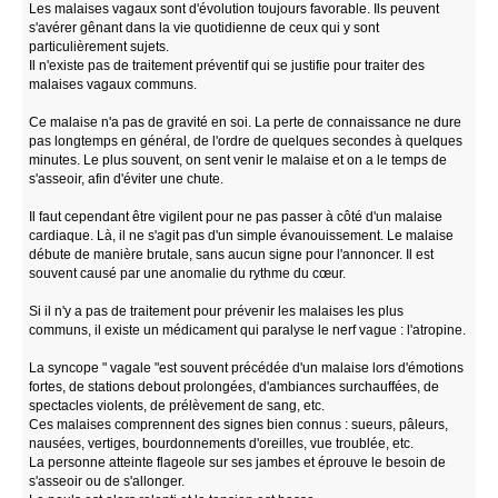
Les malaises vagaux sont d'évolution toujours favorable. Ils peuvent
s'avérer gênant dans la vie quotidienne de ceux qui y sont
particulièrement sujets.
Il n'existe pas de traitement préventif qui se justifie pour traiter des
malaises vagaux communs.
Ce malaise n'a pas de gravité en soi. La perte de connaissance ne dure
pas longtemps en général, de l'ordre de quelques secondes à quelques
minutes. Le plus souvent, on sent venir le malaise et on a le temps de
s'asseoir, afin d'éviter une chute.
Il faut cependant être vigilent pour ne pas passer à côté d'un malaise
cardiaque. Là, il ne s'agit pas d'un simple évanouissement. Le malaise
débute de manière brutale, sans aucun signe pour l'annoncer. Il est
souvent causé par une anomalie du rythme du cœur.
Si il n'y a pas de traitement pour prévenir les malaises les plus
communs, il existe un médicament qui paralyse le nerf vague : l'atropine.
La syncope " vagale "est souvent précédée d'un malaise lors d'émotions
fortes, de stations debout prolongées, d'ambiances surchauffées, de
spectacles violents, de prélèvement de sang, etc.
Ces malaises comprennent des signes bien connus : sueurs, pâleurs,
nausées, vertiges, bourdonnements d'oreilles, vue troublée, etc.
La personne atteinte flageole sur ses jambes et éprouve le besoin de
s'asseoir ou de s'allonger.