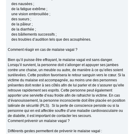
des nausées ;
de la fatigue extrême ;
une vision embrouillée ;
des sueurs ;
de la pâleur ;
de la diarrhée ;
des bâillements successifs ;
des troubles d’audition tels que des acouphènes.
Comment réagir en cas de malaise vagal ?
Bien qu’il puisse être effrayant, le malaise vagal est sans danger.
Lorsqu’il survient, la personne doit s’allonger et appuyer ses jambes
contre une chaise, un meuble ou autre, de manière à ce qu’elles soient
surélevées. Cette position favorisera le retour sanguin vers le cœur. Si la
victime du malaise est accompagnée, au moins une des personnes
présentes doit rester à ses côtés afin de lui parler et de s’assurer qu’elle
retrouve rapidement ses esprits. Cette personne peut également
apporter une serviette d’eau froide afin de rafraichir la victime. En cas
d’évanouissement, la personne inconsciente doit être placée en position
latérale de sécurité (PLS). Si la perte de conscience persiste ou si la
personne qui en est affectée souffre d’une maladie cardiovasculaire ou
de diabète, il est important de contacter les secours.
Comment prévenir un malaise vagal ?
Différents gestes permettent de prévenir le malaise vagal :