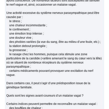
ayons conscience. De nombreux facteurs sont susceptibles de stimuler
le nerf vague et, ainsi, occasionner un malaise vagal.
Une activité excessive du système nerveux parasympathique peut être
causée par :
le stress ;
une chaleur incommodante ;
le confinement ;
une émotion trop intense ;
une douleur vive ;
des phobies variées (la vue du sang, être au milieu d’une foule, etc.) ;
la station debout prolongée ;
la grossesse ;
le rasage chez les hommes, puisque cela stimule une zone
particulière de la carotide (=artère amenant le sang du cœur vers la tête)
où se situent de nombreux récepteurs du système nerveux
parasympathique ;
certains médicaments pouvant provoquer une excitation du nerf
vague.
Dans certains cas, il peut s’agir d’une prédisposition issue de la
génétique familiale.
Quels sont les signes avant-coureurs d’un malaise vagal ?
Certains indices peuvent permettre de reconnaître un malaise vagal :
des bouffées de chaleur ;