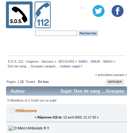
S.O.S. 112 - Urgence - Secours
»
SECOURS
»
SAMU - SMUR - SMUH
»
Don de sang ... Groupes sanguin ... malaise vagal !!
« précédent
suivant »
Pages:
1
[
2
]
Toutes
En bas
IMPRIMER
Auteur
Sujet: Don de sang ... Groupes
sanguin ... malaise vagal !! (Lu 98877 fois)
0 Membres et 1 Invité sur ce sujet
Héléonore
«
Réponse #15 le:
13 avril 2005, 21:17:30 »
Merci Ambulato R !!