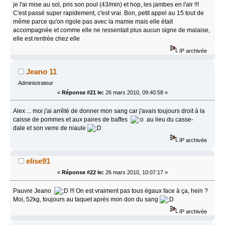
je l'ai mise au sol, pris son poul (43/min) et hop, les jambes en l'air !!!
C'est passé super rapidement, c'est vrai. Bon, petit appel au 15 tout de
même parce qu'on rigole pas avec la mamie mais elle était
accompagnée et comme elle ne ressentait plus aucun signe de malaise,
elle est rentrée chez elle
IP archivée
Jeano 11
Administrateur
«
Réponse #21 le:
26 mars 2010, 09:40:58 »
Alex ... moi j'ai arrêté de donner mon sang car j'avais toujours droit à la
caisse de pommes et aux paires de baffes
au lieu du casse-
dale et son verre de niaule
IP archivée
elise91
«
Réponse #22 le:
26 mars 2010, 10:07:17 »
Pauvre Jeano
!!! On est vraiment pas tous égaux face à ça, hein ?
Moi, 52kg, toujours au taquet après mon don du sang
IP archivée