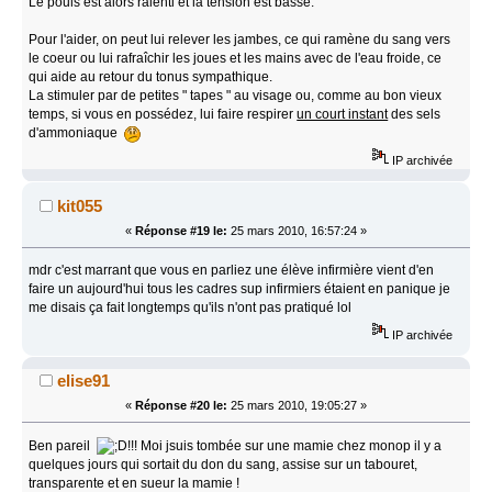
Le pouls est alors ralenti et la tension est basse.
Pour l'aider, on peut lui relever les jambes, ce qui ramène du sang vers
le coeur ou lui rafraîchir les joues et les mains avec de l'eau froide, ce
qui aide au retour du tonus sympathique.
La stimuler par de petites " tapes " au visage ou, comme au bon vieux
temps, si vous en possédez, lui faire respirer
un court instant
des sels
d'ammoniaque
IP archivée
kit055
«
Réponse #19 le:
25 mars 2010, 16:57:24 »
mdr c'est marrant que vous en parliez une élève infirmière vient d'en
faire un aujourd'hui tous les cadres sup infirmiers étaient en panique je
me disais ça fait longtemps qu'ils n'ont pas pratiqué lol
IP archivée
elise91
«
Réponse #20 le:
25 mars 2010, 19:05:27 »
Ben pareil
!!! Moi jsuis tombée sur une mamie chez monop il y a
quelques jours qui sortait du don du sang, assise sur un tabouret,
transparente et en sueur la mamie !