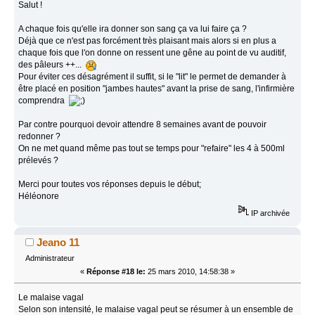
Salut !
A chaque fois qu'elle ira donner son sang ça va lui faire ça ?
Déjà que ce n'est pas forcément très plaisant mais alors si en plus a
chaque fois que l'on donne on ressent une gêne au point de vu auditif,
des pâleurs ++...
Pour éviter ces désagrément il suffit, si le "lit" le permet de demander à
être placé en position "jambes hautes" avant la prise de sang, l'infirmière
comprendra
Par contre pourquoi devoir attendre 8 semaines avant de pouvoir
redonner ?
On ne met quand même pas tout se temps pour "refaire" les 4 à 500ml
prélevés ?
Merci pour toutes vos réponses depuis le début;
Héléonore
IP archivée
Jeano 11
Administrateur
«
Réponse #18 le:
25 mars 2010, 14:58:38 »
Le malaise vagal
Selon son intensité, le malaise vagal peut se résumer à un ensemble de