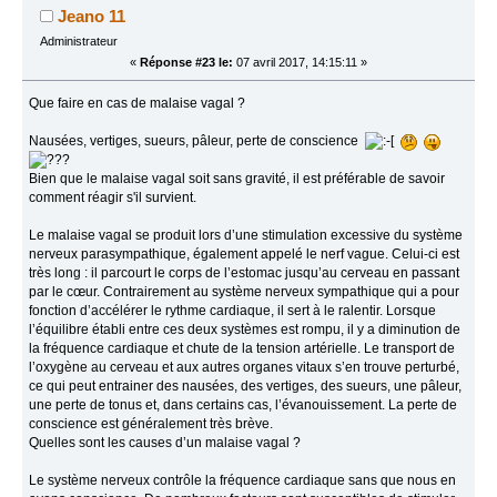
Jeano 11
Administrateur
«
Réponse #23 le:
07 avril 2017, 14:15:11 »
Que faire en cas de malaise vagal ?
Nausées, vertiges, sueurs, pâleur, perte de conscience
Bien que le malaise vagal soit sans gravité, il est préférable de savoir
comment réagir s'il survient.
Le malaise vagal se produit lors d’une stimulation excessive du système
nerveux parasympathique, également appelé le nerf vague. Celui-ci est
très long : il parcourt le corps de l’estomac jusqu’au cerveau en passant
par le cœur. Contrairement au système nerveux sympathique qui a pour
fonction d’accélérer le rythme cardiaque, il sert à le ralentir. Lorsque
l’équilibre établi entre ces deux systèmes est rompu, il y a diminution de
la fréquence cardiaque et chute de la tension artérielle. Le transport de
l’oxygène au cerveau et aux autres organes vitaux s’en trouve perturbé,
ce qui peut entrainer des nausées, des vertiges, des sueurs, une pâleur,
une perte de tonus et, dans certains cas, l’évanouissement. La perte de
conscience est généralement très brève.
Quelles sont les causes d’un malaise vagal ?
Le système nerveux contrôle la fréquence cardiaque sans que nous en