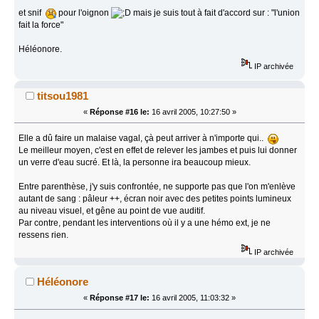
et snif
pour l'oignon
mais je suis tout à fait d'accord sur : "l'union
fait la force"
Héléonore.
IP archivée
titsou1981
«
Réponse #16 le:
16 avril 2005, 10:27:50 »
Elle a dû faire un malaise vagal, çà peut arriver à n'importe qui..
Le meilleur moyen, c'est en effet de relever les jambes et puis lui donner
un verre d'eau sucré. Et là, la personne ira beaucoup mieux.
Entre parenthèse, j'y suis confrontée, ne supporte pas que l'on m'enlève
autant de sang : pâleur ++, écran noir avec des petites points lumineux
au niveau visuel, et gêne au point de vue auditif.
Par contre, pendant les interventions où il y a une hémo ext, je ne
ressens rien.
IP archivée
Héléonore
«
Réponse #17 le:
16 avril 2005, 11:03:32 »