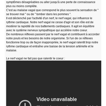
symptômes désagréables ou aller jusqu'à une perte de connaissance
plus ou moins complète.
C'est au malaise vagal que correspond le plus souvent la sensation de "
se trouver mal " ou de " tomber dans les pommes ".
Il est déclenché par l'activité d'un nerf, le nerf vagal, qui influence le
rythme cardiaque. Notre nerf vagal ne cesse d'agir et son rôle est de
modérer la rapidité de nos battements cardiaques. Il agit en équilibre
avec le système nerveux sympathique qui accélère notre coeur.
De nombreux réflexes passent par le nerf vagal et contribuent à accorder
notre pouls et les besoins de notre organisme. Si l'un de ce réflexes
fonctionne trop ou de façon inappropriée, le nerf vagal ralentit trop notre
rythme cardiaque et entraîne une baisse de la tension artérielle et le
malaise.
Le nerf vagal ne fait pas que ralentir le coeur :