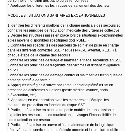
personnel en fonction des pathologies rencontrées
4.Appliquer les différentes techniques de traitement des déchets
MODULE 3 : SITUATIONS SANITAIRES EXCEPTIONNELLES
1.Identifier les différents maillons de la chaine médicale des secours et
connaitre les principes de régulation médicale des urgences collective
2.Décrire les structures mises en place lors de situations exceptionnelles
et les moyens disponibles spécifiques (lots PSM…)
3.Connaitre les spécificités des parcours de soin et de prise en charge
dans les différents contextes SSE (risques NRC-E, Attentat, REB…) à
chaque étape de la chaine des secours
Connaître les principes de triage et maitriser le triage secouriste en SSE
Connaître les principes de traçabilité des victimes et d’identitovigilance
en SSE
Connaître les principes de damage control et maitriser les techniques de
damage contrôle de terrain
4.Appliquer les règles à suivre par l’ambulancier diplômé d’État en
présence de différentes situations (poste médical avancé, noria
d’évacuation, etc.)
5. Appliquer, en collaboration avec les membres de l’équipe, les
mesures de protection en fonction du risque SSE
6.Participer à la mise en place d’un poste mobile de transmission et
exploiter les réseaux de communication, envisager l’impossibilité de
communication par réseau
7.Participer à la mise en œuvre et à la maintenance de la logistique
déployée par le service d’aide médicale urgente et la structure mobile