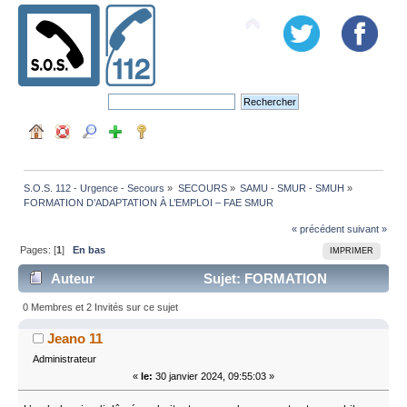
S.O.S. 112 - Urgence - Secours
»
SECOURS
»
SAMU - SMUR - SMUH
»
FORMATION D’ADAPTATION À L’EMPLOI – FAE SMUR
« précédent
suivant »
Pages: [
1
]
En bas
IMPRIMER
Auteur
Sujet: FORMATION
D’ADAPTATION À L’EMPLOI – FAE SMUR (Lu 70447
0 Membres et 2 Invités sur ce sujet
fois)
Jeano 11
Administrateur
«
le:
30 janvier 2024, 09:55:03 »