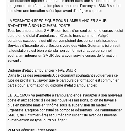
L’ambulancier diplômé souhaitant exercer dans une structure mobile
d’urgence et de réanimation plus connu sous l’acronyme SMUR se doit
de suivre une formation spécifique avant d’intégrer ce poste.
LA FORMATION SPÉCIFIQUE POUR L’AMBULANCIER SMUR :
S’ADAPTER À SON NOUVEAU POSTE
Tous les ambulanciers SMUR sont issus d’un seul et même cursus : celui
du diplôme d’état d’ambulancier. C’est le tronc commun. Malgré
certaines exceptions qui utilisent/emploient des personnels issus des
Services d’Incendie et de Secours voire des Aides-Soignants (si on suit
la législation c’est bien entendu non conforme) chaque personnel
souhaitant intégrer un SMUR devra avoir suivi le cursus de formation
suivant :
Diplôme d’état d’ambulancier > FAE SMUR
Dans le cas des personnels Aide-Soignant souhaitant évoluer vers ce
type de profil il faut savoir que le parcours de formation est commun en
partie pour la formation du diplômé d’état d’ambulancier.
La FAE SMUR va permettre à l’ambulancier de s’adapter à son nouveau
poste et aux spécificités de ses nouvelles missions. Ici on ne travaille
plus en binôme mais en trinôme sous la supervision du médecin
urgentiste. L’équipe constitué se compose désormais : de l’ambulancier
SMUR, de l’infirmier (ère) et du médecin urgentiste avec des moyens
d’intervention de type lourd ou léger :
VLM ou Véhicule Léger Mobile