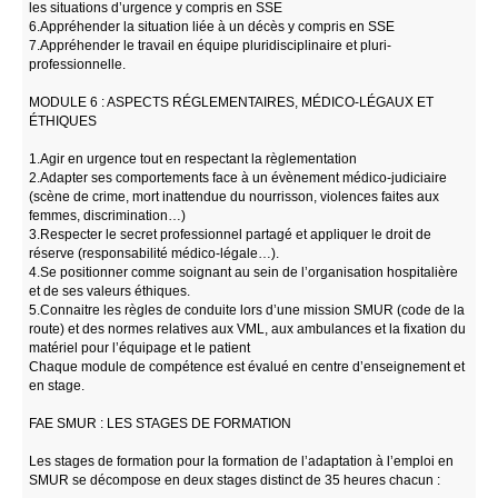
les situations d’urgence y compris en SSE
6.Appréhender la situation liée à un décès y compris en SSE
7.Appréhender le travail en équipe pluridisciplinaire et pluri-
professionnelle.
MODULE 6 : ASPECTS RÉGLEMENTAIRES, MÉDICO-LÉGAUX ET
ÉTHIQUES
1.Agir en urgence tout en respectant la règlementation
2.Adapter ses comportements face à un évènement médico-judiciaire
(scène de crime, mort inattendue du nourrisson, violences faites aux
femmes, discrimination…)
3.Respecter le secret professionnel partagé et appliquer le droit de
réserve (responsabilité médico-légale…).
4.Se positionner comme soignant au sein de l’organisation hospitalière
et de ses valeurs éthiques.
5.Connaitre les règles de conduite lors d’une mission SMUR (code de la
route) et des normes relatives aux VML, aux ambulances et la fixation du
matériel pour l’équipage et le patient
Chaque module de compétence est évalué en centre d’enseignement et
en stage.
FAE SMUR : LES STAGES DE FORMATION
Les stages de formation pour la formation de l’adaptation à l’emploi en
SMUR se décompose en deux stages distinct de 35 heures chacun :