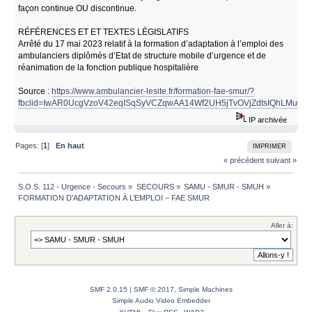
façon continue OU discontinue.
RÉFÉRENCES ET ET TEXTES LÉGISLATIFS
Arrêté du 17 mai 2023 relatif à la formation d’adaptation à l’emploi des
ambulanciers diplômés d’Etat de structure mobile d’urgence et de
réanimation de la fonction publique hospitalière
Source :
https://www.ambulancier-lesite.fr/formation-fae-smur/?
fbclid=IwAR0UcgVzoV42eqISqSyVCZqwAA14Wf2UH5jTvOVjZdtsIQhLMu6cd
IP archivée
Pages: [
1
]
En haut
IMPRIMER
« précédent
suivant »
S.O.S. 112 - Urgence - Secours
»
SECOURS
»
SAMU - SMUR - SMUH
»
FORMATION D’ADAPTATION À L’EMPLOI – FAE SMUR
Aller à:
SMF 2.0.15
|
SMF © 2017
,
Simple Machines
Simple Audio Video Embedder