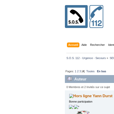
Accueil
Aide
Rechercher
Iden
S.O.S. 112 - Urgence - Secours
»
SE
Pages:
1
2
3
[
4
]
Toutes
En bas
Auteur
fois)
0 Membres et 2 Invités sur ce sujet
Yann Durst
Bonne participation