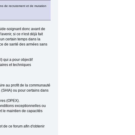
iens de recrutement et de mutation
d’aide-soignant donc avant de
enir, si ce n'est déjà fait
 un certain temps dans la
ice de santé des armées sans
) qui a pour objectif
taires et techniques
taire au profit de la communauté
s (SHIA) ou pour certains dans
ures (OPEX).
onditions exceptionnelles ou
t le maintien de capacités
jet de ce forum afin d'obtenir