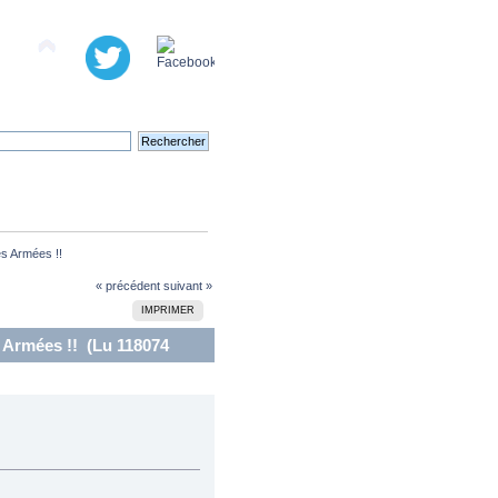
es Armées !!
« précédent
suivant »
IMPRIMER
s Armées !! (Lu 118074