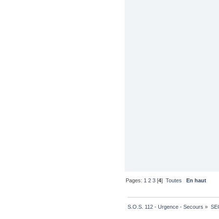
Pages:
1
2
3
[
4
]
Toutes
En haut
S.O.S. 112 - Urgence - Secours
»
SE