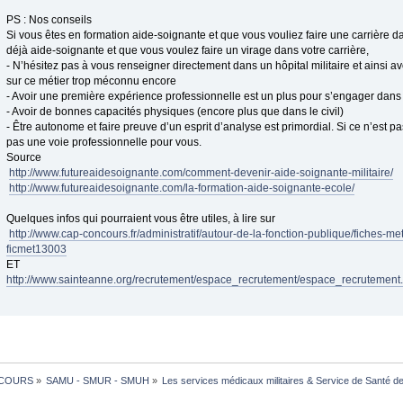
PS : Nos conseils
Si vous êtes en formation aide-soignante et que vous vouliez faire une carrière d
déjà aide-soignante et que vous voulez faire un virage dans votre carrière,
- N’hésitez pas à vous renseigner directement dans un hôpital militaire et ainsi av
sur ce métier trop méconnu encore
- Avoir une première expérience professionnelle est un plus pour s’engager dans 
- Avoir de bonnes capacités physiques (encore plus que dans le civil)
- Être autonome et faire preuve d’un esprit d’analyse est primordial. Si ce n’est pa
pas une voie professionnelle pour vous.
Source
http://www.futureaidesoignante.com/comment-devenir-aide-soignante-militaire/
http://www.futureaidesoignante.com/la-formation-aide-soignante-ecole/
Quelques infos qui pourraient vous être utiles, à lire sur
http://www.cap-concours.fr/administratif/autour-de-la-fonction-publique/fiches-met
ficmet13003
ET
http://www.sainteanne.org/recrutement/espace_recrutement/espace_recrutement
COURS
»
SAMU - SMUR - SMUH
»
Les services médicaux militaires & Service de Santé d