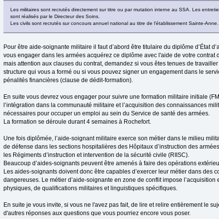
Les militaires sont recrutés directement sur titre ou par mutation interne au SSA. Les entret
sont réalisés par le Directeur des Soins.
Les civils sont recrutés sur concours annuel national au titre de l'établissement Sainte-Anne.
Pour être aide-soignante militaire il faut d’abord être titulaire du diplôme d’État 
vous engager dans les armées acquérez ce diplôme avec l'aide de votre contrat d'av
mais attention aux clauses du contrat, demandez si vous êtes tenues de travailler
structure qui vous a formé ou si vous pouvez signer un engagement dans le serv
pénalités financières (clause de dédit-formation).
En suite vous devrez vous engager pour suivre une formation militaire initiale (FMI
l’intégration dans la communauté militaire et l’acquisition des connaissances mili
nécessaires pour occuper un emploi au sein du Service de santé des armées.
La formation se déroule durant 4 semaines à Rochefort.
Une fois diplômée, l’aide-soignant militaire exerce son métier dans le milieu mili
de défense dans les sections hospitalières des Hôpitaux d’instruction des armée
les Régiments d’instruction et intervention de la sécurité civile (RIISC).
Beaucoup d’aides-soignants peuvent être amenés à faire des opérations extérie
Les aides-soignants doivent donc être capables d’exercer leur métier dans des c
dangereuses. Le métier d’aide-soignante en zone de conflit impose l’acquisition e
physiques, de qualifications militaires et linguistiques spécifiques.
En suite je vous invite, si vous ne l'avez pas fait, de lire et relire entièrement le su
d'autres réponses aux questions que vous pourriez encore vous poser.