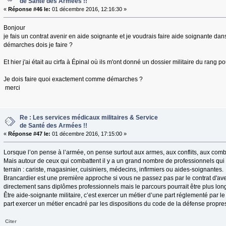
de Santé des Armées !!
«
Réponse #46 le:
01 décembre 2016, 12:16:30 »
Bonjour
je fais un contrat avenir en aide soignante et je voudrais faire aide soignante dans
démarches dois je faire ?
Et hier j'ai était au cirfa à Épinal où ils m'ont donné un dossier militaire du rang p
Je dois faire quoi exactement comme démarches ?
merci
Re : Les services médicaux militaires & Service
de Santé des Armées !!
«
Réponse #47 le:
01 décembre 2016, 17:15:00 »
Lorsque l’on pense à l’armée, on pense surtout aux armes, aux conflits, aux comb
Mais autour de ceux qui combattent il y a un grand nombre de professionnels qui
terrain : cariste, magasinier, cuisiniers, médecins, infirmiers ou aides-soignantes.
Brancardier est une première approche si vous ne passez pas par le contrat d'a
directement sans diplômes professionnels mais le parcours pourrait être plus lo
Être aide-soignante militaire, c’est exercer un métier d’une part réglementé par le
part exercer un métier encadré par les dispositions du code de la défense propres à
Citer