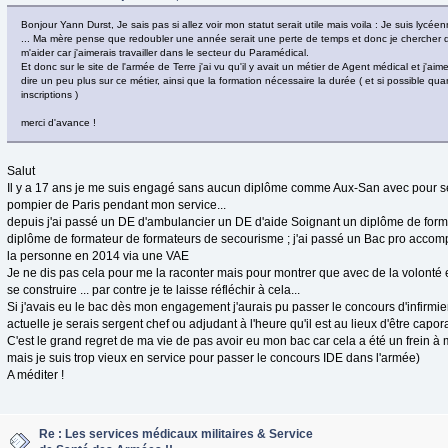
Bonjour Yann Durst, Je sais pas si allez voir mon statut serait utile mais voila : Je suis lycé
... Ma mère pense que redoubler une année serait une perte de temps et donc je chercher d
m'aider car j'aimerais travailler dans le secteur du Paramédical.
Et donc sur le site de l'armée de Terre j'ai vu qu'il y avait un métier de Agent médical et j'ai
dire un peu plus sur ce métier, ainsi que la formation nécessaire la durée ( et si possible qua
inscriptions )
merci d'avance !
Salut
Il y a 17 ans je me suis engagé sans aucun diplôme comme Aux-San avec pour 
pompier de Paris pendant mon service...
depuis j'ai passé un DE d'ambulancier un DE d'aide Soignant un diplôme de form
diplôme de formateur de formateurs de secourisme ; j'ai passé un Bac pro accom
la personne en 2014 via une VAE
Je ne dis pas cela pour me la raconter mais pour montrer que avec de la volonté et 
se construire ... par contre je te laisse réfléchir à cela...
Si j'avais eu le bac dès mon engagement j'aurais pu passer le concours d'infirmier 
actuelle je serais sergent chef ou adjudant à l'heure qu'il est au lieux d'être capor
C'est le grand regret de ma vie de pas avoir eu mon bac car cela a été un frein à m
mais je suis trop vieux en service pour passer le concours IDE dans l'armée)
A méditer !
Re : Les services médicaux militaires & Service