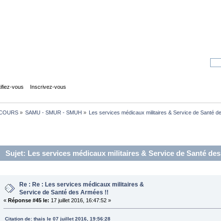
tifiez-vous
Inscrivez-vous
COURS
»
SAMU - SMUR - SMUH
»
Les services médicaux militaires & Service de Santé d
Sujet: Les services médicaux militaires & Service de Santé de
Re : Re : Les services médicaux militaires &
Service de Santé des Armées !!
«
Réponse #45 le:
17 juillet 2016, 16:47:52 »
Citation de: thais le 07 juillet 2016, 19:56:28