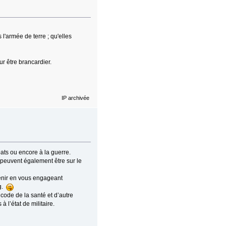
 l'armée de terre ; qu'elles
our être brancardier.
IP archivée
ats ou encore à la guerre.
 peuvent également être sur le
venir en vous engageant
ng.
 code de la santé et d’autre
 l’état de militaire.