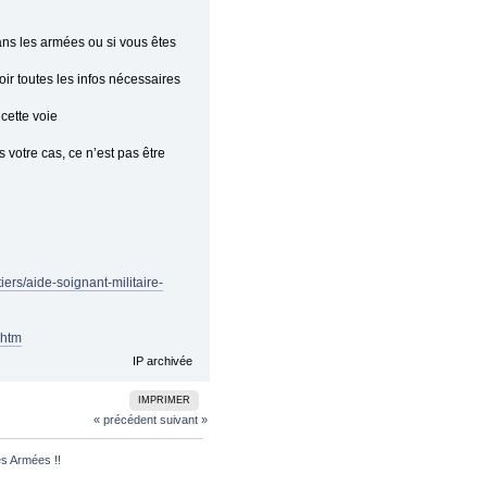
ans les armées ou si vous êtes
oir toutes les infos nécessaires
cette voie
s votre cas, ce n’est pas être
iers/aide-soignant-militaire-
.htm
IP archivée
IMPRIMER
« précédent
suivant »
es Armées !!