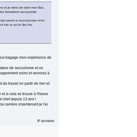
enne et je viens de rater mon Bac
es formations qui pourrait
merais savoir si vous pouviez m'en
nd est ce qu'on lieu les
seul bagage mon expérience de
ateur de secourisme et un
pagnement soins et services à
du travail on partir de rien et
et si cela se trouve à l'heure
al chef depuis 13 ans !
a carrière (maintenant je l'ai
IP archivée