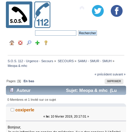
S.O.S. 112 - Urgence - Secours
»
SECOURS
»
SAMU - SMUR - SMUH
»
Meopa & mhc
« précédent
suivant »
Pages: [
1
]
En bas
IMPRIMER
Auteur
Sujet: Meopa & mhc (Lu
16519 fois)
0 Membres et 1 Invité sur ce sujet
coxiperle
«
le:
10 février 2019, 20:17:01 »
Bonjour,