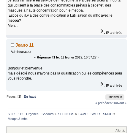
Je suis infirmière en service de médecine, il y a des services à l hôpital
qui utilisent à la place des consommables prévus à cet effet, des
masques à haute concentration pour le meopa.
Est ce qu il.y a des contre indication à l.utilisation du mhc avec le
meopa?
Merci.
IP archivée
Jeano 11
Administrateur
«
Réponse #1 le:
11 février 2019, 16:37:27 »
Bonjour et bienvenue
mais désolé nous n'avons pas la qualification ou les compétences pour
vous répondre.
IP archivée
Pages: [
1
]
En haut
IMPRIMER
« précédent
suivant »
S.O.S. 112 - Urgence - Secours
»
SECOURS
»
SAMU - SMUR - SMUH
»
Meopa & mhc
Aller à: