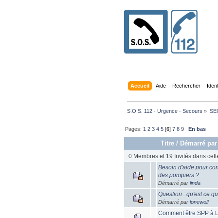
Accueil
Aide
Rechercher
Iden
S.O.S. 112 - Urgence - Secours
»
SE
Pages:
1
2
3
4
5
[
6
]
7
8
9
En bas
Titre
/
Démarré pa
0 Membres et 19 Invités dans cett
Besoin d'aide pour con
des pompiers ?
Démarré par
linda
Question : qu'est ce qu
Démarré par
lonewolf
Comment être SPP à 