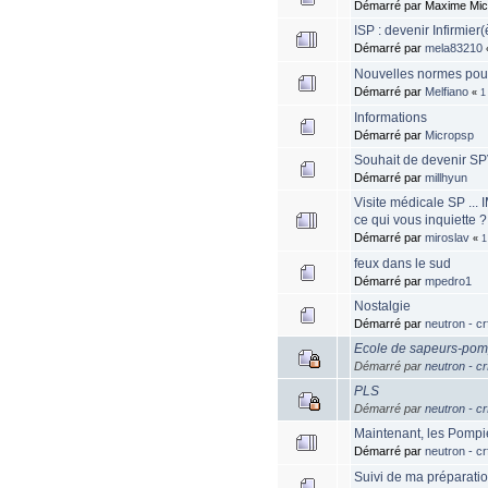
Démarré par Maxime Mic
ISP : devenir Infirmie
Démarré par
mela83210
Nouvelles normes pou
Démarré par
Melfiano
«
1
Informations
Démarré par
Micropsp
Souhait de devenir S
Démarré par
millhyun
Visite médicale SP ... 
ce qui vous inquiette ?
Démarré par
miroslav
«
1
feux dans le sud
Démarré par
mpedro1
Nostalgie
Démarré par
neutron - cr
Ecole de sapeurs-pomp
Démarré par
neutron - cr
PLS
Démarré par
neutron - cr
Maintenant, les Pompie
Démarré par
neutron - cr
Suivi de ma préparati