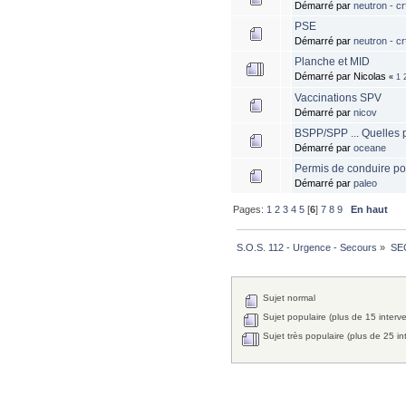
Démarré par
neutron - cr
PSE
Démarré par
neutron - cr
Planche et MID
Démarré par Nicolas
«
1
Vaccinations SPV
Démarré par
nicov
BSPP/SPP ... Quelles po
Démarré par
oceane
Permis de conduire po
Démarré par
paleo
Pages:
1
2
3
4
5
[
6
]
7
8
9
En haut
S.O.S. 112 - Urgence - Secours
»
SE
Sujet normal
Sujet populaire (plus de 15 interv
Sujet très populaire (plus de 25 in