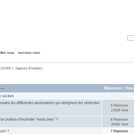
tifiez-vous
Inscrivez-vous
COURS
»
Sapeurs-Pompiers
r
Réponses
/
Vue
e section.
naitre les différentes abréviations qui désignent les véhicules
5 Réponses
13528 Vues
'un poteau d'incendie "relais bleu" ?
6 Réponses
31602 Vues
Lyon ?
7 Réponses