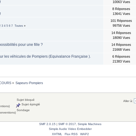
f
10063 Vues
8 Réponses
f
13641 Vues
101 Réponses
99756 Vues
2
3
4
5
6
7
Toutes
»
14 Réponses
18090 Vues
ssibilités pour une fille ?
14 Réponses
21668 Vues
ur les véhicules de Pompiers (Equivalance Française ).
6 Réponses
21383 Vues
COURS
»
Sapeurs-Pompiers
Sujet bloqué
Aller à:
Sujet épinglé
entions)
Sondage
terventions)
SMF 2.0.15
|
SMF © 2017
,
Simple Machines
Simple Audio Video Embedder
XHTML
Flux RSS
WAP2