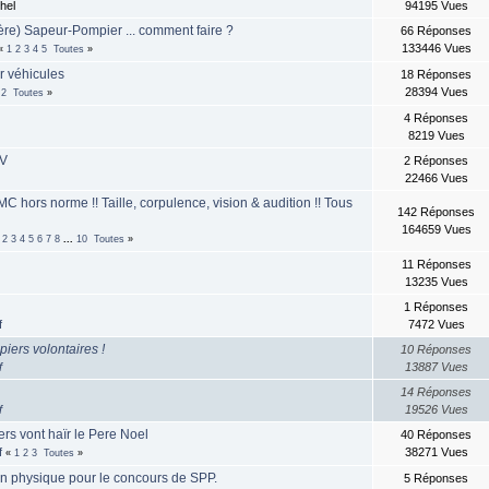
hel
94195 Vues
r(ère) Sapeur-Pompier ... comment faire ?
66 Réponses
133446 Vues
«
1
2
3
4
5
Toutes
»
r véhicules
18 Réponses
28394 Vues
2
Toutes
»
4 Réponses
8219 Vues
PV
2 Réponses
22466 Vues
IMC hors norme !! Taille, corpulence, vision & audition !! Tous
142 Réponses
164659 Vues
2
3
4
5
6
7
8
...
10
Toutes
»
11 Réponses
13235 Vues
1 Réponses
f
7472 Vues
iers volontaires !
10 Réponses
f
13887 Vues
14 Réponses
f
19526 Vues
rs vont haïr le Pere Noel
40 Réponses
f
38271 Vues
«
1
2
3
Toutes
»
on physique pour le concours de SPP.
5 Réponses