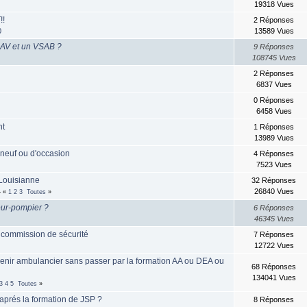
19318 Vues
!!
2 Réponses
0
13589 Vues
SAV et un VSAB ?
9 Réponses
108745 Vues
2 Réponses
6837 Vues
0 Réponses
6458 Vues
nt
1 Réponses
13989 Vues
neuf ou d'occasion
4 Réponses
7523 Vues
 Louisianne
32 Réponses
4
26840 Vues
«
1
2
3
Toutes
»
eur-pompier ?
6 Réponses
46345 Vues
a commission de sécurité
7 Réponses
12722 Vues
venir ambulancier sans passer par la formation AA ou DEA ou
68 Réponses
134041 Vues
3
4
5
Toutes
»
 aprés la formation de JSP ?
8 Réponses