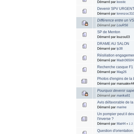
Démarré par
loostic
Devenir SPV URGENT
Démarré par
lorenzoc31
Différence entre un V
Démarré par
LouR56
SP de Menton
Démarré par louzou03
DRAME AU SALON
Démarré par
lp38
Résiliation engageme
Démarré par
Madri36504
Recherche casque F1 
Démarré par
Mag26
Photos d'engins de la
Démarré par manualex4
Pourquoi devenir sap
Démarré par
marika91
Avis défavorable de l
Démarré par
marine
Un pompier peut il de
l'inverse ?
Démarré par
Mat44
«
1
2
Question d'orientation