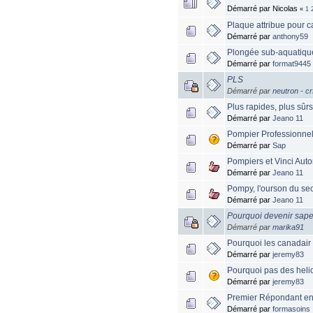
Démarré par Nicolas
«
1
Plaque attribue pour c
Démarré par
anthony59
Plongée sub-aquatique
Démarré par
format9445
PLS
Démarré par
neutron - cr
Plus rapides, plus sûrs
Démarré par
Jeano 11
Pompier Professionnel 
Démarré par
Sap
Pompiers et Vinci Auto
Démarré par
Jeano 11
Pompy, l'ourson du sec
Démarré par
Jeano 11
Pourquoi devenir sap
Démarré par
marika91
Pourquoi les canadair 
Démarré par
jeremy83
Pourquoi pas des heli
Démarré par
jeremy83
Premier Répondant en
Démarré par
formasoins