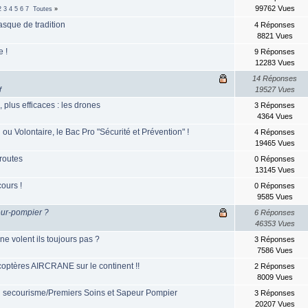
99762 Vues
2
3
4
5
6
7
Toutes
»
asque de tradition
4 Réponses
8821 Vues
 !
9 Réponses
12283 Vues
14 Réponses
f
19527 Vues
, plus efficaces : les drones
3 Réponses
4364 Vues
ou Volontaire, le Bac Pro "Sécurité et Prévention" !
4 Réponses
19465 Vues
routes
0 Réponses
13145 Vues
ours !
0 Réponses
9585 Vues
eur-pompier ?
6 Réponses
46353 Vues
ne volent ils toujours pas ?
3 Réponses
7586 Vues
coptères AIRCRANE sur le continent !!
2 Réponses
8009 Vues
 secourisme/Premiers Soins et Sapeur Pompier
3 Réponses
20207 Vues