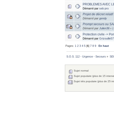
PROBLEMES AVEC L
Démarré par
seb pro
Projet de décret relat
Démarré par
gendy
Prompt secours ou SAP
Démarré par
Julien36
«
1
Protection civile -> Pom
Démarré par
Grizouille57
Pages:
1
2
3
4
5
[
6
]
7
8
9
En haut
S.O.S. 112 - Urgence - Secours
»
SE
Sujet normal
Sujet populaire (plus de 15 interv
Sujet très populaire (plus de 25 in