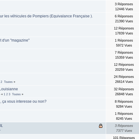
3 Réponses
12446 Vues
ur les véhicules de Pompiers (Equivalance Française ).
6 Réponses
21390 Vues
12 Réponses
17839 Vues
et d'un "magazine"
1 Réponses
5972 Vues
7 Réponses
15359 Vues
12 Réponses
20259 Vues
24 Réponses
26614 Vues
2
Toutes
»
 Louisianne
32 Réponses
4
26848 Vues
«
1
2
3
Toutes
»
, ça vous interesse ou non?
8 Réponses
9284 Vues
1 Réponses
8245 Vues
OL
3 Réponses
r
7377 Vues
101 Réponses