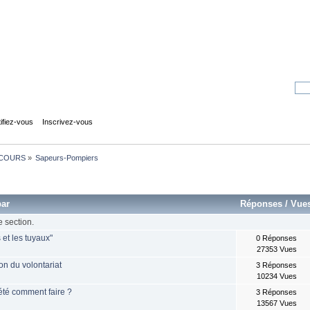
tifiez-vous
Inscrivez-vous
COURS
»
Sapeurs-Pompiers
par
Réponses
/
Vue
e section.
 et les tuyaux"
0 Réponses
27353 Vues
on du volontariat
3 Réponses
10234 Vues
l'été comment faire ?
3 Réponses
13567 Vues