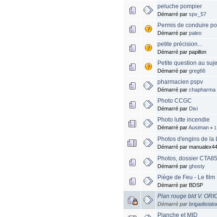
peluche pompier
Démarré par
spv_57
Permis de conduire po
Démarré par
paleo
petite précision...
Démarré par papillon
Petite question au suj
Démarré par
greg66
pharmacien pspv
Démarré par
chapharma
Photo CCGC
Démarré par
Dixi
Photo lutte incendie
Démarré par
Ausiman
«
1
Photos d'engins de la
Démarré par manualex4
Photos, dossier CTA85
Démarré par
ghosty
Piège de Feu - Le film
Démarré par BDSP
Plan rouge bld V. ORI
Démarré par
brigadistato
Planche et MID