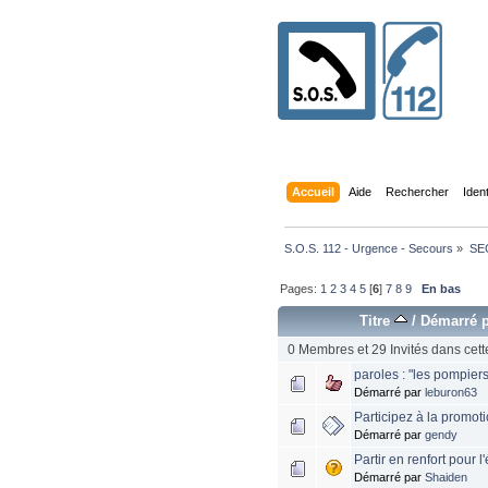
Accueil
Aide
Rechercher
Iden
S.O.S. 112 - Urgence - Secours
»
SE
Pages:
1
2
3
4
5
[
6
]
7
8
9
En bas
Titre
/
Démarré 
0 Membres et 29 Invités dans cett
paroles : "les pompiers
Démarré par
leburon63
Participez à la promoti
Démarré par
gendy
Partir en renfort pour 
Démarré par
Shaiden