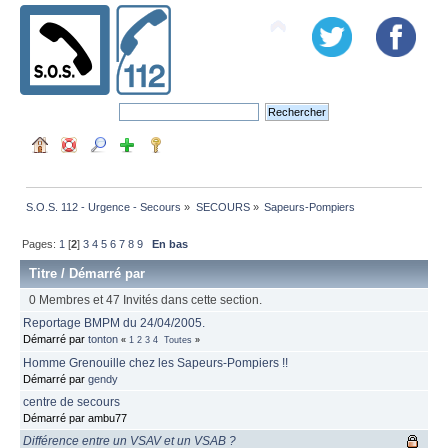
S.O.S. 112 - Urgence - Secours
»
SECOURS
»
Sapeurs-Pompiers
Pages:
1
[
2
]
3
4
5
6
7
8
9
En bas
Titre
/
Démarré par
0 Membres et 47 Invités dans cette section.
Reportage BMPM du 24/04/2005.
Démarré par
tonton
«
1
2
3
4
Toutes
»
Homme Grenouille chez les Sapeurs-Pompiers !!
Démarré par
gendy
centre de secours
Démarré par ambu77
Différence entre un VSAV et un VSAB ?