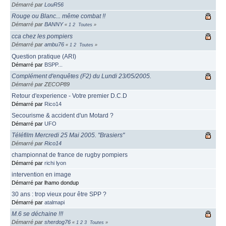
Démarré par
LouR56
Rouge ou Blanc... même combat !!
Démarré par
BANNY
«
1
2
Toutes
»
cca chez les pompiers
Démarré par
ambu76
«
1
2
Toutes
»
Question pratique (ARI)
Démarré par
BSPP...
Complément d'enquêtes (F2) du Lundi 23/05/2005.
Démarré par ZECOP89
Retour d'experience - Votre premier D.C.D
Démarré par
Rico14
Secourisme & accident d'un Motard ?
Démarré par
UFO
Téléfilm Mercredi 25 Mai 2005. "Brasiers"
Démarré par
Rico14
championnat de france de rugby pompiers
Démarré par
richi lyon
intervention en image
Démarré par lhamo dondup
30 ans : trop vieux pour être SPP ?
Démarré par
atalmapi
M.6 se déchaine !!!
Démarré par
sherdog76
«
1
2
3
Toutes
»