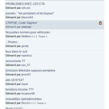
PROBLEMES AVEC LES CTA
Démarré par
seb pro
paroles : "les pompiers et les tuyaux"
Démarré par
leburon63
CFAPSE, Code Vagnon
Démarré par
atalmapi
Nouvelles normes pour véhicules
Démarré par
Melfiano
«
1
2
Toutes
»
.: Photos :.
Démarré par
gendy
feux dans le sud
Démarré par
mpedro1
secourisme ??
Démarré par
spv_57
Emission télévisée sapeurs-pompiers
Démarré par
jerem57
allo 18 N°637
Démarré par
riquet
fonctions tricoise ???
Démarré par
lesapeur68
Actualitées opérationnelles
Démarré par
Rico14
«
1
2
Toutes
»
Photo CCGC