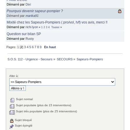
Démarré par
Dixi
Pourquoi devenir sapeur-pompier ?
Démarré par
marika91
Mixité chez les Sapeurs-Pompiers ( pro/vol, h/f) vos avis, merci !!
Démarré par
richi lyon
«
1
2
3
4
Toutes
»
Question sur bilan SP
Démarré par
Rusty
Pages:
1
[
2
]
3
4
5
6
7
8
9
En haut
S.O.S. 112 - Urgence - Secours
»
SECOURS
»
Sapeurs-Pompiers
Aller à:
Sujet normal
Sujet populaire (plus de 15 interventions)
Sujet très populaire (plus de 25 interventions)
Sujet bloqué
Sujet épinglé