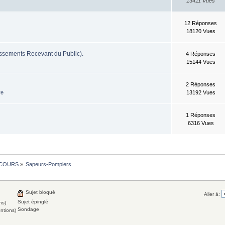
13411 Vues
12 Réponses
18120 Vues
ssements Recevant du Public).
4 Réponses
15144 Vues
2 Réponses
re
13192 Vues
1 Réponses
6316 Vues
COURS
»
Sapeurs-Pompiers
Sujet bloqué
Aller à:
Sujet épinglé
ns)
Sondage
entions)