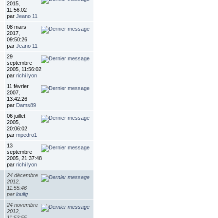
2015,
11:56:02
par
Jeano 11
08 mars
2017,
09:50:26
par
Jeano 11
29
septembre
2005, 11:56:02
par
richi lyon
11 février
2007,
13:42:26
par
Dams89
06 juillet
2005,
20:06:02
par
mpedro1
13
septembre
2005, 21:37:48
par
richi lyon
24 décembre
2012,
11:55:46
par
loulig
24 novembre
2012,
11:53:55