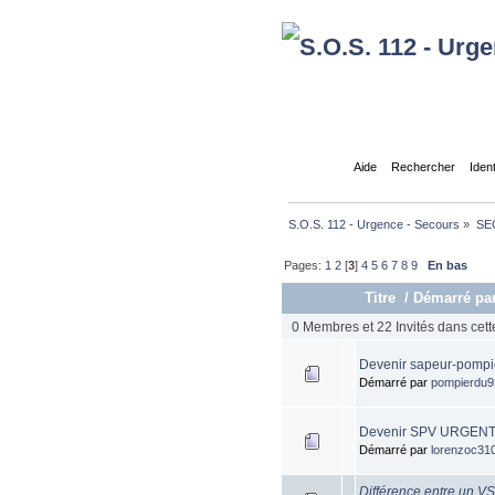
Accueil
Aide
Rechercher
Iden
S.O.S. 112 - Urgence - Secours
»
SE
Pages:
1
2
[
3
]
4
5
6
7
8
9
En bas
Titre
/
Démarré pa
0 Membres et 22 Invités dans cett
Devenir sapeur-pompie
Démarré par
pompierdu9
Devenir SPV URGENT
Démarré par
lorenzoc31
Différence entre un V