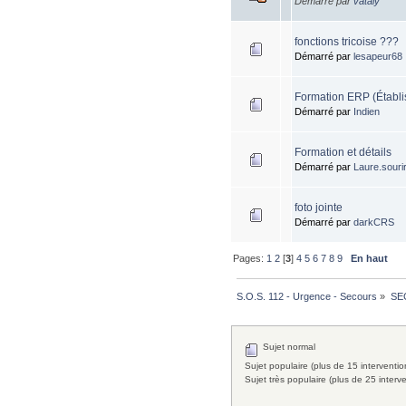
Démarré par
vataly
fonctions tricoise ???
Démarré par
lesapeur68
Formation ERP (Établi
Démarré par
Indien
Formation et détails
Démarré par
Laure.souri
foto jointe
Démarré par
darkCRS
Pages:
1
2
[
3
]
4
5
6
7
8
9
En haut
S.O.S. 112 - Urgence - Secours
»
SE
Sujet normal
Sujet populaire (plus de 15 interventio
Sujet très populaire (plus de 25 interv