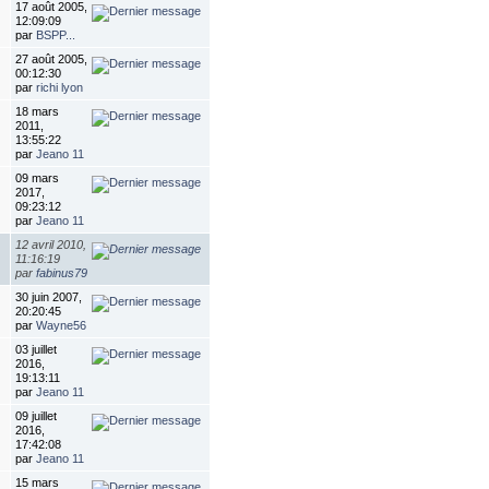
17 août 2005,
12:09:09
par
BSPP...
27 août 2005,
00:12:30
par
richi lyon
18 mars
2011,
13:55:22
par
Jeano 11
09 mars
2017,
09:23:12
par
Jeano 11
12 avril 2010,
11:16:19
par
fabinus79
30 juin 2007,
20:20:45
par
Wayne56
03 juillet
2016,
19:13:11
par
Jeano 11
09 juillet
2016,
17:42:08
par
Jeano 11
15 mars