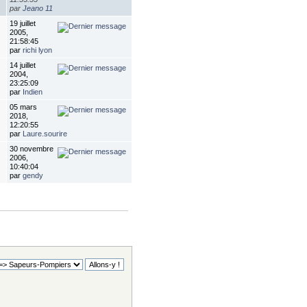
par
Jeano 11
19 juillet
2005,
21:58:45
par
richi lyon
14 juillet
2004,
23:25:09
par
Indien
05 mars
2018,
12:20:55
par
Laure.sourire
30 novembre
2006,
10:40:04
par
gendy