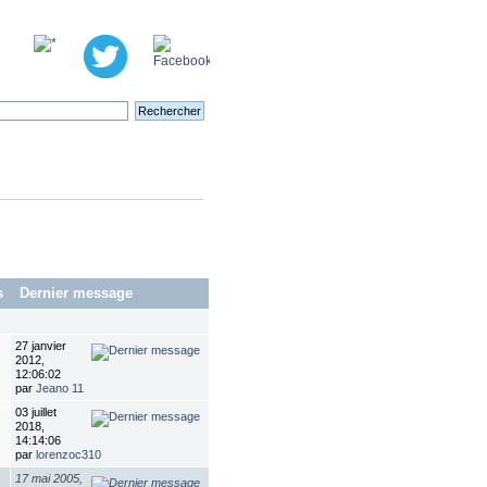
s
Dernier message
27 janvier
2012,
12:06:02
par
Jeano 11
03 juillet
2018,
14:14:06
par
lorenzoc310
17 mai 2005,