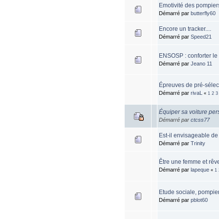
Emotivité des pompiers
Démarré par
butterfly60
Encore un tracker....
Démarré par
Speed21
ENSOSP : conforter le 
Démarré par
Jeano 11
Épreuves de pré-sélect
Démarré par
rivaL
«
1
2
3
Équiper sa voiture pers
Démarré par
ctcss77
Est-il envisageable de
Démarré par
Trinity
Être une femme et rêve
Démarré par
lapeque
«
1
Etude sociale, pompier
Démarré par
pblot60