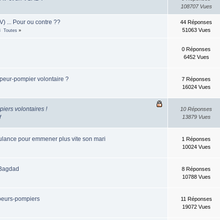
108707 Vues
) ... Pour ou contre ??
44 Réponses
51063 Vues
3
Toutes
»
0 Réponses
6452 Vues
peur-pompier volontaire ?
7 Réponses
16024 Vues
iers volontaires !
10 Réponses
f
13879 Vues
bulance pour emmener plus vite son mari
1 Réponses
10024 Vues
r Bagdad
8 Réponses
10788 Vues
peurs-pompiers
11 Réponses
19072 Vues