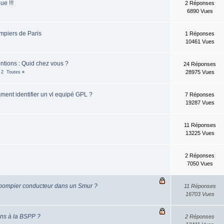
ue !!!
2 Réponses
6890 Vues
mpiers de Paris
1 Réponses
10461 Vues
entions : Quid chez vous ?
24 Réponses
28975 Vues
2
Toutes
»
ment identifier un vl equipé GPL ?
7 Réponses
19287 Vues
11 Réponses
13225 Vues
2 Réponses
7050 Vues
-pompier conducteur dans un Smur ?
11 Réponses
16703 Vues
ons à la BSPP ?
2 Réponses