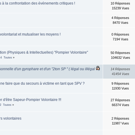
 à la confrontation des événements critiques !
10 Réponses
15239 Vues
4 Réponses
8470 Vues
volontariat et mutualiser les moyens !
0 Réponses
7194 Vues
ion (Physiques & Intellectuelles) "Pompier Volontaire"
50 Réponses
104632 Vues
4
Toutes
»
onnelle d'un gyrophare et d'un "2ton SP " ( légal ou illégal ? )
14 Réponses
41454 Vues
 ne faire que du secours à victime en tant que SPV ?
9 Réponses
11930 Vues
r d'être Sapeur-Pompier Volontaire !!!
27 Réponses
66374 Vues
2
Toutes
»
s volontaires
2 Réponses
11987 Vues