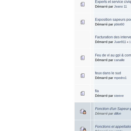
Experts et service civiq
Démarré par
Jeano 11
Exposition sapeurs po
Démarré par
pblot60
Facturation des interv
Démarré par
Juan911
«
1
Feu de vl au gpl & com
Démarré par
canaille
feux dans le sud
Démarré par
mpedro1
fia
Démarré par
steeve
Fonction d'un Sapeur
Démarré par
dillon
Fonctions et appellati