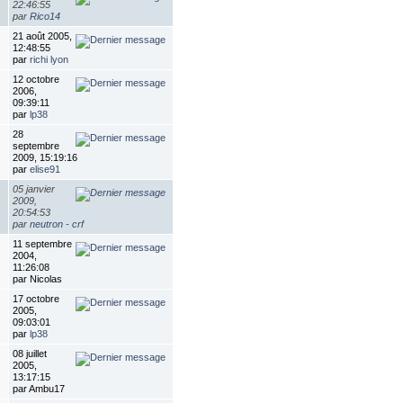
22:46:55
par
Rico14
21 août 2005,
12:48:55
par
richi lyon
12 octobre
2006,
09:39:11
par
lp38
28
septembre
2009, 15:19:16
par
elise91
05 janvier
2009,
20:54:53
par
neutron - crf
11 septembre
2004,
11:26:08
par Nicolas
17 octobre
2005,
09:03:01
par
lp38
08 juillet
2005,
13:17:15
par Ambu17