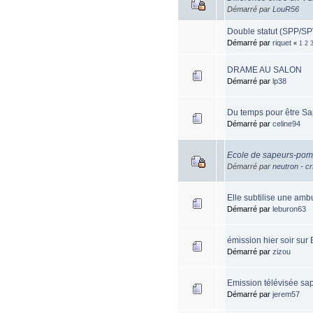
Démarré par
LouR56
Double statut (SPP/SPV
Démarré par
riquet
«
1
2
DRAME AU SALON
Démarré par
lp38
Du temps pour être Sa
Démarré par
celine94
Ecole de sapeurs-pomp
Démarré par
neutron - cr
Elle subtilise une am
Démarré par
leburon63
émission hier soir su
Démarré par
zizou
Emission télévisée sa
Démarré par
jerem57