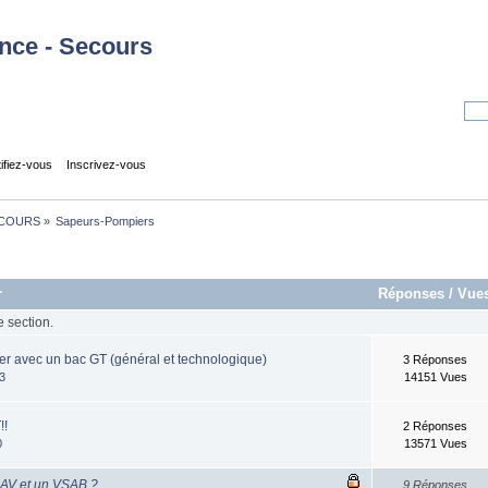
tifiez-vous
Inscrivez-vous
COURS
»
Sapeurs-Pompiers
r
Réponses
/
Vue
e section.
r avec un bac GT (général et technologique)
3 Réponses
3
14151 Vues
!!
2 Réponses
0
13571 Vues
SAV et un VSAB ?
9 Réponses