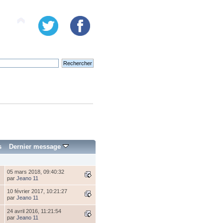
s
Dernier message
05 mars 2018, 09:40:32
par
Jeano 11
10 février 2017, 10:21:27
par
Jeano 11
24 avril 2016, 11:21:54
par
Jeano 11