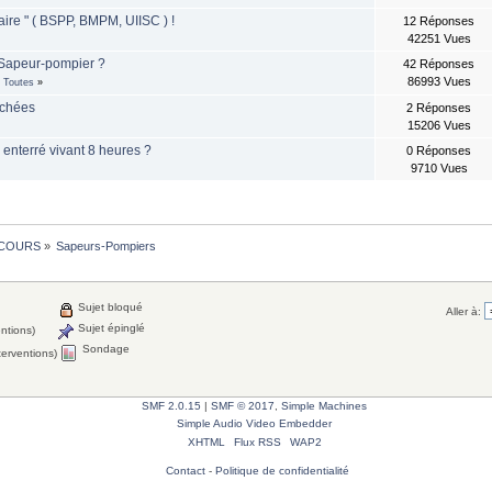
aire " ( BSPP, BMPM, UIISC ) !
12 Réponses
42251 Vues
Sapeur-pompier ?
42 Réponses
86993 Vues
Toutes
»
chées
2 Réponses
15206 Vues
enterré vivant 8 heures ?
0 Réponses
9710 Vues
COURS
»
Sapeurs-Pompiers
Sujet bloqué
Aller à:
Sujet épinglé
entions)
Sondage
terventions)
SMF 2.0.15
|
SMF © 2017
,
Simple Machines
Simple Audio Video Embedder
XHTML
Flux RSS
WAP2
Contact
-
Politique de confidentialité