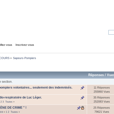
tifiez-vous
Inscrivez-vous
COURS
»
Sapeurs-Pompiers
Réponses
/
Vue
e section.
pompiers volontaires... seulement des indemnisés.
11 Réponses
255860 Vues
io-respiratoire de Luc Léger.
35 Réponses
252083 Vues
2
3
Toutes
»
 SCÈNE DE CRIME " !
25 Réponses
ico
79621 Vues
«
1
2
Toutes
»