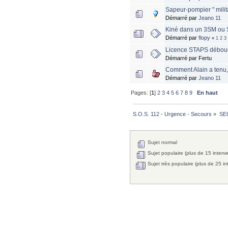
Sapeur-pompier " milit
Démarré par
Jeano 11
Kiné dans un 3SM ou 
Démarré par
flopy
«
1
2
3
Licence STAPS débou
Démarré par Fertu
Comment Alain a tenu, 
Démarré par
Jeano 11
Pages: [
1
]
2
3
4
5
6
7
8
9
En haut
S.O.S. 112 - Urgence - Secours
»
SE
Sujet normal
Sujet populaire (plus de 15 interv
Sujet très populaire (plus de 25 in