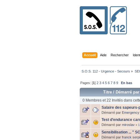
Accueil
Aide
Rechercher
Iden
S.O.S. 112 - Urgence - Secours
»
SE
Pages: [
1
]
2
3
4
5
6
7
8
9
En bas
Titre
/
Démarré par
0 Membres et 22 Invités dans cett
Salaire des sapeurs-
Démarré par
Emergency
Test d’endurance card
Démarré par
miroslav
«
1
Sensibilisation ... "
Démarré par
franck serp