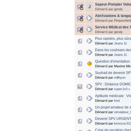
Sapeur-Pompier Volon
Démarré par
gendy
Abréviations & langag
Démarré par Pimpon/Amb
Service Médical des
Démarré par
gendy
Plus rapides, plus sûrs
Démarré par
Jeano 11
Dans les coulisses de
Démarré par
Jeano 11
Question d'orientation
Démarré par Maxime Mic
Souhait de devenir S
Démarré par
millhyun
SPV : Distance DOMI
Démarré par
superJo3
«
Aptitude médicale : Vi
Démarré par
fred
Un projet amateur de s
Démarré par
simulateur_
Devenir SPV URGENT
Démarré par
lorenzoc31
Crise de vocation chez