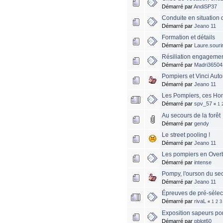
Démarré par
AndiSP37
Conduite en situation d’
Démarré par
Jeano 11
Formation et détails
Démarré par
Laure.souri
Résiliation engageme
Démarré par
Madri36504
Pompiers et Vinci Auto
Démarré par
Jeano 11
Les Pompiers, ces Ho
Démarré par
spv_57
«
1
Au secours de la forêt
Démarré par
gendy
Le street pooling !
Démarré par
Jeano 11
Les pompiers en Overboa
Démarré par
intense
Pompy, l'ourson du sec
Démarré par
Jeano 11
Épreuves de pré-sélect
Démarré par
rivaL
«
1
2
3
Exposition sapeurs po
Démarré par
pblot60