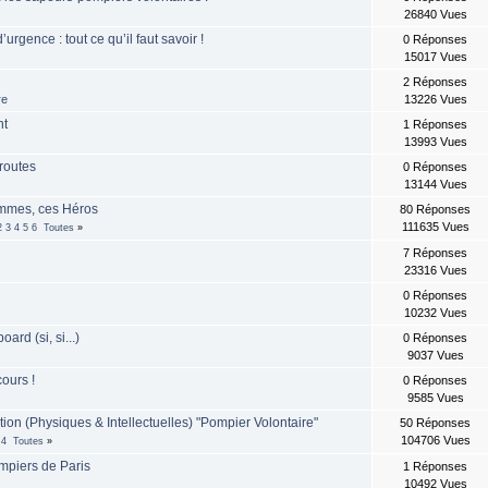
26840 Vues
urgence : tout ce qu’il faut savoir !
0 Réponses
15017 Vues
2 Réponses
re
13226 Vues
nt
1 Réponses
13993 Vues
routes
0 Réponses
13144 Vues
mmes, ces Héros
80 Réponses
111635 Vues
2
3
4
5
6
Toutes
»
7 Réponses
23316 Vues
0 Réponses
10232 Vues
rd (si, si...)
0 Réponses
9037 Vues
ours !
0 Réponses
9585 Vues
ion (Physiques & Intellectuelles) "Pompier Volontaire"
50 Réponses
104706 Vues
4
Toutes
»
mpiers de Paris
1 Réponses
10492 Vues