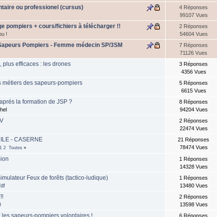
taire ou professionel (cursus)
4 Réponses
99107 Vues
e pompiers + cours/fichiers à télécharger !!
2 Réponses
u !
54604 Vues
 Sapeurs Pompiers - Femme médecin SP/3SM
7 Réponses
71126 Vues
, plus efficaces : les drones
3 Réponses
4356 Vues
s métiers des sapeurs-pompiers
5 Réponses
6615 Vues
 aprés la formation de JSP ?
8 Réponses
hel
94204 Vues
PV
2 Réponses
22474 Vues
CILE - CASERNE
21 Réponses
78474 Vues
1
2
Toutes
»
sion
1 Réponses
14328 Vues
imulateur Feux de forêts (tactico-ludique)
1 Réponses
fdf
13480 Vues
!!
2 Réponses
0
13598 Vues
 les sapeurs-pompiers volontaires !
6 Réponses