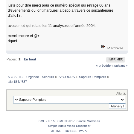
juste pour dire merci pour ce numéro spécial qui retraçe 60 ans
d'événements qui ont marqués la bspp à travers ce soixantenaire
d'allo18.
avec un cd qui relate les 11 analyses de l'année 2004.
merci encore et @+
riquet
IP archivée
Pages: [
1
]
En haut
IMPRIMER
« précédent
suivant »
S.O.S. 112 - Urgence - Secours
»
SECOURS
»
Sapeurs-Pompiers
»
allo 18 N°637
Aller à:
SMF 2.0.15
|
SMF © 2017
,
Simple Machines
Simple Audio Video Embedder
XHTML
Flux RSS
WAP2