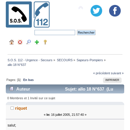
S.O.S. 112 - Urgence - Secours
»
SECOURS
»
Sapeurs-Pompiers
»
allo 18 N°637
« précédent
suivant »
Pages: [
1
]
En bas
IMPRIMER
Auteur
Sujet: allo 18 N°637 (Lu
6243 fois)
0 Membres et 1 Invité sur ce sujet
riquet
«
le:
16 juillet 2005, 21:57:40 »
salut;