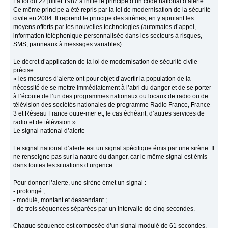
La loi du 22 juillet 1987 a initié le principe d’un code national d’alerte.
Ce même principe a été repris par la loi de modernisation de la sécurité
civile en 2004. Il reprend le principe des sirènes, en y ajoutant les
moyens offerts par les nouvelles technologies (automates d’appel,
information téléphonique personnalisée dans les secteurs à risques,
SMS, panneaux à messages variables).
Le décret d’application de la loi de modernisation de sécurité civile
précise :
« les mesures d’alerte ont pour objet d’avertir la population de la
nécessité de se mettre immédiatement à l’abri du danger et de se porter
à l’écoute de l’un des programmes nationaux ou locaux de radio ou de
télévision des sociétés nationales de programme Radio France, France
3 et Réseau France outre-mer et, le cas échéant, d’autres services de
radio et de télévision ».
Le signal national d’alerte
Le signal national d’alerte est un signal spécifique émis par une sirène. Il
ne renseigne pas sur la nature du danger, car le même signal est émis
dans toutes les situations d’urgence.
Pour donner l’alerte, une sirène émet un signal :
- prolongé ;
- modulé, montant et descendant ;
- de trois séquences séparées par un intervalle de cinq secondes.
Chaque séquence est composée d’un signal modulé de 61 secondes,