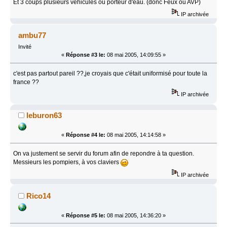
Et 3 coups plusieurs vehicules ou porteur d'eau. (donc Feux ou AVP)
IP archivée
ambu77
Invité
«
Réponse #3 le:
08 mai 2005, 14:09:55 »
c'est pas partout pareil ??,je croyais que c'était uniformisé pour toute la
france ??
IP archivée
leburon63
«
Réponse #4 le:
08 mai 2005, 14:14:58 »
On va justement se servir du forum afin de repondre à ta question.
Messieurs les pompiers, à vos claviers
IP archivée
Rico14
«
Réponse #5 le:
08 mai 2005, 14:36:20 »