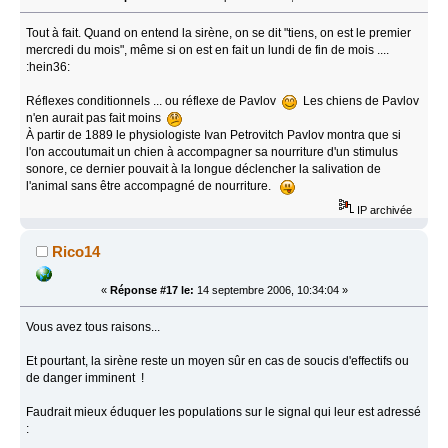
Tout à fait. Quand on entend la sirène, on se dit "tiens, on est le premier
mercredi du mois", même si on est en fait un lundi de fin de mois ....
:hein36:
Réflexes conditionnels ... ou réflexe de Pavlov
Les chiens de Pavlov
n'en aurait pas fait moins
À partir de 1889 le physiologiste Ivan Petrovitch Pavlov montra que si
l'on accoutumait un chien à accompagner sa nourriture d'un stimulus
sonore, ce dernier pouvait à la longue déclencher la salivation de
l'animal sans être accompagné de nourriture.
IP archivée
Rico14
«
Réponse #17 le:
14 septembre 2006, 10:34:04 »
Vous avez tous raisons...
Et pourtant, la sirène reste un moyen sûr en cas de soucis d'effectifs ou
de danger imminent !
Faudrait mieux éduquer les populations sur le signal qui leur est adressé
: