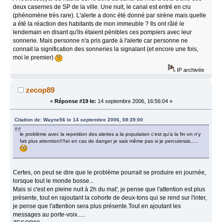
deux casernes de SP de la ville. Une nuit, le canal est entré en cru
(phénomène très rare). L'alerte a donc été donné par sirène mais quelle
a été la réaction des habitants de mon immeuble ? Ils ont râlé le
lendemain en disant qu'ils étaient pénibles ces pompiers avec leur
sonnerie. Mais personne n'a pris garde à l'alerte car personne ne
connait la signification des sonneries la signalant (et encore une fois,
moi le premier)
IP archivée
zecop89
«
Réponse #19 le:
14 septembre 2006, 16:56:04 »
Citation de: Wayne56 le 14 septembre 2006, 08:39:00
le problème avec la repetition des alertes a la population c'est qu'a la fin on n'y
fait plus attention!!!!et en cas de danger je sais même pas si je percuterais.....
Certes, on peut se dire que le problème pourrait se produire en journée,
lorsque tout le monde bosse...
Mais si c'est en pleine nuit à 2h du mat', je pense que l'attention est plus
présente, tout en rajoutant la cohorte de deux-tons qui se rend sur l'inter,
je pense que l'attention sera plus présente.Tout en ajoutant les
messages au porte-voix.....