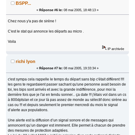
BSPP...
«
Réponse #6 le:
08 mai 2005, 18:48:13 »
Chez nous y'a pas de sirène !
C'est le stat qui annonce les départs au micro .
Voila
IP archivée
richi lyon
«
Réponse #7 le:
08 mai 2005, 19:33:34 »
c'est sympa cela rappelle le temps du départ sans bip c'était diffèrent !!!!
les gens te regardaient passer sachant qu'une personne avait besoin de
toi, les bips sont arrivés et avec la grande indifférence, pour moi la
dernière fois que je l'ai en tendu sonner... ça date !!! j'étais vol dans un cs
à 800dpts/an et ce jour là pas assez de monde au sélectif donc sirène au
cas ou !!! et depuis seulement le premier mercredi du mois le signal
d’alerte aux populations.
Une alerte est la diffusion d’un signal sonore et de messages qui
annoncent qu’un danger est imminent. Elle permet à chacun de prendre
des mesures de protection adaptées.