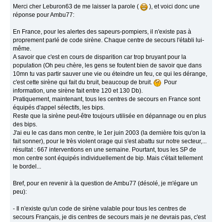
Merci cher Leburon63 de me laisser la parole (
), et voici donc une
réponse pour Ambu77:
En France, pour les alertes des sapeurs-pompiers, il n'existe pas à
proprement parlé de code sirène. Chaque centre de secours l'établi lui-
même.
A savoir que c'est en cours de disparition car trop bruyant pour la
population (Oh peu chère, les gens se foutent bien de savoir que dans
10mn tu vas partir sauver une vie ou éteindre un feu, ce qui les dérange,
c'est cette sirène qui fait du bruit, beaucoup de bruit.
Pour
information, une sirène fait entre 120 et 130 Db).
Pratiquement, maintenant, tous les centres de secours en France sont
équipés d'appel sélectifs, les bips.
Reste que la sirène peut-être toujours utilisée en dépannage ou en plus
des bips.
J'ai eu le cas dans mon centre, le 1er juin 2003 (la dernière fois qu'on la
fait sonner), pour le très violent orage qui s'est abattu sur notre secteur,...
résultat : 667 interventions en une semaine. Pourtant, tous les SP de
mon centre sont équipés individuellement de bip. Mais c'était tellement
le bordel...
Bref, pour en revenir à la question de Ambu77 (désolé, je m'égare un
peu):
- Il n'existe qu'un code de sirène valable pour tous les centres de
secours Français, je dis centres de secours mais je ne devrais pas, c'est