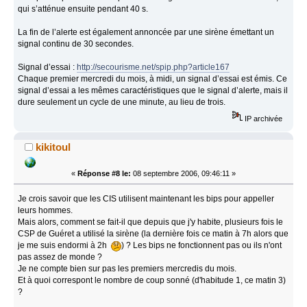
qui s’atténue ensuite pendant 40 s.
La fin de l’alerte est également annoncée par une sirène émettant un
signal continu de 30 secondes.
Signal d’essai :
http://secourisme.net/spip.php?article167
Chaque premier mercredi du mois, à midi, un signal d’essai est émis. Ce
signal d’essai a les mêmes caractéristiques que le signal d’alerte, mais il
dure seulement un cycle de une minute, au lieu de trois.
IP archivée
kikitoul
«
Réponse #8 le:
08 septembre 2006, 09:46:11 »
Je crois savoir que les CIS utilisent maintenant les bips pour appeller
leurs hommes.
Mais alors, comment se fait-il que depuis que j'y habite, plusieurs fois le
CSP de Guéret a utilisé la sirène (la dernière fois ce matin à 7h alors que
je me suis endormi à 2h
) ? Les bips ne fonctionnent pas ou ils n'ont
pas assez de monde ?
Je ne compte bien sur pas les premiers mercredis du mois.
Et à quoi correspont le nombre de coup sonné (d'habitude 1, ce matin 3)
?