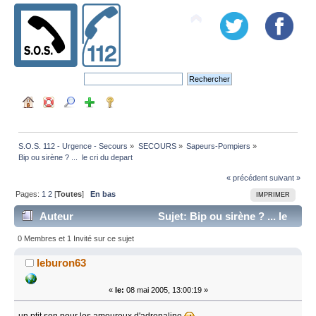
S.O.S. 112 - Urgence - Secours
»
SECOURS
»
Sapeurs-Pompiers
»
Bip ou sirène ? ...  le cri du depart 
« précédent
suivant »
Pages:
1
2
[
Toutes
]
En bas
IMPRIMER
Auteur
Sujet: Bip ou sirène ? ... le
cri du depart (Lu 52065 fois)
0 Membres et 1 Invité sur ce sujet
leburon63
«
le:
08 mai 2005, 13:00:19 »
un ptit son pour les amoureux d'adrenaline