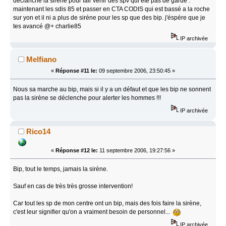
déclanché la siréne pour fair venir des spv qui été pas de garde .
maintenant les sdis 85 et passer en CTA CODIS qui est bassé a la roche
sur yon et il ni a plus de siréne pour les sp que des bip. j'éspére que je
tes avancé @+ charlie85
IP archivée
Melfiano
«
Réponse #11 le:
09 septembre 2006, 23:50:45 »
Nous sa marche au bip, mais si il y a un défaut et que les bip ne sonnent
pas la sirène se déclenche pour alerter les hommes !!!
IP archivée
Rico14
«
Réponse #12 le:
11 septembre 2006, 19:27:56 »
Bip, tout le temps, jamais la sirène.
Sauf en cas de très très grosse intervention!
Car tout les sp de mon centre ont un bip, mais des fois faire la sirène,
c'est leur signifier qu'on a vraiment besoin de personnel...
IP archivée