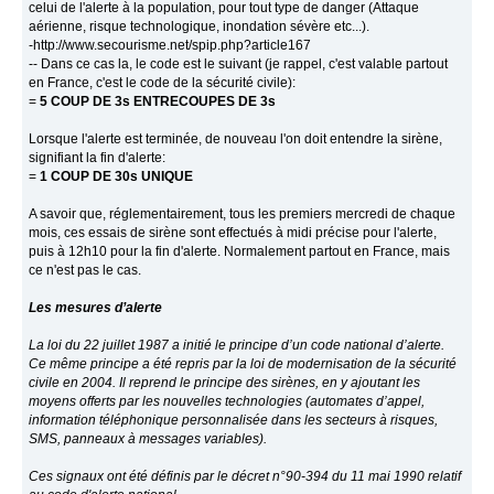
celui de l'alerte à la population, pour tout type de danger (Attaque
aérienne, risque technologique, inondation sévère etc...).
-http://www.secourisme.net/spip.php?article167
-- Dans ce cas la, le code est le suivant (je rappel, c'est valable partout
en France, c'est le code de la sécurité civile):
=
5 COUP DE 3s ENTRECOUPES DE 3s
Lorsque l'alerte est terminée, de nouveau l'on doit entendre la sirène,
signifiant la fin d'alerte:
=
1 COUP DE 30s UNIQUE
A savoir que, réglementairement, tous les premiers mercredi de chaque
mois, ces essais de sirène sont effectués à midi précise pour l'alerte,
puis à 12h10 pour la fin d'alerte. Normalement partout en France, mais
ce n'est pas le cas.
Les mesures d’alerte
La loi du 22 juillet 1987 a initié le principe d’un code national d’alerte.
Ce même principe a été repris par la loi de modernisation de la sécurité
civile en 2004. Il reprend le principe des sirènes, en y ajoutant les
moyens offerts par les nouvelles technologies (automates d’appel,
information téléphonique personnalisée dans les secteurs à risques,
SMS, panneaux à messages variables).
Ces signaux ont été définis par le décret n°90-394 du 11 mai 1990 relatif