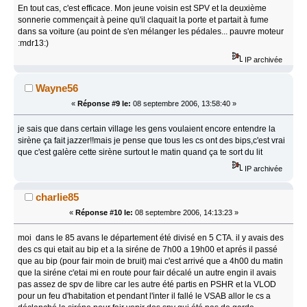
En tout cas, c'est efficace. Mon jeune voisin est SPV et la deuxième
sonnerie commençait à peine qu'il claquait la porte et partait à fume
dans sa voiture (au point de s'en mélanger les pédales... pauvre moteur
:mdr13:)
IP archivée
Wayne56
«
Réponse #9 le:
08 septembre 2006, 13:58:40 »
je sais que dans certain village les gens voulaient encore entendre la
sirène ça fait jazzer!!mais je pense que tous les cs ont des bips,c'est vrai
que c'est galère cette sirène surtout le matin quand ça te sort du lit
IP archivée
charlie85
«
Réponse #10 le:
08 septembre 2006, 14:13:23 »
moi dans le 85 avans le département été divisé en 5 CTA. il y avais des
des cs qui etait au bip et a la siréne de 7h00 a 19h00 et aprés il passé
que au bip (pour fair moin de bruit) mai c'est arrivé que a 4h00 du matin
que la siréne c'etai mi en route pour fair décalé un autre engin il avais
pas assez de spv de libre car les autre été partis en PSHR et la VLOD
pour un feu d'habitation et pendant l'inter il fallé le VSAB allor le cs a