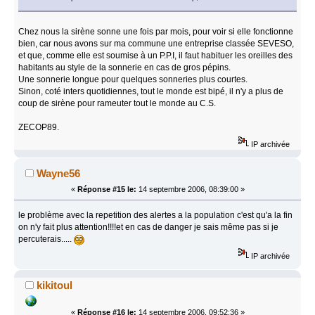
Chez nous la sirène sonne une fois par mois, pour voir si elle fonctionne
bien, car nous avons sur ma commune une entreprise classée SEVESO,
et que, comme elle est soumise à un P.P.I, il faut habituer les oreilles des
habitants au style de la sonnerie en cas de gros pépins.
Une sonnerie longue pour quelques sonneries plus courtes.
Sinon, coté inters quotidiennes, tout le monde est bipé, il n'y a plus de
coup de sirène pour rameuter tout le monde au C.S.
ZECOP89.
IP archivée
Wayne56
«
Réponse #15 le:
14 septembre 2006, 08:39:00 »
le problème avec la repetition des alertes a la population c'est qu'a la fin
on n'y fait plus attention!!!!et en cas de danger je sais même pas si je
percuterais.....
IP archivée
kikitoul
«
Réponse #16 le:
14 septembre 2006, 09:52:36 »