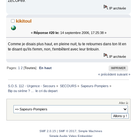
ZECOP89.
IP archivée
kikitoul
«
Réponse #20 le:
14 septembre 2006, 17:25:38 »
Comme je disais plus haut, en pleine nuit, tu te retournes dans ton lit en
te disant qu'ils t'emm, non, t'embêtent avec leur tintouin.
IP archivée
Pages:
1
2
[
Toutes
]
En haut
IMPRIMER
« précédent
suivant »
S.O.S. 112 - Urgence - Secours
»
SECOURS
»
Sapeurs-Pompiers
»
Bip ou sirène ? ...  le cri du depart 
Aller à:
SMF 2.0.15
|
SMF © 2017
,
Simple Machines
Simple Audio Video Embedder