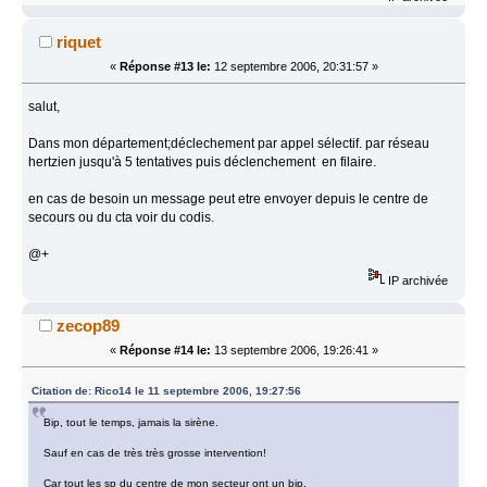
riquet
«
Réponse #13 le:
12 septembre 2006, 20:31:57 »
salut,
Dans mon département;déclechement par appel sélectif. par réseau
hertzien jusqu'à 5 tentatives puis déclenchement en filaire.
en cas de besoin un message peut etre envoyer depuis le centre de
secours ou du cta voir du codis.
@+
IP archivée
zecop89
«
Réponse #14 le:
13 septembre 2006, 19:26:41 »
Citation de: Rico14 le 11 septembre 2006, 19:27:56
Bip, tout le temps, jamais la sirène.
Sauf en cas de très très grosse intervention!
Car tout les sp du centre de mon secteur ont un bip,