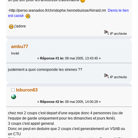
-http://perso.wanadoo.fr/christophe.hennebuisse/Airraid.rm
Denis le lien
est cassé
j'adore
IP archivée
ambu77
Invité
«
Réponse #1 le:
08 mai 2005, 13:43:45 »
justement a quoi corresponde les sirenes ??
IP archivée
leburon63
«
Réponse #2 le:
08 mai 2005, 14:00:28 »
chez moi 2 coups c'est depart d'une equipe donc 4 personnes (ou de
l'equipe de garde uniquement pour les dimanches et jours ferié).
3 coups c'est appel general.
Donc on peut en deduire que 2 coups c'est generalement un VSAB ou
un CTU