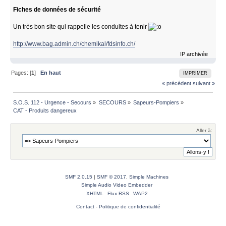
Fiches de données de sécurité
Un très bon site qui rappelle les conduites à tenir
http://www.bag.admin.ch/chemikal/fdsinfo.ch/
IP archivée
Pages: [
1
]
En haut
IMPRIMER
« précédent
suivant »
S.O.S. 112 - Urgence - Secours
»
SECOURS
»
Sapeurs-Pompiers
»
CAT - Produits dangereux
Aller à:
SMF 2.0.15
|
SMF © 2017
,
Simple Machines
Simple Audio Video Embedder
XHTML
Flux RSS
WAP2
Contact
-
Politique de confidentialité