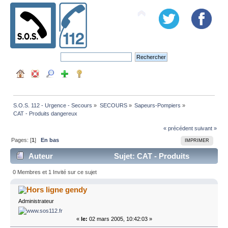
S.O.S. 112 - Urgence - Secours
»
SECOURS
»
Sapeurs-Pompiers
»
CAT - Produits dangereux
« précédent
suivant »
Pages: [
1
]
En bas
IMPRIMER
Auteur
Sujet: CAT - Produits
dangereux (Lu 8972 fois)
0 Membres et 1 Invité sur ce sujet
gendy
Administrateur
«
le:
02 mars 2005, 10:42:03 »