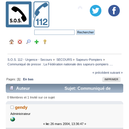
S.O.S. 112 - Urgence - Secours
»
SECOURS
»
Sapeurs-Pompiers
»
Communiqué de presse : La Fédération nationale des sapeurs-pompiers ....
« précédent
suivant »
Pages: [
1
]
En bas
IMPRIMER
Auteur
Sujet: Communiqué de
presse : La Fédération nationale des sapeurs-pompiers
0 Membres et 1 Invité sur ce sujet
.... (Lu 10729 fois)
gendy
Administrateur
«
le:
26 mars 2004, 13:36:47 »