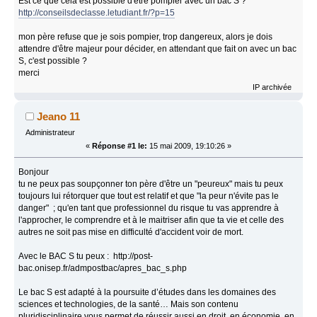
Est ce que cela est possible d'être pompier avec un bac S ?
http://conseilsdeclasse.letudiant.fr/?p=15
mon père refuse que je sois pompier, trop dangereux, alors je dois
attendre d'être majeur pour décider, en attendant que fait on avec un bac
S, c'est possible ?
merci
IP archivée
Jeano 11
Administrateur
«
Réponse #1 le:
15 mai 2009, 19:10:26 »
Bonjour
tu ne peux pas soupçonner ton père d'être un "peureux" mais tu peux
toujours lui rétorquer que tout est relatif et que "la peur n'évite pas le
danger" ; qu'en tant que professionnel du risque tu vas apprendre à
l'approcher, le comprendre et à le maitriser afin que ta vie et celle des
autres ne soit pas mise en difficulté d'accident voir de mort.
Avec le BAC S tu peux : http://post-
bac.onisep.fr/admpostbac/apres_bac_s.php
Le bac S est adapté à la poursuite d’études dans les domaines des
sciences et technologies, de la santé… Mais son contenu
pluridisciplinaire vous permet de réussir aussi en droit, en économie, en