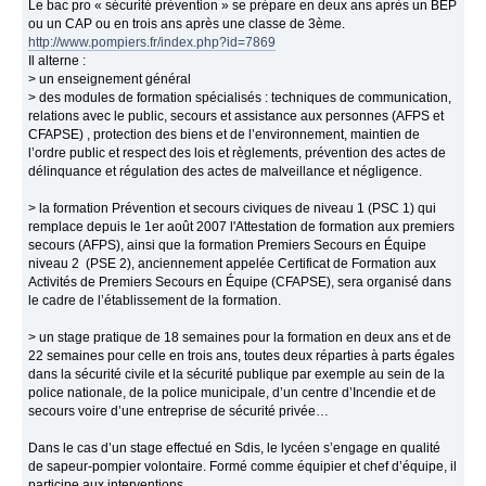
Le bac pro « sécurité prévention » se prépare en deux ans après un BEP
ou un CAP ou en trois ans après une classe de 3ème.
http://www.pompiers.fr/index.php?id=7869
Il alterne :
> un enseignement général
> des modules de formation spécialisés : techniques de communication,
relations avec le public, secours et assistance aux personnes (AFPS et
CFAPSE) , protection des biens et de l’environnement, maintien de
l’ordre public et respect des lois et règlements, prévention des actes de
délinquance et régulation des actes de malveillance et négligence.
> la formation Prévention et secours civiques de niveau 1 (PSC 1) qui
remplace depuis le 1er août 2007 l'Attestation de formation aux premiers
secours (AFPS), ainsi que la formation Premiers Secours en Équipe
niveau 2 (PSE 2), anciennement appelée Certificat de Formation aux
Activités de Premiers Secours en Équipe (CFAPSE), sera organisé dans
le cadre de l’établissement de la formation.
> un stage pratique de 18 semaines pour la formation en deux ans et de
22 semaines pour celle en trois ans, toutes deux réparties à parts égales
dans la sécurité civile et la sécurité publique par exemple au sein de la
police nationale, de la police municipale, d’un centre d’Incendie et de
secours voire d’une entreprise de sécurité privée…
Dans le cas d’un stage effectué en Sdis, le lycéen s’engage en qualité
de sapeur-pompier volontaire. Formé comme équipier et chef d’équipe, il
participe aux interventions.