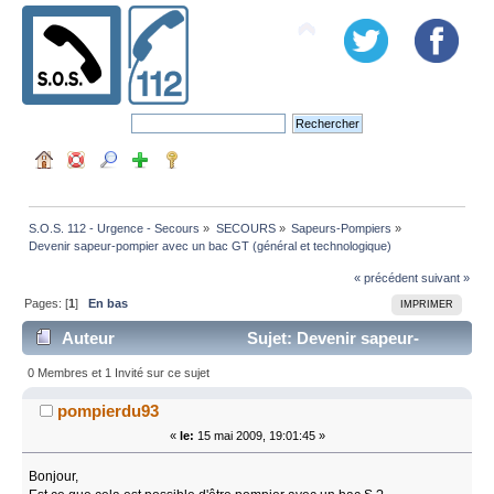
S.O.S. 112 - Urgence - Secours
»
SECOURS
»
Sapeurs-Pompiers
»
Devenir sapeur-pompier avec un bac GT (général et technologique)
« précédent
suivant »
Pages: [
1
]
En bas
IMPRIMER
Auteur
Sujet: Devenir sapeur-
pompier avec un bac GT (général et technologique) (Lu
0 Membres et 1 Invité sur ce sujet
14158 fois)
pompierdu93
«
le:
15 mai 2009, 19:01:45 »
Bonjour,