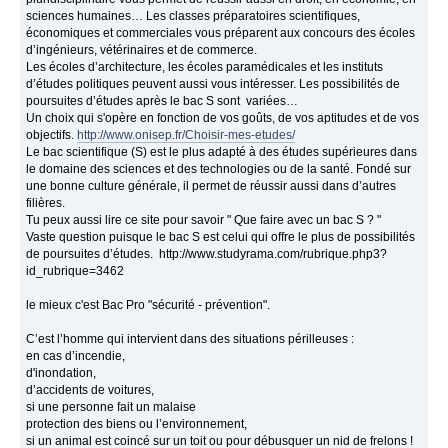
sciences humaines… Les classes préparatoires scientifiques,
économiques et commerciales vous préparent aux concours des écoles
d’ingénieurs, vétérinaires et de commerce.
Les écoles d’architecture, les écoles paramédicales et les instituts
d’études politiques peuvent aussi vous intéresser. Les possibilités de
poursuites d’études après le bac S sont variées…
Un choix qui s'opère en fonction de vos goûts, de vos aptitudes et de vos
objectifs.
http://www.onisep.fr/Choisir-mes-etudes/
Le bac scientifique (S) est le plus adapté à des études supérieures dans
le domaine des sciences et des technologies ou de la santé. Fondé sur
une bonne culture générale, il permet de réussir aussi dans d’autres
filières.
Tu peux aussi lire ce site pour savoir " Que faire avec un bac S ? "
Vaste question puisque le bac S est celui qui offre le plus de possibilités
de poursuites d’études. http://www.studyrama.com/rubrique.php3?
id_rubrique=3462
le mieux c'est Bac Pro "sécurité - prévention".
C’est l’homme qui intervient dans des situations périlleuses :
en cas d’incendie,
d'inondation,
d’accidents de voitures,
si une personne fait un malaise
protection des biens ou l’environnement,
si un animal est coincé sur un toit ou pour débusquer un nid de frelons !