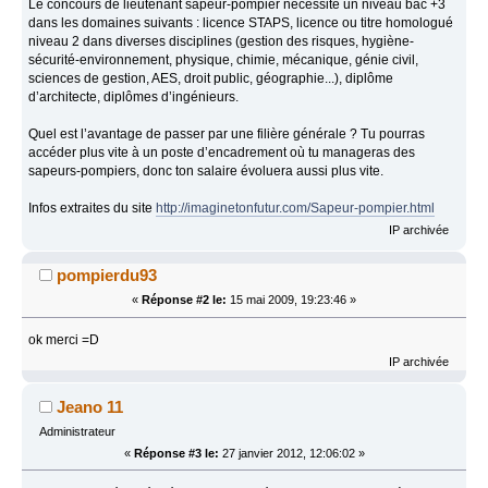
Le concours de lieutenant sapeur-pompier nécessite un niveau bac +3
dans les domaines suivants : licence STAPS, licence ou titre homologué
niveau 2 dans diverses disciplines (gestion des risques, hygiène-
sécurité-environnement, physique, chimie, mécanique, génie civil,
sciences de gestion, AES, droit public, géographie...), diplôme
d’architecte, diplômes d’ingénieurs.
Quel est l’avantage de passer par une filière générale ? Tu pourras
accéder plus vite à un poste d’encadrement où tu manageras des
sapeurs-pompiers, donc ton salaire évoluera aussi plus vite.
Infos extraites du site
http://imaginetonfutur.com/Sapeur-pompier.html
IP archivée
pompierdu93
«
Réponse #2 le:
15 mai 2009, 19:23:46 »
ok merci =D
IP archivée
Jeano 11
Administrateur
«
Réponse #3 le:
27 janvier 2012, 12:06:02 »