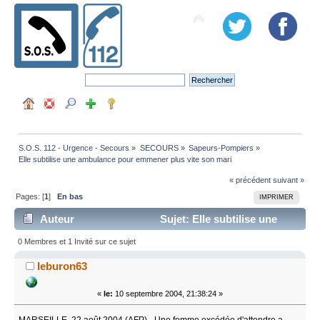
S.O.S. 112 - Urgence - Secours
»
SECOURS
»
Sapeurs-Pompiers
»
Elle subtilise une ambulance pour emmener plus vite son mari
« précédent
suivant »
Pages: [
1
]
En bas
IMPRIMER
Auteur
Sujet: Elle subtilise une
ambulance pour emmener plus vite son mari (Lu 10031
0 Membres et 1 Invité sur ce sujet
fois)
leburon63
«
le:
10 septembre 2004, 21:38:24 »
MARSEILLE, 22 août 2004 (AFP) - Une femme excédée d'attendre a