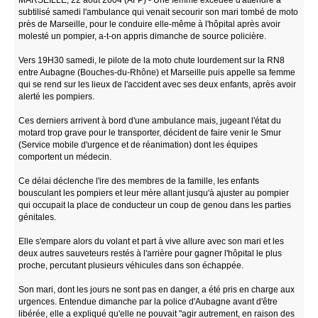
subtilisé samedi l'ambulance qui venait secourir son mari tombé de moto
près de Marseille, pour le conduire elle-même à l'hôpital après avoir
molesté un pompier, a-t-on appris dimanche de source policière.
Vers 19H30 samedi, le pilote de la moto chute lourdement sur la RN8
entre Aubagne (Bouches-du-Rhône) et Marseille puis appelle sa femme
qui se rend sur les lieux de l'accident avec ses deux enfants, après avoir
alerté les pompiers.
Ces derniers arrivent à bord d'une ambulance mais, jugeant l'état du
motard trop grave pour le transporter, décident de faire venir le Smur
(Service mobile d'urgence et de réanimation) dont les équipes
comportent un médecin.
Ce délai déclenche l'ire des membres de la famille, les enfants
bousculant les pompiers et leur mère allant jusqu'à ajuster au pompier
qui occupait la place de conducteur un coup de genou dans les parties
génitales.
Elle s'empare alors du volant et part à vive allure avec son mari et les
deux autres sauveteurs restés à l'arrière pour gagner l'hôpital le plus
proche, percutant plusieurs véhicules dans son échappée.
Son mari, dont les jours ne sont pas en danger, a été pris en charge aux
urgences. Entendue dimanche par la police d'Aubagne avant d'être
libérée, elle a expliqué qu'elle ne pouvait "agir autrement, en raison des