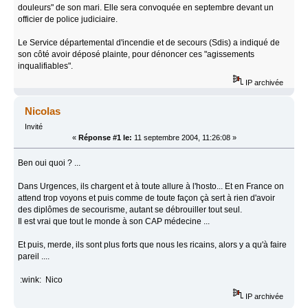
douleurs" de son mari. Elle sera convoquée en septembre devant un
officier de police judiciaire.
Le Service départemental d'incendie et de secours (Sdis) a indiqué de
son côté avoir déposé plainte, pour dénoncer ces "agissements
inqualifiables".
IP archivée
Nicolas
Invité
«
Réponse #1 le:
11 septembre 2004, 11:26:08 »
Ben oui quoi ? ...
Dans Urgences, ils chargent et à toute allure à l'hosto... Et en France on
attend trop voyons et puis comme de toute façon çà sert à rien d'avoir
des diplômes de secourisme, autant se débrouiller tout seul.
Il est vrai que tout le monde à son CAP médecine ...
Et puis, merde, ils sont plus forts que nous les ricains, alors y a qu'à faire
pareil ....
:wink: Nico
IP archivée