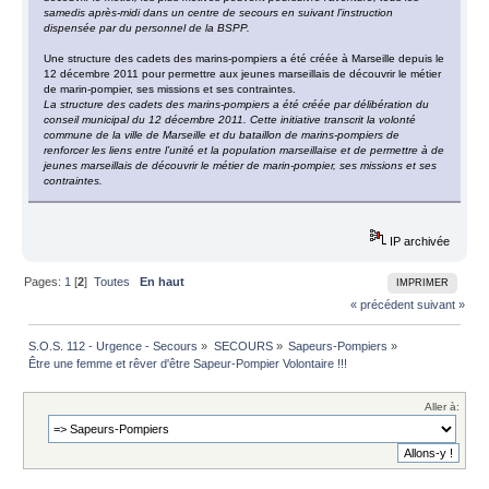
samedis après-midi dans un centre de secours en suivant l’instruction
dispensée par du personnel de la BSPP.
Une structure des cadets des marins-pompiers a été créée à Marseille depuis le
12 décembre 2011 pour permettre aux jeunes marseillais de découvrir le métier
de marin-pompier, ses missions et ses contraintes.
La structure des cadets des marins-pompiers a été créée par délibération du
conseil municipal du 12 décembre 2011. Cette initiative transcrit la volonté
commune de la ville de Marseille et du bataillon de marins-pompiers de
renforcer les liens entre l’unité et la population marseillaise et de permettre à de
jeunes marseillais de découvrir le métier de marin-pompier, ses missions et ses
contraintes.
IP archivée
Pages:
1
[
2
]
Toutes
En haut
IMPRIMER
« précédent
suivant »
S.O.S. 112 - Urgence - Secours
»
SECOURS
»
Sapeurs-Pompiers
»
Être une femme et rêver d'être Sapeur-Pompier Volontaire !!!
Aller à: