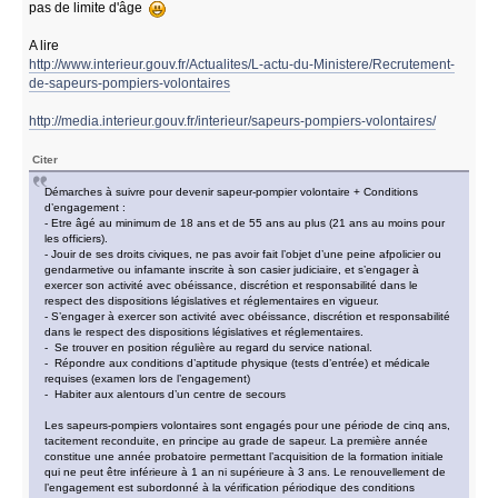
pas de limite d'âge
A lire
http://www.interieur.gouv.fr/Actualites/L-actu-du-Ministere/Recrutement-
de-sapeurs-pompiers-volontaires
http://media.interieur.gouv.fr/interieur/sapeurs-pompiers-volontaires/
Citer
Démarches à suivre pour devenir sapeur-pompier volontaire + Conditions
d’engagement :
- Etre âgé au minimum de 18 ans et de 55 ans au plus (21 ans au moins pour
les officiers).
- Jouir de ses droits civiques, ne pas avoir fait l’objet d’une peine afpolicier ou
gendarmetive ou infamante inscrite à son casier judiciaire, et s’engager à
exercer son activité avec obéissance, discrétion et responsabilité dans le
respect des dispositions législatives et réglementaires en vigueur.
- S’engager à exercer son activité avec obéissance, discrétion et responsabilité
dans le respect des dispositions législatives et réglementaires.
- Se trouver en position régulière au regard du service national.
- Répondre aux conditions d’aptitude physique (tests d’entrée) et médicale
requises (examen lors de l’engagement)
- Habiter aux alentours d’un centre de secours
Les sapeurs-pompiers volontaires sont engagés pour une période de cinq ans,
tacitement reconduite, en principe au grade de sapeur. La première année
constitue une année probatoire permettant l’acquisition de la formation initiale
qui ne peut être inférieure à 1 an ni supérieure à 3 ans. Le renouvellement de
l’engagement est subordonné à la vérification périodique des conditions