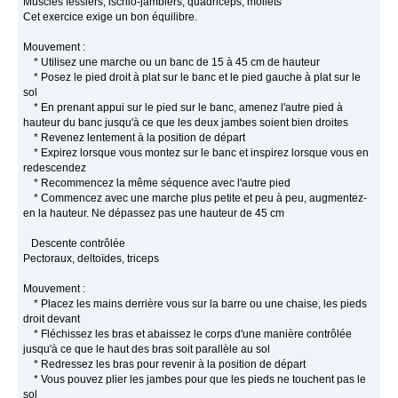
Muscles fessiers, ischio-jambiers, quadriceps, mollets
Cet exercice exige un bon équilibre.
Mouvement :
* Utilisez une marche ou un banc de 15 à 45 cm de hauteur
* Posez le pied droit à plat sur le banc et le pied gauche à plat sur le
sol
* En prenant appui sur le pied sur le banc, amenez l'autre pied à
hauteur du banc jusqu'à ce que les deux jambes soient bien droites
* Revenez lentement à la position de départ
* Expirez lorsque vous montez sur le banc et inspirez lorsque vous en
redescendez
* Recommencez la même séquence avec l'autre pied
* Commencez avec une marche plus petite et peu à peu, augmentez-
en la hauteur. Ne dépassez pas une hauteur de 45 cm
Descente contrôlée
Pectoraux, deltoïdes, triceps
Mouvement :
* Placez les mains derrière vous sur la barre ou une chaise, les pieds
droit devant
* Fléchissez les bras et abaissez le corps d'une manière contrôlée
jusqu'à ce que le haut des bras soit parallèle au sol
* Redressez les bras pour revenir à la position de départ
* Vous pouvez plier les jambes pour que les pieds ne touchent pas le
sol