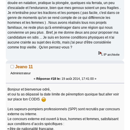
douée en natation, pratique la plongée, quelques via ferrata, un peu
d'escalade et l'endurance, bien que mes genoux soient un peu fragiles .
Je m'entraîne pour les tractions et les pompes ( pas facile, c'est dans ce
genre de moments qu'on se rend compte de ce qui différencie les
hommes et les femmes ) . Nous avons réalisés tous nos projets
familiaux, ne reste plus qu'à emménager dans une région qui nous
convienne un peu plus . Bref, je me donne deux ans pour proposer ma
candidature en sdis ... Je suis en bonne conditions physiques et n'ai
aucune crainte au sujet des écrits, mais j'ai peur d'être considérée
comme trop vieille . Qu'en pensez-vous ?
IP archivée
Jeano 11
Administrateur
«
Réponse #18 le:
19 août 2014, 17:41:00 »
Bonjour et bienvenue odré,
et oui tu as dépassé la date limite de péremption quoique faut aller voir
sur place ton CODIS
Les sapeurs-pompiers professionnels (SPP) sont recrutés par concours
externe ou interne.
Le concours externe est ouvert à tous, hommes et femmes, satisfaisant
aux conditions d’accès spécifiques :
• être de nationalité française,