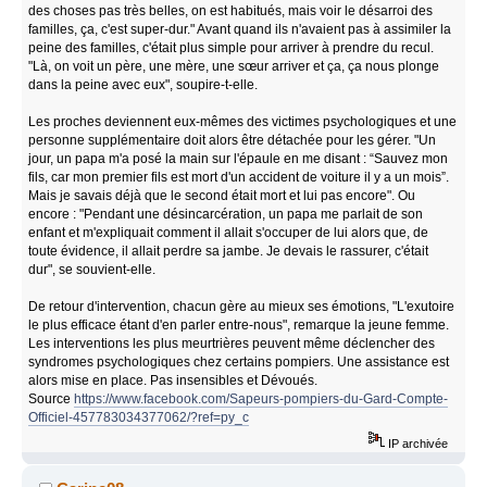
des choses pas très belles, on est habitués, mais voir le désarroi des
familles, ça, c'est super-dur." Avant quand ils n'avaient pas à assimiler la
peine des familles, c'était plus simple pour arriver à prendre du recul.
"Là, on voit un père, une mère, une sœur arriver et ça, ça nous plonge
dans la peine avec eux", soupire-t-elle.
Les proches deviennent eux-mêmes des victimes psychologiques et une
personne supplémentaire doit alors être détachée pour les gérer. "Un
jour, un papa m'a posé la main sur l'épaule en me disant : “Sauvez mon
fils, car mon premier fils est mort d'un accident de voiture il y a un mois”.
Mais je savais déjà que le second était mort et lui pas encore". Ou
encore : "Pendant une désincarcération, un papa me parlait de son
enfant et m'expliquait comment il allait s'occuper de lui alors que, de
toute évidence, il allait perdre sa jambe. Je devais le rassurer, c'était
dur", se souvient-elle.
De retour d'intervention, chacun gère au mieux ses émotions, "L'exutoire
le plus efficace étant d'en parler entre-nous", remarque la jeune femme.
Les interventions les plus meurtrières peuvent même déclencher des
syndromes psychologiques chez certains pompiers. Une assistance est
alors mise en place. Pas insensibles et Dévoués.
Source
https://www.facebook.com/Sapeurs-pompiers-du-Gard-Compte-
Officiel-457783034377062/?ref=py_c
IP archivée