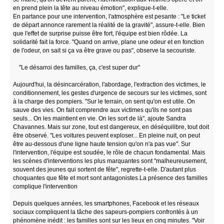
en prend plein la tête au niveau émotion", explique-t-elle.
En partance pour une intervention, l'atmosphère est pesante : "Le ticket
de départ annonce rarement la réalité de la gravité", assure-t-elle. Bien
que l'effet de surprise puisse être fort, l'équipe est bien rôdée. La
solidarité fait la force. "Quand on arrive, plane une odeur et en fonction
de l'odeur, on sait si ça va être grave ou pas", observe la secouriste.
"Le désarroi des familles, ça, c'est super dur"
Aujourd'hui, la désincarcération, l'abordage, l'extraction des victimes, le
conditionnement, les gestes d'urgence de secours sur les victimes, sont
à la charge des pompiers. "Sur le terrain, on sent qu'on est utile. On
sauve des vies. On fait comprendre aux victimes qu'ils ne sont pas
seuls... On les maintient en vie. On les sort de là", ajoute Sandra
Chavannes. Mais sur zone, tout est dangereux, en déséquilibre, tout doit
être observé. "Les voitures peuvent exploser... En pleine nuit, on peut
être au-dessous d'une ligne haute tension qu'on n'a pas vue". Sur
l'intervention, l'équipe est soudée, le rôle de chacun fondamental. Mais
les scènes d'interventions les plus marquantes sont "malheureusement,
souvent des jeunes qui sortent de fête", regrette-t-elle. D'autant plus
choquantes que fête et mort sont antagonistes.La présence des familles
complique l'intervention
Depuis quelques années, les smartphones, Facebook et les réseaux
sociaux compliquent la tâche des sapeurs-pompiers confrontés à un
phénomène inédit : les familles sont sur les lieux en cinq minutes. "Voir