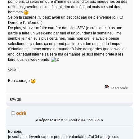
pompiers, tu seras entouré d'hommes, attend toi aux moqueries ou des
railleries graveleuses qui fusent, rien de méchant mais ce sont des
hommes
Selon ta caserne, tu peux avoir un petit cadeau de bienvenue lol ( Cf
Derrière l'uniforme..)
De plus, si tu veux faire carrière dans les SPV, je crois que tu as une
garde a faire un week-end par moi et un jour dans la semaine, il me
semble je n'en suis plus certaines, mais mon oreille avait je pense
sélectionner ça donc ça ne prend pas trop sur ton emploi du temps
d'étudiante, tu peux mème demander à faire des gardes que le week-
end, car étant interne sa sera ma demande, je suis même prête a les
faire tous les week-ends
Voila !
Bon courage
IP archivée
SPV 36
odrè
«
Réponse #17 le:
19 août 2014, 15:18:29 »
Bonjour,
je souhaite devenir sapeur pompier volontaire . J'ai 34 ans, je suis