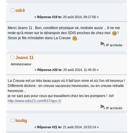
odrè
«
Réponse #19 le:
20 août 2014, 09:17:06 »
Merci Jeano 11 . Bon, condition physique ok, motivée aussi ... Il ne me
reste qu'à miser sur le désespoir des SDIS proches de chez moi
!
Sinon je file m'installer dans La Creuse
.
IP archivée
Jeano 11
Administrateur
«
Réponse #20 le:
20 août 2014, 11:45:30 »
La Creuse est un très beau pays où il fait bon vivre et où l'on vit heureux !
Différents dictons : en creuse vacances heureuses, ou en creuse retraite
heureuse...
je ne sais pas pour ceux qui travaillent chez les les pompiers ! lol!
http://www.sdis23.com/637/spv-2/
IP archivée
loulig
«
Réponse #21 le:
21 août 2014, 10:53:14 »