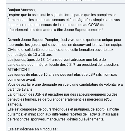
Bonjour Vanessa,
j'espère que tu as lu tout le sujet du forum parce que les pompiers se
forment dans les centres de secours et à ton âge c'est simple car tu vas
toquer au centre de secours de ta commune ou au CODIS du
département et tu demandes à être Jeune Sapeur-pompier !
Devenir Jeune Sapeur-Pompier, c’est vivre une expérience unique pour
apprendre les gestes qui sauvent tout en découvrant le travail en équipe.
Civisme et solidarité seront au cœur de cette formation ouverte aux
jeunes âgés de 13 à 18 ans.
Les jeunes, âgés de 13- 14 ans doivent adresser une lettre de
candidature pour intégrer l'école des J.S.P. au président de la section.
ATTENTION !!
Les jeunes de plus de 16 ans ne peuvent plus être JSP s'ils n'ont pas
commencé avant.
Vous devez faire une demande en vue d'une candidature de volontaire à
partir de 18 ans.
La formation des JSP est encadrée par des sapeurs-pompiers ou des
bénévoles formés, se déroulent généralement les mercredis et/ou
samedis.
Elle est composée de cours théoriques et pratiques, de sport (la moitié
du temps) et d’initiation aux différentes facettes de l’activité, mais aussi
de rencontres sportives, manœuvres, défilés ou événements.
Elle est déclinée en 4 modules :