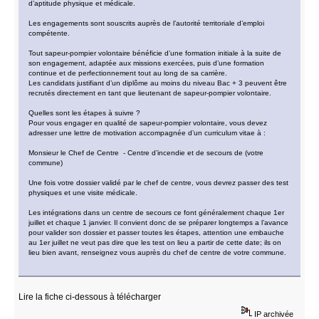
d’aptitude physique et médicale.
Les engagements sont souscrits auprès de l’autorité territoriale d’emploi
compétente.
Tout sapeur-pompier volontaire bénéficie d’une formation initiale à la suite de
son engagement, adaptée aux missions exercées, puis d’une formation
continue et de perfectionnement tout au long de sa carrière.
Les candidats justifiant d’un diplôme au moins du niveau Bac + 3 peuvent être
recrutés directement en tant que lieutenant de sapeur-pompier volontaire.
Quelles sont les étapes à suivre ?
Pour vous engager en qualité de sapeur-pompier volontaire, vous devez
adresser une lettre de motivation accompagnée d’un curriculum vitae à :
Monsieur le Chef de Centre - Centre d’incendie et de secours de (votre
commune)
Une fois votre dossier validé par le chef de centre, vous devrez passer des test
physiques et une visite médicale.
Les intégrations dans un centre de secours ce font généralement chaque 1er
juillet et chaque 1 janvier. Il convient donc de se préparer longtemps a l’avance
pour valider son dossier et passer toutes les étapes, attention une embauche
au 1er juillet ne veut pas dire que les test on lieu a partir de cette date; ils on
lieu bien avant, renseignez vous auprès du chef de centre de votre commune.
Lire la fiche ci-dessous à télécharger
IP archivée