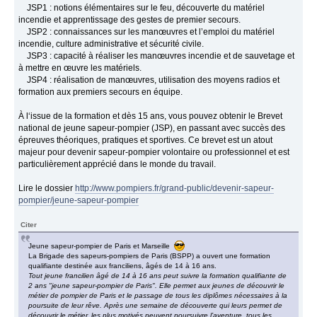
JSP1 : notions élémentaires sur le feu, découverte du matériel
incendie et apprentissage des gestes de premier secours.
JSP2 : connaissances sur les manœuvres et l’emploi du matériel
incendie, culture administrative et sécurité civile.
JSP3 : capacité à réaliser les manœuvres incendie et de sauvetage et
à mettre en œuvre les matériels.
JSP4 : réalisation de manœuvres, utilisation des moyens radios et
formation aux premiers secours en équipe.
À l‘issue de la formation et dès 15 ans, vous pouvez obtenir le Brevet
national de jeune sapeur-pompier (JSP), en passant avec succès des
épreuves théoriques, pratiques et sportives. Ce brevet est un atout
majeur pour devenir sapeur-pompier volontaire ou professionnel et est
particulièrement apprécié dans le monde du travail.
Lire le dossier
http://www.pompiers.fr/grand-public/devenir-sapeur-
pompier/jeune-sapeur-pompier
Citer
Jeune sapeur-pompier de Paris et Marseille
La Brigade des sapeurs-pompiers de Paris (BSPP) a ouvert une formation
qualifiante destinée aux franciliens, âgés de 14 à 16 ans.
Tout jeune francilien âgé de 14 à 16 ans peut suivre la formation qualifiante de
2 ans "jeune sapeur-pompier de Paris". Elle permet aux jeunes de découvrir le
métier de pompier de Paris et le passage de tous les diplômes nécessaires à la
poursuite de leur rêve. Après une semaine de découverte qui leurs permet de
découvrir le métier, les plus motivés peuvent poursuivre l’aventure, tous les