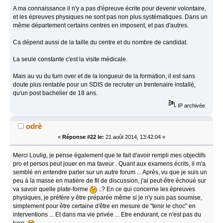
A ma connaissance il n'y a pas d'épreuve écrite pour devenir volontaire,
et les épreuves physiques ne sont pas non plus systématiques. Dans un
même département certains centres en imposent, et pas d'autres.
Ca dépend aussi de la taille du centre et du nombre de candidat.
La seule constante c'est la visite médicale.
Mais au vu du turn over et de la longueur de la formation, il est sans
doute plus rentable pour un SDIS de recruter un trentenaire installé,
qu'un post bachelier de 18 ans.
IP archivée
odrè
«
Réponse #22 le:
21 août 2014, 13:42:04 »
Merci Loulig, je pense également que le fait d'avoir rempli mes objectifs
pro et persos peut jouer en ma faveur . Quant aux examens écrits, il m'a
semblé en entendre parler sur un autre forum ... Après, vu que je suis un
peu à la masse en matière de fil de discussion, j'ai peut-être échoué sur
va savoir quelle plate-forme
..? En ce qui concerne les épreuves
physiques, je préfère y être préparée même si je n'y suis pas soumise,
simplement pour être certaine d'être en mesure de "tenir le choc" en
interventions ... Et dans ma vie privée ... Etre endurant, ce n'est pas du