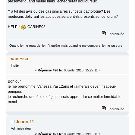
présenter quand même mais l'échec serait douloureux.
Y a t-il des avis ou des cas similaires sur cette pathologie? Des
médecins délivrant les aptitudes seraient-ils présents sur ce forum?
HELP!!!
CARINE08
IP archivée
Quand je me regarde, je m'inquiète mais quand je me compare, je me rassure
vanessa
Invité
«
Réponse #26 le:
03 juillet 2016, 15:27:11 »
Bonjour
je me prénomme Vanessa, j'ai 12ans et j'aimerais devenir sapeur-
pompier.
je recherche une école où je pourrais apprendre ce métier formidable,
merci
IP archivée
Jeano 11
Administrateur
«
Réponse #27 le:
03 juillet 2016, 19:13:11 »