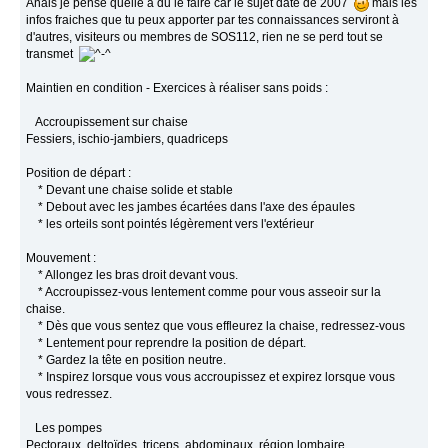
Anais je pense quelle a du le faire car le sujet date de 2007
mais les
infos fraiches que tu peux apporter par tes connaissances serviront à
d'autres, visiteurs ou membres de SOS112, rien ne se perd tout se
transmet
Maintien en condition - Exercices à réaliser sans poids :
Accroupissement sur chaise
Fessiers, ischio-jambiers, quadriceps
Position de départ :
* Devant une chaise solide et stable
* Debout avec les jambes écartées dans l'axe des épaules
* les orteils sont pointés légèrement vers l'extérieur
Mouvement :
* Allongez les bras droit devant vous.
* Accroupissez-vous lentement comme pour vous asseoir sur la
chaise.
* Dès que vous sentez que vous effleurez la chaise, redressez-vous
* Lentement pour reprendre la position de départ.
* Gardez la tête en position neutre.
* Inspirez lorsque vous vous accroupissez et expirez lorsque vous
vous redressez.
Les pompes
Pectoraux, deltoïdes, triceps, abdominaux, région lombaire