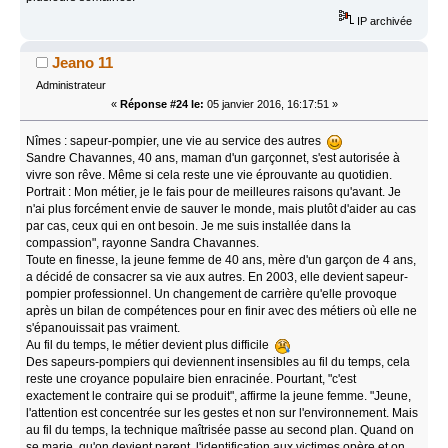
IP archivée
Jeano 11
Administrateur
«
Réponse #24 le:
05 janvier 2016, 16:17:51 »
Nîmes : sapeur-pompier, une vie au service des autres
Sandre Chavannes, 40 ans, maman d'un garçonnet, s'est autorisée à
vivre son rêve. Même si cela reste une vie éprouvante au quotidien.
Portrait : Mon métier, je le fais pour de meilleures raisons qu'avant. Je
n'ai plus forcément envie de sauver le monde, mais plutôt d'aider au cas
par cas, ceux qui en ont besoin. Je me suis installée dans la
compassion", rayonne Sandra Chavannes.
Toute en finesse, la jeune femme de 40 ans, mère d'un garçon de 4 ans,
a décidé de consacrer sa vie aux autres. En 2003, elle devient sapeur-
pompier professionnel. Un changement de carrière qu'elle provoque
après un bilan de compétences pour en finir avec des métiers où elle ne
s'épanouissait pas vraiment.
Au fil du temps, le métier devient plus difficile
Des sapeurs-pompiers qui deviennent insensibles au fil du temps, cela
reste une croyance populaire bien enracinée. Pourtant, "c'est
exactement le contraire qui se produit", affirme la jeune femme. "Jeune,
l'attention est concentrée sur les gestes et non sur l'environnement. Mais
au fil du temps, la technique maîtrisée passe au second plan. Quand on
se marie, qu'on devient parent, l'identification aux victimes opère et on