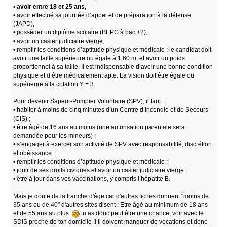
• avoir entre 18 et 25 ans,
• avoir effectué sa journée d’appel et de préparation à la défense
(JAPD),
• posséder un diplôme scolaire (BEPC à bac +2),
• avoir un casier judiciaire vierge,
• remplir les conditions d’aptitude physique et médicale : le candidat doit
avoir une taille supérieure ou égale à 1,60 m, et avoir un poids
proportionnel à sa taille. Il est indispensable d’avoir une bonne condition
physique et d’être médicalement apte. La vision doit être égale ou
supérieure à la cotation Y = 3.
Pour devenir Sapeur-Pompier Volontaire (SPV), il faut :
• habiter à moins de cinq minutes d’un Centre d’Incendie et de Secours
(CIS) ;
• être âgé de 16 ans au moins (une autorisation parentale sera
demandée pour les mineurs) ;
• s’engager à exercer son activité de SPV avec responsabilité, discrétion
et obéissance ;
• remplir les conditions d’aptitude physique et médicale ;
• jouir de ses droits civiques et avoir un casier judiciaire vierge ;
• être à jour dans vos vaccinations, y compris l’hépatite B.
Mais je doute de la tranche d'âge car d'autres fiches donnent "moins de
35 ans ou de 40" d'autres sites disent : Etre âgé au minimum de 18 ans
et de 55 ans au plus
tu as donc peut être une chance, voir avec le
SDIS proche de ton domicile !! Il doivent manquer de vocations et donc