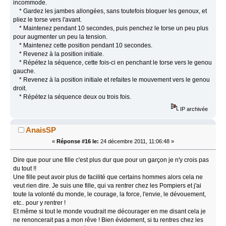
incommode.
* Gardez les jambes allongées, sans toutefois bloquer les genoux, et
pliez le torse vers l'avant.
* Maintenez pendant 10 secondes, puis penchez le torse un peu plus
pour augmenter un peu la tension.
* Maintenez cette position pendant 10 secondes.
* Revenez à la position initiale.
* Répétez la séquence, cette fois-ci en penchant le torse vers le genou
gauche.
* Revenez à la position initiale et refaites le mouvement vers le genou
droit.
* Répétez la séquence deux ou trois fois.
IP archivée
AnaisSP
«
Réponse #16 le:
24 décembre 2011, 11:06:48 »
Dire que pour une fille c'est plus dur que pour un garçon je n'y crois pas
du tout !!
Une fille peut avoir plus de facilité que certains hommes alors cela ne
veut rien dire. Je suis une fille, qui va rentrer chez les Pompiers et j'ai
toute la volonté du monde, le courage, la force, l'envie, le dévouement,
etc.. pour y rentrer !
Et même si tout le monde voudrait me décourager en me disant cela je
ne renoncerait pas a mon rêve ! Bien évidement, si tu rentres chez les