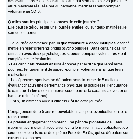
des évaluations est satisfaisant, le candidat sera alors convoqué à une
visite médicale réalisée par du personnel médical sapeur-pompier
volontaire au SDIS.
Quelles sont les principales phases de cette journée ?
Elle peut se dérouler sur une journée entière, ou sur deux matinées, le
samedi en général.
- La journée commence par
un questionnaire à choix multiples
visant à
mettre en relief différents profils psychologiques. Dans certains cas, un
entretien avec deux psychologues sapeurs-pompiers volontaires vient
compléter cette évaluation.
- Les candidats doivent ensuite énoncer par écrit ce que représente
pour eux l'engagement de sapeur-pompier volontaire ainsi que leurs
motivations.
- Les épreuves sportives se déroulent sous la forme de 5 ateliers
évaluant chacun une performance physique: la souplesse, l’endurance,
le gainage, la force des membres supérieurs et la capacité à évoluer en
hauteur (min. 4 mètres).
- Enfin, un entretien avec 3 officiers clôture cette journée.
L'engagement dure 5 ans renouvelable, mais peut éventuellement être
rompu avant.
Le premier engagement comprend une période probatoire de 3 ans
maximun, permettant l’acquisition de la formation initiale obligatoire, de
cours de secourisme et du diplôme Feux de Forêts, qui se déroulent sur
plusieurs semaines.