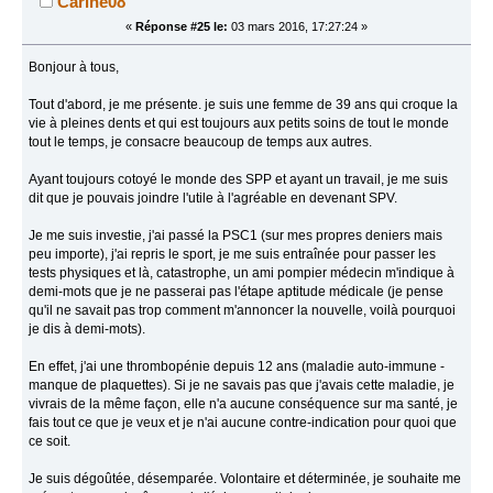
Carine08
«
Réponse #25 le:
03 mars 2016, 17:27:24 »
Bonjour à tous,
Tout d'abord, je me présente. je suis une femme de 39 ans qui croque la
vie à pleines dents et qui est toujours aux petits soins de tout le monde
tout le temps, je consacre beaucoup de temps aux autres.
Ayant toujours cotoyé le monde des SPP et ayant un travail, je me suis
dit que je pouvais joindre l'utile à l'agréable en devenant SPV.
Je me suis investie, j'ai passé la PSC1 (sur mes propres deniers mais
peu importe), j'ai repris le sport, je me suis entraînée pour passer les
tests physiques et là, catastrophe, un ami pompier médecin m'indique à
demi-mots que je ne passerai pas l'étape aptitude médicale (je pense
qu'il ne savait pas trop comment m'annoncer la nouvelle, voilà pourquoi
je dis à demi-mots).
En effet, j'ai une thrombopénie depuis 12 ans (maladie auto-immune -
manque de plaquettes). Si je ne savais pas que j'avais cette maladie, je
vivrais de la même façon, elle n'a aucune conséquence sur ma santé, je
fais tout ce que je veux et je n'ai aucune contre-indication pour quoi que
ce soit.
Je suis dégoûtée, désemparée. Volontaire et déterminée, je souhaite me