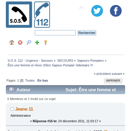
S.O.S. 112 - Urgence - Secours
»
SECOURS
»
Sapeurs-Pompiers
»
Être une femme et rêver d'être Sapeur-Pompier Volontaire !!!
« précédent
suivant »
Pages:
1
[
2
]
Toutes
En bas
IMPRIMER
Auteur
Sujet: Être une femme et
rêver d'être Sapeur-Pompier Volontaire !!! (Lu 66402
0 Membres et 1 Invité sur ce sujet
fois)
Jeano 11
Administrateur
«
Réponse #15 le:
24 décembre 2011, 11:03:17 »