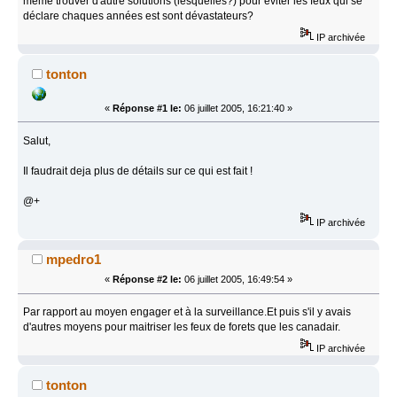
meme trouver d'autre solutions (lesquelles?) pour éviter les feux qui se
déclare chaques années est sont dévastateurs?
IP archivée
tonton
«
Réponse #1 le:
06 juillet 2005, 16:21:40 »
Salut,
Il faudrait deja plus de détails sur ce qui est fait !
@+
IP archivée
mpedro1
«
Réponse #2 le:
06 juillet 2005, 16:49:54 »
Par rapport au moyen engager et à la surveillance.Et puis s'il y avais
d'autres moyens pour maitriser les feux de forets que les canadair.
IP archivée
tonton