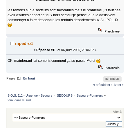
les renforts sur le secteurs sont favorables.mais le probleme ,ils faut pas
avoir d'autres depart de feux hors secteur.je pense que le ddsis vont
commençer a faire descendre les renforts departementaux.A+ POLUX
IP archivée
mpedro1
«
Réponse #11 le:
06 juillet 2005, 20:06:02 »
OK, maintenant j'ai compris comment ça se passe.Merci
IP archivée
Pages: [
1
]
En haut
IMPRIMER
« précédent
suivant »
S.O.S. 112 - Urgence - Secours
»
SECOURS
»
Sapeurs-Pompiers
»
feux dans le sud
Aller à: