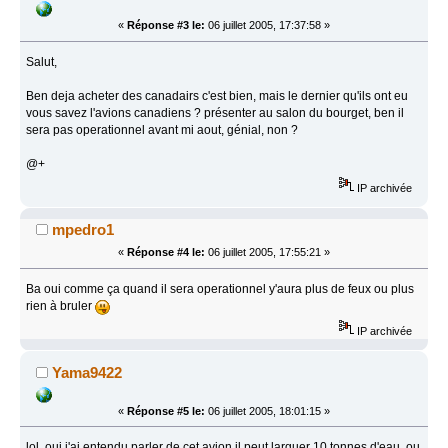
«
Réponse #3 le:
06 juillet 2005, 17:37:58 »
Salut,
Ben deja acheter des canadairs c'est bien, mais le dernier qu'ils ont eu
vous savez l'avions canadiens ? présenter au salon du bourget, ben il
sera pas operationnel avant mi aout, génial, non ?
@+
IP archivée
mpedro1
«
Réponse #4 le:
06 juillet 2005, 17:55:21 »
Ba oui comme ça quand il sera operationnel y'aura plus de feux ou plus
rien à bruler
IP archivée
Yama9422
«
Réponse #5 le:
06 juillet 2005, 18:01:15 »
lol, oui j'ai entendu parler de cet avion il peut larguer 10 tonnes d'eau, ou