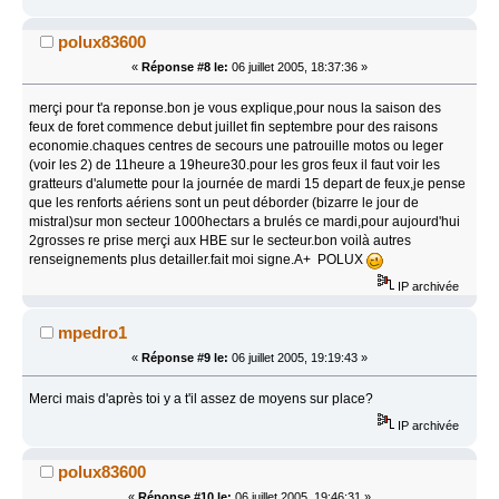
polux83600
«
Réponse #8 le:
06 juillet 2005, 18:37:36 »
merçi pour t'a reponse.bon je vous explique,pour nous la saison des
feux de foret commence debut juillet fin septembre pour des raisons
economie.chaques centres de secours une patrouille motos ou leger
(voir les 2) de 11heure a 19heure30.pour les gros feux il faut voir les
gratteurs d'alumette pour la journée de mardi 15 depart de feux,je pense
que les renforts aériens sont un peut déborder (bizarre le jour de
mistral)sur mon secteur 1000hectars a brulés ce mardi,pour aujourd'hui
2grosses re prise merçi aux HBE sur le secteur.bon voilà autres
renseignements plus detailler.fait moi signe.A+ POLUX
IP archivée
mpedro1
«
Réponse #9 le:
06 juillet 2005, 19:19:43 »
Merci mais d'après toi y a t'il assez de moyens sur place?
IP archivée
polux83600
«
Réponse #10 le:
06 juillet 2005, 19:46:31 »