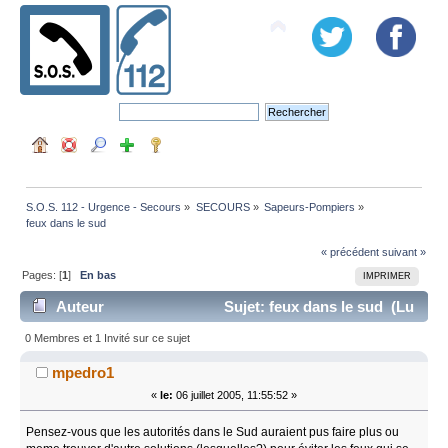
S.O.S. 112 - Urgence - Secours
»
SECOURS
»
Sapeurs-Pompiers
»
feux dans le sud
« précédent
suivant »
Pages: [
1
]
En bas
IMPRIMER
Auteur
Sujet: feux dans le sud (Lu
13244 fois)
0 Membres et 1 Invité sur ce sujet
mpedro1
«
le:
06 juillet 2005, 11:55:52 »
Pensez-vous que les autorités dans le Sud auraient pus faire plus ou