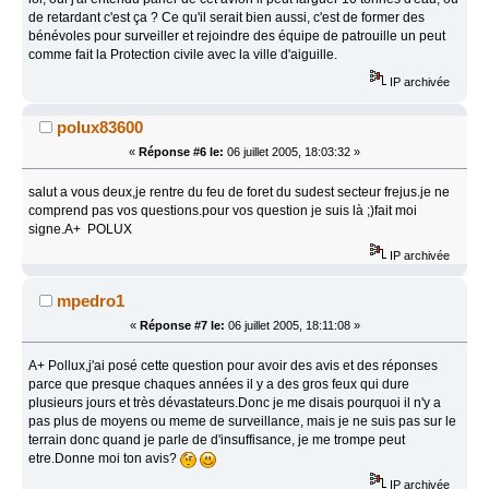
de retardant c'est ça ? Ce qu'il serait bien aussi, c'est de former des
bénévoles pour surveiller et rejoindre des équipe de patrouille un peut
comme fait la Protection civile avec la ville d'aiguille.
IP archivée
polux83600
«
Réponse #6 le:
06 juillet 2005, 18:03:32 »
salut a vous deux,je rentre du feu de foret du sudest secteur frejus.je ne
comprend pas vos questions.pour vos question je suis là ;)fait moi
signe.A+ POLUX
IP archivée
mpedro1
«
Réponse #7 le:
06 juillet 2005, 18:11:08 »
A+ Pollux,j'ai posé cette question pour avoir des avis et des réponses
parce que presque chaques années il y a des gros feux qui dure
plusieurs jours et très dévastateurs.Donc je me disais pourquoi il n'y a
pas plus de moyens ou meme de surveillance, mais je ne suis pas sur le
terrain donc quand je parle de d'insuffisance, je me trompe peut
etre.Donne moi ton avis?
IP archivée