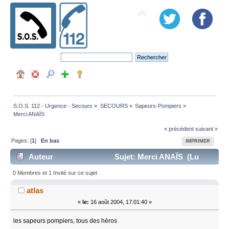
S.O.S. 112 - Urgence - Secours
»
SECOURS
»
Sapeurs-Pompiers
»
Merci ANAÏS
« précédent
suivant »
Pages: [
1
]
En bas
IMPRIMER
Auteur
Sujet: Merci ANAÏS (Lu
11731 fois)
0 Membres et 1 Invité sur ce sujet
atlas
«
le:
16 août 2004, 17:01:40 »
les sapeurs pompiers, tous des héros