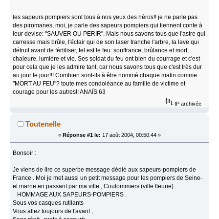
les sapeurs pompiers sont tous à nos yeux des héros!! je ne parle pas
des piromanes, moi, je parle des sapeurs pompiers qui tiennent conte à
leur devise: "SAUVER OU PERIR". Mais nous savons tous que l'astre qui
carresse mais brûle, l'éclair qui de son laser tranche l'arbre, la lave qui
détruit avant de fértiliser, tel est le feu: souffrance, brûlance et mort,
chaleure, lumière et vie. Ses soldat du feu ont bien du courrage et c'est
pour cela que je les admire tant, car nous savons tous que c'est très dur
au jour le jour!!! Combien sont-ils à être nommé chaque matin comme
"MORT AU FEU"? toute mes condoléance au famille de victime et
courage pour les autres!! ANAÏS 63
IP archivée
Toutenelle
«
Réponse #1 le:
17 août 2004, 00:50:44 »
Bonsoir :
Je viens de lire ce superbe message dédié aux sapeurs-pompiers de
France . Moi je met aussi un petit message pour les pompiers de Seine-
et marne en passant par ma ville , Coulommiers (ville fleurie) :
HOMMAGE AUX SAPEURS-POMPIERS .
Sous vos casques rutilants
Vous allez toujours de l'avant ,