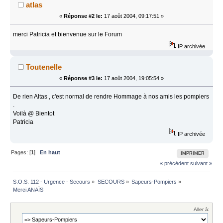
atlas
«
Réponse #2 le:
17 août 2004, 09:17:51 »
merci Patricia et bienvenue sur le Forum
IP archivée
Toutenelle
«
Réponse #3 le:
17 août 2004, 19:05:54 »
De rien Altas , c'est normal de rendre Hommage à nos amis les pompiers
.
Voilà @ Bientot
Patricia
IP archivée
Pages: [
1
]
En haut
IMPRIMER
« précédent
suivant »
S.O.S. 112 - Urgence - Secours
»
SECOURS
»
Sapeurs-Pompiers
»
Merci ANAÏS
Aller à: