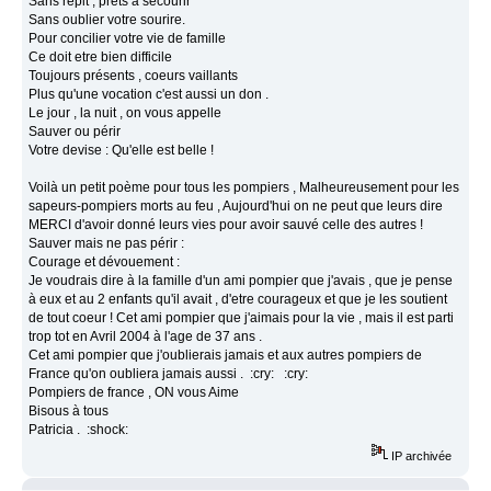
Sans répit , prets à secourir
Sans oublier votre sourire.
Pour concilier votre vie de famille
Ce doit etre bien difficile
Toujours présents , coeurs vaillants
Plus qu'une vocation c'est aussi un don .
Le jour , la nuit , on vous appelle
Sauver ou périr
Votre devise : Qu'elle est belle !
Voilà un petit poème pour tous les pompiers , Malheureusement pour les
sapeurs-pompiers morts au feu , Aujourd'hui on ne peut que leurs dire
MERCI d'avoir donné leurs vies pour avoir sauvé celle des autres !
Sauver mais ne pas périr :
Courage et dévouement :
Je voudrais dire à la famille d'un ami pompier que j'avais , que je pense
à eux et au 2 enfants qu'il avait , d'etre courageux et que je les soutient
de tout coeur ! Cet ami pompier que j'aimais pour la vie , mais il est parti
trop tot en Avril 2004 à l'age de 37 ans .
Cet ami pompier que j'oublierais jamais et aux autres pompiers de
France qu'on oubliera jamais aussi . :cry: :cry:
Pompiers de france , ON vous Aime
Bisous à tous
Patricia . :shock:
IP archivée