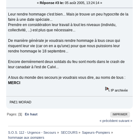
«
Réponse #3 le:
05 août 2005, 13:24:14 »
Leur rendre hommage c'est bien... Mais je trouve un peu hypocrite de la
faire à une date spéciale...
Prendre en considération leur travail à tout les niveaux (individu,
collectivité, ...) est plus que nécessaire...
De manière générale je voudrais rendre hommage à tous ceux qui
risquent leur vie (car on en a qu'une) pour que nous puissions leur
rendre hommage le 18 septembre...
Encore dernièrement deux soldats du feu sont morts dans le crash de
leur canadair à l'est de Calvi...
A tous du monde des secours je voudrais vous dire, au noms de tous :
MERCI
IP archivée
PAE1 MORAD
Pages: [
1
]
En haut
IMPRIMER
« précédent
suivant »
S.O.S. 112 - Urgence - Secours
»
SECOURS
»
Sapeurs-Pompiers
»
hommage aux pompiers