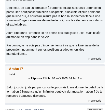
L'infirmier, de part sa formation à l'urgence et aux secours d'urgence en
particulier, peut passer un bilan plus précis, plus ciblé et plus pertinent
que le kiné qui, à nouveau, n'aura pas le bon raisonnement face à une
situation d'urgence en vue de mettre le doigt sur les éléments importants
et exploitables.
Alors kiné dans l'urgence, je ne pense pas que ça soit utile, mais plutôt
du monde en trop dans le VSAV.
Par contre, je ne vois pas d’inconvénients à ce que le kiné fasse de la
prévention, notamment sur les positions à adopter lors des
manutentions...
IP archivée
Ambu17
Invité
«
Réponse #14 le:
05 août 2005, 14:14:12 »
Salut jocodis, juste par pur curiosité, pourrais tu me donner le détail de la
formation à l'urgence qu'un infirmier peut voir durant sa formation ? Je te
remercie beaucoup d'avance.
IP archivée
Pages: [
1
]
2
3
Toutes
En haut