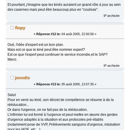
Et pourtant, j'imagine que les kinés auraient un grand rôle à jour au sein
des casernes mais peut être beaucoup plus en "coulisse".
IP archivée
flopy
«
Réponse #12 le:
04 août 2005, 22:50:56 »
Oué, l'idée d'expert est un bon plan.
Mais est ce que le kiné peut être nommer expert?
Est ce que l'expert peut continuer le service incendie,et le SAP?
Merci.
IP archivée
jocodis
«
Réponse #13 le:
05 août 2005, 13:57:35 »
Salut
Pour en venir au kiné, son décret de compétence se résume à de la
rééducation...
Or dans l'urgence, on ne fait pas de la rééducation.
L'infirmier lui est formé à l'urgence et peut mettre en œuvre des gestes
d'urgence adaptés à la situation et aux protocoles pré-établis
(notamment pose de VVP, Prélèvements sanguins d'urgence, intubation
pour les IADE, etc....)