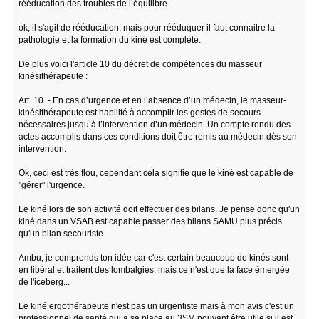
rééducation des troubles de l’équilibre
ok, il s'agit de rééducation, mais pour rééduquer il faut connaitre la
pathologie et la formation du kiné est complète.
De plus voici l'article 10 du décret de compétences du masseur
kinésithérapeute :
Art. 10. - En cas d’urgence et en l’absence d’un médecin, le masseur-
kinésithérapeute est habilité à accomplir les gestes de secours
nécessaires jusqu’à l’intervention d’un médecin. Un compte rendu des
actes accomplis dans ces conditions doit être remis au médecin dès son
intervention.
Ok, ceci est très flou, cependant cela signifie que le kiné est capable de
"gérer" l'urgence.
Le kiné lors de son activité doit effectuer des bilans. Je pense donc qu'un
kiné dans un VSAB est capable passer des bilans SAMU plus précis
qu'un bilan secouriste.
Ambu, je comprends ton idée car c'est certain beaucoup de kinés sont
en libéral et traitent des lombalgies, mais ce n'est que la face émergée
de l'iceberg...
Le kiné ergothérapeute n'est pas un urgentiste mais à mon avis c'est un
professionnel de santé qui a sa place au 3SM pouvant être utile si il est