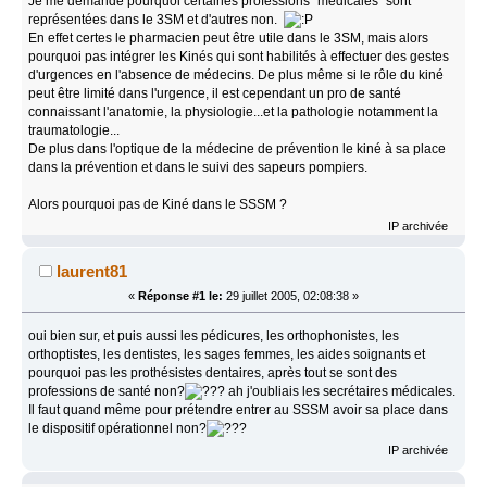
Je me demande pourquoi certaines professions "médicales" sont
représentées dans le 3SM et d'autres non.
En effet certes le pharmacien peut être utile dans le 3SM, mais alors
pourquoi pas intégrer les Kinés qui sont habilités à effectuer des gestes
d'urgences en l'absence de médecins. De plus même si le rôle du kiné
peut être limité dans l'urgence, il est cependant un pro de santé
connaissant l'anatomie, la physiologie...et la pathologie notamment la
traumatologie...
De plus dans l'optique de la médecine de prévention le kiné à sa place
dans la prévention et dans le suivi des sapeurs pompiers.
Alors pourquoi pas de Kiné dans le SSSM ?
IP archivée
laurent81
«
Réponse #1 le:
29 juillet 2005, 02:08:38 »
oui bien sur, et puis aussi les pédicures, les orthophonistes, les
orthoptistes, les dentistes, les sages femmes, les aides soignants et
pourquoi pas les prothésistes dentaires, après tout se sont des
professions de santé non?
ah j'oubliais les secrétaires médicales.
Il faut quand même pour prétendre entrer au SSSM avoir sa place dans
le dispositif opérationnel non?
IP archivée