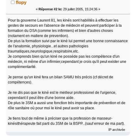
flopy
«
Réponse #2 le:
29 juillet 2005, 15:24:36 »
Pour ta gouverne Laurent 81, les kinés sont habilités à effectuer les
gestes de secours en l'absence de médecin et peuvent participer à la
formation du DSA (comme les infirmiers) et bien d'autres choses
(notament en matiere de prevention).
De plus la formation suivi par le kiné lui permet une bonne connaissance
de l'anatomie, physiologie...et autres pathologies
traumatiques,neurologique,respiratoire,etc.
Je comprends bien qu'un kiné ne posséde pas les compétence d'un
médecin, ni même d'un infirmier,cependant je crois qu'il peut exister une
complémentarité.
Je pense qu'un kiné fera un bilan SAMU trés précis (cf décret de
compétences).
Je ne dis pas que le kiné est le meilleur professionel de l'urgence,
cependant il peut être d'une bonne aide.
De plus le 3SM a aussi une fonction trés importante de prévention et de
rôle sanitaire où pour moi le kiné peut avoir sa place.
Je tiens tout de même à préciser que la profession de masseur-
kinésithérapeute fait parti du 3SM de la BSPP...(sauf erreur de ma part).
IP archivée