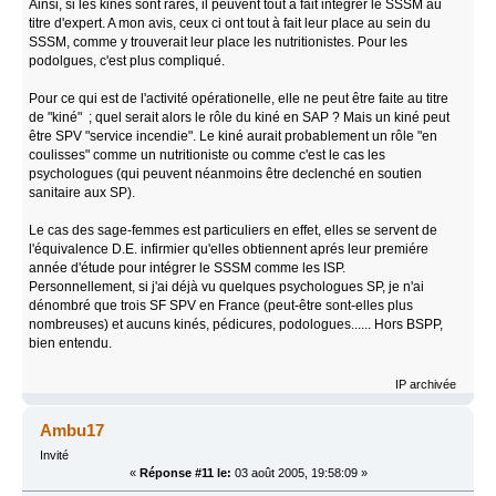
Ainsi, si les kinés sont rares, il peuvent tout à fait intégrer le SSSM au
titre d'expert. A mon avis, ceux ci ont tout à fait leur place au sein du
SSSM, comme y trouverait leur place les nutritionistes. Pour les
podolgues, c'est plus compliqué.
Pour ce qui est de l'activité opérationelle, elle ne peut être faite au titre
de "kiné" ; quel serait alors le rôle du kiné en SAP ? Mais un kiné peut
être SPV "service incendie". Le kiné aurait probablement un rôle "en
coulisses" comme un nutritioniste ou comme c'est le cas les
psychologues (qui peuvent néanmoins être declenché en soutien
sanitaire aux SP).
Le cas des sage-femmes est particuliers en effet, elles se servent de
l'équivalence D.E. infirmier qu'elles obtiennent aprés leur premiére
année d'étude pour intégrer le SSSM comme les ISP.
Personnellement, si j'ai déjà vu quelques psychologues SP, je n'ai
dénombré que trois SF SPV en France (peut-être sont-elles plus
nombreuses) et aucuns kinés, pédicures, podologues...... Hors BSPP,
bien entendu.
IP archivée
Ambu17
Invité
«
Réponse #11 le:
03 août 2005, 19:58:09 »