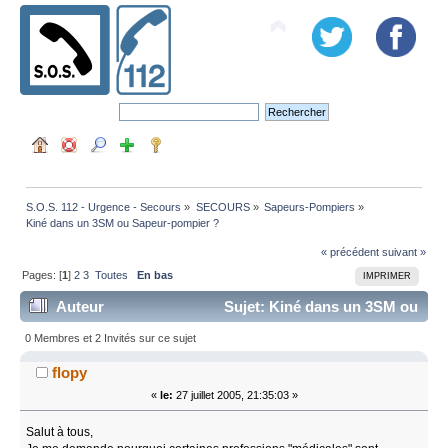
S.O.S. 112 - Urgence - Secours
»
SECOURS
»
Sapeurs-Pompiers
»
Kiné dans un 3SM ou Sapeur-pompier ?
« précédent
suivant »
Pages: [
1
]
2
3
Toutes
En bas
IMPRIMER
Auteur
Sujet: Kiné dans un 3SM ou
Sapeur-pompier ? (Lu 87028 fois)
0 Membres et 2 Invités sur ce sujet
flopy
«
le:
27 juillet 2005, 21:35:03 »
Salut à tous,