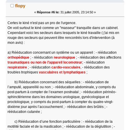
flopy
«
Réponse #6 le:
31 juillet 2005, 23:14:50 »
Certes le kiné n'est pas un pro de l'urgence.
On voit surtout le kiné comme un "masseur" tranquille dans un cabinet.
Cependant voici les secteurs dans lesquels le kiné travaille ( j'ai mis en
rouge des secteurs qui peuvent être rencontrés lors d'intervention (à
mon avis) :
a) Rééducation concernant un système ou un appareil : - rééducation
orthopédique
; - rééducation
neurologique
; - rééducation des affections
traumatiques ou non de l’appareil locomoteur
; - rééducation
respiratoire
; - rééducation
cardio-vasculaire
, - rééducation des
troubles trophiques
vasculaires et lymphatiques
;
b) Rééducation concernant des séquelles : - rééducation de
l’amputé, appareillé ou non ; - rééducation abdominale, y compris du
post-partum à compter de l’examen postnatal ; - rééducation périnéo-
sphinctérienne dans les domaines urologique, gynécologique et
proctologique, y compris du post-partum à compter du quatre-vingt-
dixième jour après l’accouchement ; - rééducation des brûlés ; -
rééducation cutanée ;
c) Rééducation d’une fonction particulière : - rééducation de la
motilité faciale et de la mastication ; - rééducation de la déglutition ; -