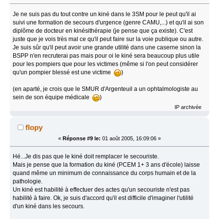
Je ne suis pas du tout contre un kiné dans le 3SM pour le peut qu'il ai
suivi une formation de secours d'urgence (genre CAMU,...) et qu'il ai son
diplôme de docteur en kinésithérapie (je pense que ça existe). C'est
juste que je vois très mal ce qu'il peut faire sur la voie publique ou autre.
Je suis sûr qu'il peut avoir une grande utilité dans une caserne sinon la
BSPP n'en recruterai pas mais pour oi le kiné sera beaucoup plus utile
pour les pompiers que pour les victimes (même si l'on peut considérer
qu'un pompier blessé est une victime
)
(en aparté, je crois que le SMUR d'Argenteuil a un ophtalmologiste au
sein de son équipe médicale
)
IP archivée
flopy
«
Réponse #9 le:
01 août 2005, 16:09:06 »
Hé...Je dis pas que le kiné doit remplacer le secouriste.
Mais je pense que la formation du kiné (PCEM 1+ 3 ans d'école) laisse
quand même un minimum de connaissance du corps humain et de la
pathologie.
Un kiné est habilité à effectuer des actes qu'un secouriste n'est pas
habilité à faire. Ok, je suis d'accord qu'il est difficile d'imaginer l'utilité
d'un kiné dans les secours.