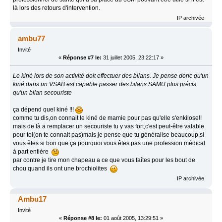
là lors des retours d'intervention.
IP archivée
ambu77
Invité
«
Réponse #7 le:
31 juillet 2005, 23:22:17 »
Le kiné lors de son activité doit effectuer des bilans. Je pense donc qu'un
kiné dans un VSAB est capable passer des bilans SAMU plus précis
qu'un bilan secouriste
ça dépend quel kiné !!!
comme tu dis,on connait le kiné de mamie pour pas qu'elle s'enkilose!!
mais de là a remplacer un secouriste tu y vas fort,c'est peut-être valable
pour toi(on te connait pas)mais je pense que tu généralise beaucoup,si
vous êtes si bon que ça pourquoi vous êtes pas une profession médical
à part entière
par contre je tire mon chapeau a ce que vous faîtes pour les bout de
chou quand ils ont une brochiolites
IP archivée
Ambu17
Invité
«
Réponse #8 le:
01 août 2005, 13:29:51 »