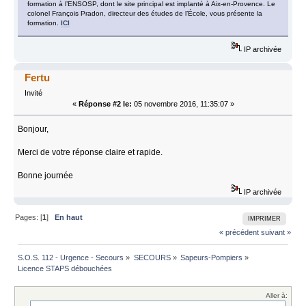
formation à l’ENSOSP, dont le site principal est implanté à Aix-en-Provence. Le
colonel François Pradon, directeur des études de l’École, vous présente la
formation.
ICI
IP archivée
Fertu
Invité
«
Réponse #2 le:
05 novembre 2016, 11:35:07 »
Bonjour,
Merci de votre réponse claire et rapide.
Bonne journée
IP archivée
Pages: [
1
]
En haut
IMPRIMER
« précédent
suivant »
S.O.S. 112 - Urgence - Secours
»
SECOURS
»
Sapeurs-Pompiers
»
Licence STAPS débouchées
Aller à: