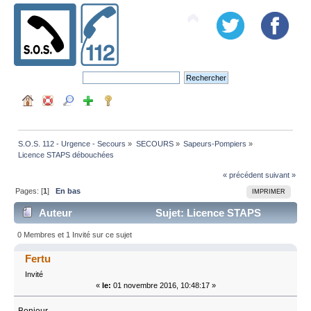
S.O.S. 112 - Urgence - Secours
»
SECOURS
»
Sapeurs-Pompiers
»
Licence STAPS débouchées
« précédent
suivant »
Pages: [
1
]
En bas
IMPRIMER
Auteur
Sujet: Licence STAPS
débouchées (Lu 15190 fois)
0 Membres et 1 Invité sur ce sujet
Fertu
Invité
«
le:
01 novembre 2016, 10:48:17 »
Bonjour,