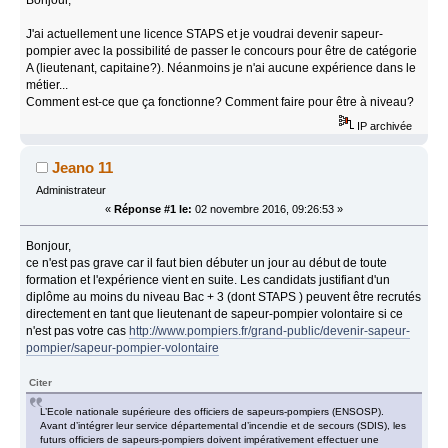
J'ai actuellement une licence STAPS et je voudrai devenir sapeur-
pompier avec la possibilité de passer le concours pour être de catégorie
A (lieutenant, capitaine?). Néanmoins je n'ai aucune expérience dans le
métier...
Comment est-ce que ça fonctionne? Comment faire pour être à niveau?
IP archivée
Jeano 11
Administrateur
«
Réponse #1 le:
02 novembre 2016, 09:26:53 »
Bonjour,
ce n'est pas grave car il faut bien débuter un jour au début de toute
formation et l'expérience vient en suite. Les candidats justifiant d'un
diplôme au moins du niveau Bac + 3 (dont STAPS ) peuvent être recrutés
directement en tant que lieutenant de sapeur-pompier volontaire si ce
n'est pas votre cas
http://www.pompiers.fr/grand-public/devenir-sapeur-
pompier/sapeur-pompier-volontaire
Citer
L’Ecole nationale supérieure des officiers de sapeurs-pompiers (ENSOSP).
Avant d’intégrer leur service départemental d’incendie et de secours (SDIS), les
futurs officiers de sapeurs-pompiers doivent impérativement effectuer une