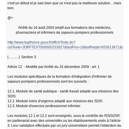
c'est un début et je sais bien que ce n'est pas la meilleure solution... mais
bon.
@+
Arrêté du 16 août 2004 relatif aux formations des médecins,
pharmaciens et infirmiers de sapeurs-pompiers professionnels
http://www.legifrance.gouv.fr/affichTexte.do?
cidTexte=JORFTEXT000000253927&fastPos=1&fastReqId=655613871&catego
[............] Section 3.
Article 12 - Modifié par Arrêté du 16 décembre 2009 - art. 1
Les modules spécifiques de la formation d'intégration d'infirmier de
sapeurs-pompiers professionnels sont les suivants :
12.1. Module de santé publique - santé travail adapté aux missions des
SDIS.
12.2. Module soins d'urgence adapté aux missions des SDIS.
12.3. Module d'exercice professionnel infirmier.
Les modules 12.1 et 12.2 sont enseignés, sous le contrôle de l'ENSOSP,
en partenariat avec des universités ou les établissements visés à l'article
3. Leur validation effectuée par un jury universitaire permet l'obtention du