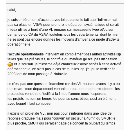
salut,
je suis entièrement d'accord avec toi papa sur le fait que l'infirmier n'ai
pas sa place en VSAV pour prendre le départ en systématique et serait
mieux utilisé à bord d'une VL engagé sur messagerie type et/ou sur
demande du CA du VSAV. toutefois tous les départements, dont le mien,
ne se sont pas encore donnés les moyens d'arriver à ce mode d'activité
opérationnelle.
l'activité opérationnelle intervient en complément des autres activités isp
telles que les pré visites, le contrôle du matériel (je n'ai pas dit gestion
) et le sousan. je m'estime déjà chanceux d'avoir accès à cette activité
opérationnelle. ce n'est pas le cas de tous les isp, j'ai pu le vérifier fin
2003 lors de mon passage à Nainville.
ce n'est pas une question financière car des VL nous en avons. il y a eu
des retard, mon département venant de recruter une pharmacienne, les
protocoles vont être effectifs à la fin de l'année nous l’espérons.
les projets mettent un temps fou pour se concrétiser, c'est un élément
avec lequel il faut composer.
il existe un projet de VLI, non pas pour s'intégrer dans une idée de
réponse graduée mais pour "couvrir" un secteur à 40mn du SMUR le
plus proche, SMUR qui serait engagé de concert la plupart du temps