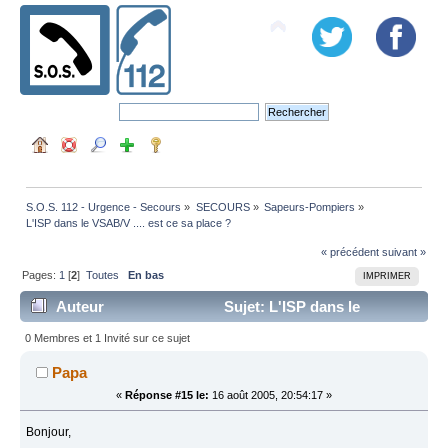
S.O.S. 112 - Urgence - Secours
»
SECOURS
»
Sapeurs-Pompiers
»
L'ISP dans le VSAB/V .... est ce sa place ?
« précédent
suivant »
Pages:
1
[
2
]
Toutes
En bas
IMPRIMER
Auteur
Sujet: L'ISP dans le
VSAB/V .... est ce sa place ? (Lu 28620 fois)
0 Membres et 1 Invité sur ce sujet
Papa
«
Réponse #15 le:
16 août 2005, 20:54:17 »
Bonjour,