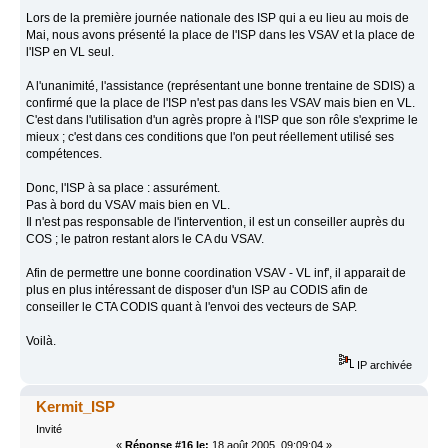
Lors de la première journée nationale des ISP qui a eu lieu au mois de
Mai, nous avons présenté la place de l'ISP dans les VSAV et la place de
l'ISP en VL seul.
A l'unanimité, l'assistance (représentant une bonne trentaine de SDIS) a
confirmé que la place de l'ISP n'est pas dans les VSAV mais bien en VL.
C'est dans l'utilisation d'un agrès propre à l'ISP que son rôle s'exprime le
mieux ; c'est dans ces conditions que l'on peut réellement utilisé ses
compétences.
Donc, l'ISP à sa place : assurément.
Pas à bord du VSAV mais bien en VL.
Il n'est pas responsable de l'intervention, il est un conseiller auprès du
COS ; le patron restant alors le CA du VSAV.
Afin de permettre une bonne coordination VSAV - VL inf', il apparait de
plus en plus intéressant de disposer d'un ISP au CODIS afin de
conseiller le CTA CODIS quant à l'envoi des vecteurs de SAP.
Voilà.
IP archivée
Kermit_ISP
Invité
«
Réponse #16 le:
18 août 2005, 09:09:04 »