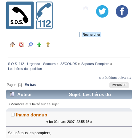
S.O.S. 112 - Urgence - Secours
»
SECOURS
»
Sapeurs-Pompiers
»
Les héros du quotidien
« précédent
suivant »
Pages: [
1
]
En bas
IMPRIMER
Auteur
Sujet: Les héros du
quotidien (Lu 6738 fois)
0 Membres et 1 Invité sur ce sujet
lhamo dondup
«
le:
02 mars 2007, 22:55:15 »
Salut à tous les pompiers,