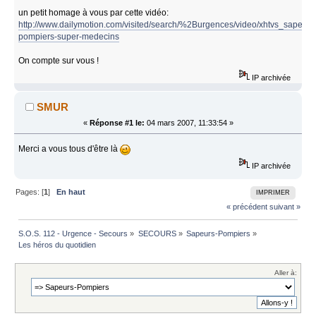
un petit homage à vous par cette vidéo:
http://www.dailymotion.com/visited/search/%2Burgences/video/xhtvs_sapeurs
pompiers-super-medecins
On compte sur vous !
IP archivée
SMUR
«
Réponse #1 le:
04 mars 2007, 11:33:54 »
Merci a vous tous d'être là
IP archivée
Pages: [
1
]
En haut
IMPRIMER
« précédent
suivant »
S.O.S. 112 - Urgence - Secours
»
SECOURS
»
Sapeurs-Pompiers
»
Les héros du quotidien
Aller à: