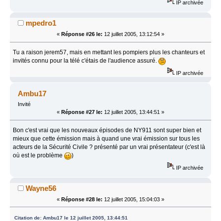
IP archivée
mpedro1
«
Réponse #26 le:
12 juillet 2005, 13:12:54 »
Tu a raison jerem57, mais en mettant les pompiers plus les chanteurs et
invités connu pour la télé c'étais de l'audience assuré.
IP archivée
Ambu17
Invité
«
Réponse #27 le:
12 juillet 2005, 13:44:51 »
Bon c'est vrai que les nouveaux épisodes de NY911 sont super bien et
mieux que cette émission mais à quand une vrai émission sur tous les
acteurs de la Sécurité Civile ? présenté par un vrai présentateur (c'est là
où est le problème
)
IP archivée
Wayne56
«
Réponse #28 le:
12 juillet 2005, 15:04:03 »
Citation de: Ambu17 le 12 juillet 2005, 13:44:51