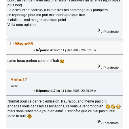
court, au lieu de mettre des chansons ils auraient du faire les reportages
plus long.
Le discourt de Sarkozy a fait un tres bel hommage aux pompiers.
ce reportage pour ma part ma appris quelque truc.
Il etait pas mal malgres quelque point.
Voilà mon opinion
IP archivée
Wayne56
«
Réponse #16 le:
11 juillet 2005, 20:01:16 »
sarko beau parleur comme d'hab
IP archivée
Ambu17
Invité
«
Réponse #17 le:
11 juillet 2005, 20:29:03 »
Normal pour ce genre d'émission. Il aurait quand même pas dit :
engagez vous dans les associations, ils vous le rendront bien!
mais dans l'ensemble j'ai bien aimé. C'est bête que ce n'ai pas durée
toute la nuit
IP archivée