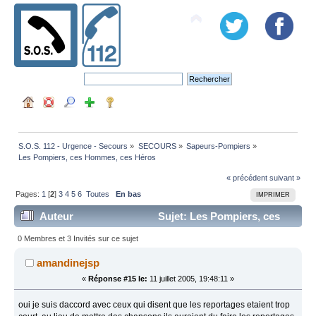
S.O.S. 112 - Urgence - Secours
»
SECOURS
»
Sapeurs-Pompiers
»
Les Pompiers, ces Hommes, ces Héros
« précédent
suivant »
Pages:
1
[
2
]
3
4
5
6
Toutes
En bas
IMPRIMER
Auteur
Sujet: Les Pompiers, ces
Hommes, ces Héros (Lu 111703 fois)
0 Membres et 3 Invités sur ce sujet
amandinejsp
«
Réponse #15 le:
11 juillet 2005, 19:48:11 »
oui je suis daccord avec ceux qui disent que les reportages etaient trop