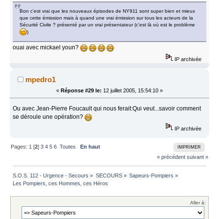
Bon c'est vrai que les nouveaux épisodes de NY911 sont super bien et mieux
que cette émission mais à quand une vrai émission sur tous les acteurs de la
Sécurité Civile ? présenté par un vrai présentateur (c'est là où est le problème
)
ouai avec mickael youn?
IP archivée
mpedro1
«
Réponse #29 le:
12 juillet 2005, 15:54:10 »
Ou avec Jean-Pierre Foucault qui nous ferait:Qui veut...savoir comment
se déroule une opération?
IP archivée
Pages:
1
[
2
]
3
4
5
6
Toutes
En haut
IMPRIMER
« précédent
suivant »
S.O.S. 112 - Urgence - Secours
»
SECOURS
»
Sapeurs-Pompiers
»
Les Pompiers, ces Hommes, ces Héros
Aller à: