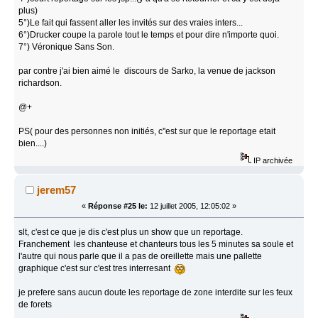
plus)
5°)Le fait qui fassent aller les invités sur des vraies inters...
6°)Drucker coupe la parole tout le temps et pour dire n'importe quoi.
7°) Véronique Sans Son.
par contre j'ai bien aimé le discours de Sarko, la venue de jackson
richardson.
@+
PS( pour des personnes non initiés, c''est sur que le reportage etait
bien....)
IP archivée
jerem57
«
Réponse #25 le:
12 juillet 2005, 12:05:02 »
slt, c'est ce que je dis c'est plus un show que un reportage.
Franchement les chanteuse et chanteurs tous les 5 minutes sa soule et
l'autre qui nous parle que il a pas de oreillette mais une pallette
graphique c'est sur c'est tres interresant
je prefere sans aucun doute les reportage de zone interdite sur les feux
de forets