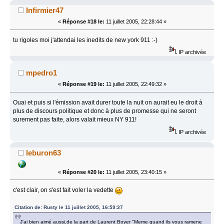
Infirmier47
«
Réponse #18 le:
11 juillet 2005, 22:28:44 »
tu rigoles moi j'attendai les inedits de new york 911 :-)
IP archivée
mpedro1
«
Réponse #19 le:
11 juillet 2005, 22:49:32 »
Ouai et puis si l'émission avait durer toute la nuit on aurait eu le droit à
plus de discours politique et donc à plus de promesse qui ne seront
surement pas faite, alors valait mieux NY 911!
IP archivée
leburon63
«
Réponse #20 le:
11 juillet 2005, 23:40:15 »
c'est clair, on s'est fait voler la vedette
Citation de: Rusty le 11 juillet 2005, 16:59:37
J'ai bien aimé aussi,de la part de Laurent Boyer "Meme quand ils vous ramene