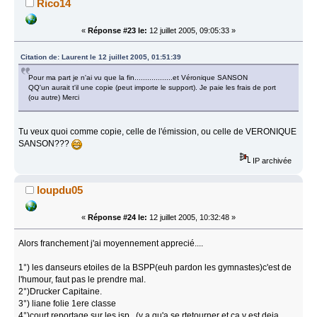
Rico14
«
Réponse #23 le:
12 juillet 2005, 09:05:33 »
Citation de: Laurent le 12 juillet 2005, 01:51:39
Pour ma part je n'ai vu que la fin..................et Véronique SANSON
QQ'un aurait t'il une copie (peut importe le support). Je paie les frais de port
(ou autre) Merci
Tu veux quoi comme copie, celle de l'émission, ou celle de VERONIQUE
SANSON???
IP archivée
loupdu05
«
Réponse #24 le:
12 juillet 2005, 10:32:48 »
Alors franchement j'ai moyennement apprecié....
1°) les danseurs etoiles de la BSPP(euh pardon les gymnastes)c'est de
l'humour, faut pas le prendre mal.
2°)Drucker Capitaine.
3°) liane folie 1ere classe
4°)court reportage sur les jsp...(y a qu'a se rtetourner et ca y est deja