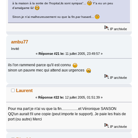
à la maison à la sortie de l'hopital,ils sont sympas"...
Y'a eu un peu
d'amalgame là!
Sinon,je n'ai malheureusement vu que la fin,par hasard...
IP archivée
ambu77
Invité
«
Réponse #21 le:
11 juillet 2005, 23:49:57 »
ils l'on rammené parce qu'il est connu
sinon un pauvre mec qui attend aux urgences
IP archivée
Laurent
«
Réponse #22 le:
12 juillet 2005, 01:51:39 »
Pour ma part je n'ai vu que la fin..................et Véronique SANSON
QQ'un aurait t'il une copie (peut importe le support). Je paie les frais de
port (ou autre) Merci
IP archivée