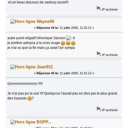
et un beau discours de sarkozy aussi!!!
IP archivée
Wayne56
«
Réponse #4 le:
11 juillet 2005, 11:32:21 »
autre point négatif:Véronique Sanson
je prefere adriana a la croix rouge
je n'ai vu que la fin mais ça avait l'air sympa
IP archivée
Juan911
«
Réponse #5 le:
11 juillet 2005, 11:41:12 »
Grrrrrrrrrrrrrrrrrrrrrrrr !!!!!
Je n'ai pas pu la voir !!!! Quelqu'un l'aurait pas en divx par le plus grand
des hasards
?
IP archivée
BSPP...