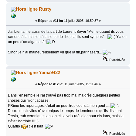
Rusty
«
Réponse #11 le:
11 juillet 2005, 16:59:37 »
J'ai bien aimé aussi,de la part de Laurent Boyer "Meme quand ils vous
ramene à la maison à la sortie de l'hopital,ils sont sympas"...
Y'a eu
un peu d'amalgame là!
Sinon,je n'ai malheureusement vu que la fin,par hasard...
IP archivée
Yama9422
«
Réponse #12 le:
11 juillet 2005, 19:11:46 »
Dans l'ensemble je l'ai trouvé pas trop mal malgrès quelques petites
choses qui m'ont agassé.
PRimo les reportages, c'était un peut trop cours à mon gout ....
Deuxio les invités n'avaientpas le temps de terminer ce qu'ils disaient ...
Tersio, euh veronique sanson et sa voix (désoler pour els fans, mais la
c'était horrible !!!!!!)
Quartio (
) c'est tout
IP archivée