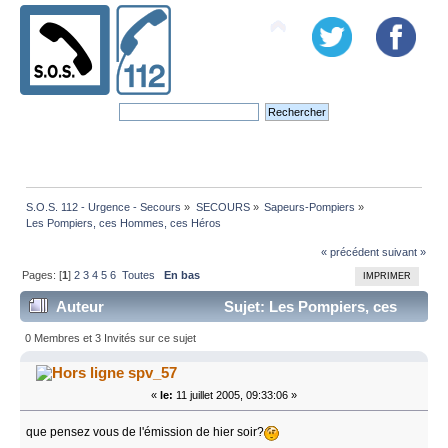
S.O.S. 112 - Urgence - Secours
»
SECOURS
»
Sapeurs-Pompiers
»
Les Pompiers, ces Hommes, ces Héros
« précédent
suivant »
Pages: [
1
]
2
3
4
5
6
Toutes
En bas
IMPRIMER
Auteur
Sujet: Les Pompiers, ces
Hommes, ces Héros (Lu 111520 fois)
0 Membres et 3 Invités sur ce sujet
spv_57
«
le:
11 juillet 2005, 09:33:06 »
que pensez vous de l'émission de hier soir?