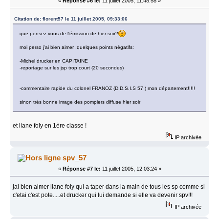
«
Réponse #6 le:
11 juillet 2005, 11:48:58 »
Citation de: florent57 le 11 juillet 2005, 09:33:06
que pensez vous de l'émission de hier soir?
moi perso j'ai bien aimer ,quelques points négatifs:
-Michel drucker en CAPITAINE
-reportage sur les jsp trop court (20 secondes)
-commentaire rapide du colonel FRANOZ (D.D.S.I.S 57 ) mon département!!!!!
sinon très bonne image des pompiers diffuse hier soir
et liane foly en 1ère classe !
IP archivée
spv_57
«
Réponse #7 le:
11 juillet 2005, 12:03:24 »
jai bien aimer liane foly qui a taper dans la main de tous les sp comme si
c'etai c'est pote.....et drucker qui lui demande si elle va devenir spv!!!
IP archivée