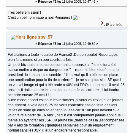
«
Réponse #2 le:
11 juillet 2005, 10:47:46 »
Très belle émission !
C'est un bel hommage à nos Pompiers !
IP archivée
spv_57
«
Réponse #3 le:
11 juillet 2005, 10:49:59 »
Felicitations a toute l equipe de France2 .Du bon boulot .Reportages
bien faits,meme si un peu courts parfois.
Un petit hic tout de meme concernant la reponse a : " le metier a été
classé metier à risque ou dangeureux " ....reponse bien eludée par le
president de l union il me semble : " il est vrai qu il a été mis en place
une amelioration pour la fin de carriere "....je ne sais plus si le SP que l
on voit a l image et qui a été brulé a 40% est PRO ou non mais il avait 25
ans et s il doit attendre le l amelioration de fin de carriere , il lui faudra
attendre encore 25 ans ! ! !
autre chose et ceci est pour les instances ,si vous voulez que les jeunes
choisissent la voie des S.P.V ne vous contentez pas de faire des lois
,faites en sorte qu elles soient appliquees car si " on peut devenir S.P.
volontaire a partir de 16 ans" , ceci n est pratiquement jamais appliqué ! !
meme en ayant fait les JSP....la jeunesse ,dans ce cas la ,est compensee
par 4 ans de formation ( quelques semaines pour un engagement
normal sans les JSP )! !et un encadrement responsable.