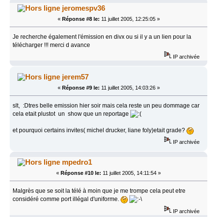
jeromespv36
«
Réponse #8 le:
11 juillet 2005, 12:25:05 »
Je recherche également l'émission en divx ou si il y a un lien pour la
télécharger !!! merci d avance
IP archivée
jerem57
«
Réponse #9 le:
11 juillet 2005, 14:03:26 »
slt, :Dtres belle emission hier soir mais cela reste un peu dommage car
cela etait plustot un show que un reportage
et pourquoi certains invites( michel drucker, liane foly)etait grade?
IP archivée
mpedro1
«
Réponse #10 le:
11 juillet 2005, 14:11:54 »
Malgrès que se soit la télé à moin que je me trompe cela peut etre
considéré comme port illégal d'uniforme.
IP archivée