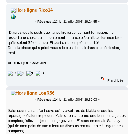
Rico14
«
Réponse #13 le:
11 juillet 2005, 19:24:55 »
-D'après tous le posts que j'ai pu lire ici concernant l'émission, il en
ressort une chose qui, globalement, a agacé et/ou affecté les membres,
qu'ils soient SP ou ambu. Et c'est ça la complémentarité!
Donc la chose qui à priori vous a le plus choqué dans cette émission,
c'est:
VERONIQUE SAMSON
IP archivée
LouR56
«
Réponse #14 le:
11 juillet 2005, 19:37:03 »
Salut pour ma part j'ai trouvé qu'il y avait trop de blabla et que les
reportages étaient trop court. Mais sinon ça donne une bonne image des
pompiers; "allez les jeunes engagez vous !!!" sous-entendais Sarkozy
(qui de mon point de vue a tenu un discours remarquable à l'égard des
pompiers).