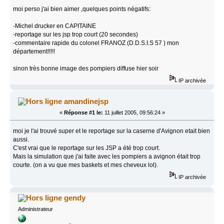
moi perso j'ai bien aimer ,quelques points négatifs:
-Michel drucker en CAPITAINE
-reportage sur les jsp trop court (20 secondes)
-commentaire rapide du colonel FRANOZ (D.D.S.I.S 57 ) mon
département!!!!!
sinon très bonne image des pompiers diffuse hier soir
IP archivée
amandinejsp
«
Réponse #1 le:
11 juillet 2005, 09:56:24 »
moi je l'ai trouvé super et le reportage sur la caserne d'Avignon etait bien
aussi.
C'est vrai que le reportage sur les JSP a été trop court.
Mais la simulation que j'ai faite avec les pompiers a avignon était trop
courte. (on a vu que mes baskets et mes cheveux lol).
IP archivée
gendy
Administrateur