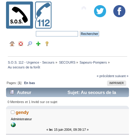
S.O.S. 112 - Urgence - Secours
»
SECOURS
»
Sapeurs-Pompiers
»
Au secours de la forêt
« précédent
suivant »
Pages: [
1
]
En bas
IMPRIMER
Auteur
Sujet: Au secours de la
forêt (Lu 23303 fois)
0 Membres et 1 Invité sur ce sujet
gendy
Administrateur
«
le:
15 juin 2004, 09:39:17 »