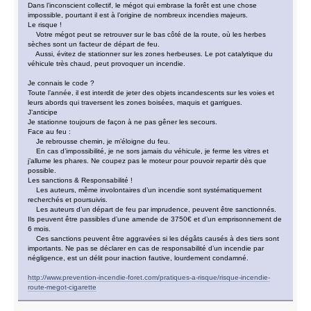
Dans l’inconscient collectif, le mégot qui embrase la forêt est une chose
impossible, pourtant il est à l’origine de nombreux incendies majeurs.
Le risque !
Votre mégot peut se retrouver sur le bas côté de la route, où les herbes
sèches sont un facteur de départ de feu.
Aussi, évitez de stationner sur les zones herbeuses. Le pot catalytique du
véhicule très chaud, peut provoquer un incendie.
Je connais le code ?
Toute l’année, il est interdit de jeter des objets incandescents sur les voies et
leurs abords qui traversent les zones boisées, maquis et garrigues.
J’anticipe
Je stationne toujours de façon à ne pas gêner les secours.
Face au feu :
Je rebrousse chemin, je m’éloigne du feu.
En cas d’impossibilité, je ne sors jamais du véhicule, je ferme les vitres et
j’allume les phares. Ne coupez pas le moteur pour pouvoir repartir dès que
possible.
Les sanctions & Responsabilité !
Les auteurs, même involontaires d’un incendie sont systématiquement
recherchés et poursuivis.
Les auteurs d’un départ de feu par imprudence, peuvent être sanctionnés.
Ils peuvent être passibles d’une amende de 3750€ et d’un emprisonnement de
6 mois.
Ces sanctions peuvent être aggravées si les dégâts causés à des tiers sont
importants. Ne pas se déclarer en cas de responsabilité d’un incendie par
négligence, est un délit pour inaction fautive, lourdement condamné.
http://www.prevention-incendie-foret.com/pratiques-a-risque/risque-incendie-
route-megot-cigarette