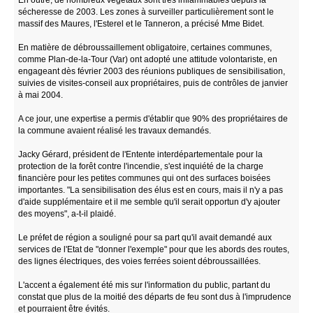
sécheresse de 2003. Les zones à surveiller particulièrement sont le
massif des Maures, l'Esterel et le Tanneron, a précisé Mme Bidet.
En matière de débroussaillement obligatoire, certaines communes,
comme Plan-de-la-Tour (Var) ont adopté une attitude volontariste, en
engageant dès février 2003 des réunions publiques de sensibilisation,
suivies de visites-conseil aux propriétaires, puis de contrôles de janvier
à mai 2004.
A ce jour, une expertise a permis d'établir que 90% des propriétaires de
la commune avaient réalisé les travaux demandés.
Jacky Gérard, président de l'Entente interdépartementale pour la
protection de la forêt contre l'incendie, s'est inquiété de la charge
financière pour les petites communes qui ont des surfaces boisées
importantes. "La sensibilisation des élus est en cours, mais il n'y a pas
d'aide supplémentaire et il me semble qu'il serait opportun d'y ajouter
des moyens", a-t-il plaidé.
Le préfet de région a souligné pour sa part qu'il avait demandé aux
services de l'Etat de "donner l'exemple" pour que les abords des routes,
des lignes électriques, des voies ferrées soient débroussaillées.
L'accent a également été mis sur l'information du public, partant du
constat que plus de la moitié des départs de feu sont dus à l'imprudence
et pourraient être évités.