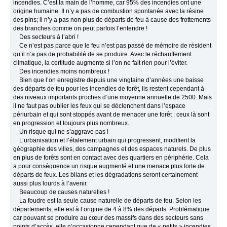
incendies. C’est la main de l’homme, car 95% des incendies ont une
origine humaine. Il n’y a pas de combustion spontanée avec la résine
des pins; il n’y a pas non plus de départs de feu à cause des frottements
des branches comme on peut parfois l’entendre !
Des secteurs à l’abri !
Ce n’est pas parce que le feu n’est pas passé de mémoire de résident
qu’il n’a pas de probabilité de se produire. Avec le réchauffement
climatique, la certitude augmente si l’on ne fait rien pour l’éviter.
Des incendies moins nombreux !
Bien que l’on enregistre depuis une vingtaine d’années une baisse
des départs de feu pour les incendies de forêt, ils restent cependant à
des niveaux importants proches d’une moyenne annuelle de 2500. Mais
il ne faut pas oublier les feux qui se déclenchent dans l’espace
périurbain et qui sont stoppés avant de menacer une forêt : ceux là sont
en progression et toujours plus nombreux.
Un risque qui ne s’aggrave pas !
L’urbanisation et l’étalement urbain qui progressent, modifient la
géographie des villes, des campagnes et des espaces naturels. De plus
en plus de forêts sont en contact avec des quartiers en périphérie. Cela
a pour conséquence un risque augmenté et une menace plus forte de
départs de feux. Les bilans et les dégradations seront certainement
aussi plus lourds à l’avenir.
Beaucoup de causes naturelles !
La foudre est la seule cause naturelle de départs de feu. Selon les
départements, elle est à l’origine de 4 à 8% des départs. Problématique
car pouvant se produire au cœur des massifs dans des secteurs sans
points d’accès, elle n’occasionne cependant que de « petits » incendies