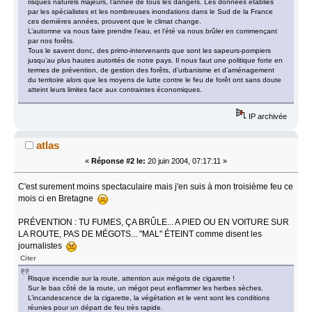
risques naturels majeurs, l’année de tous les dangers. Les données établies
par les spécialistes et les nombreuses inondations dans le Sud de la France
ces dernières années, prouvent que le climat change.
L’automne va nous faire prendre l’eau, et l’été va nous brûler en commençant
par nos forêts.
Tous le savent donc, des primo-intervenants que sont les sapeurs-pompiers
jusqu’au plus hautes autorités de notre pays. Il nous faut une politique forte en
termes de prévention, de gestion des forêts, d’urbanisme et d’aménagement
du territoire alors que les moyens de lutte contre le feu de forêt ont sans doute
atteint leurs limites face aux contraintes économiques.
IP archivée
atlas
«
Réponse #2 le:
20 juin 2004, 07:17:11 »
C'est surement moins spectaculaire mais j'en suis à mon troisième feu ce
mois ci en Bretagne
PRÉVENTION : TU FUMES, ÇA BRÛLE... A PIED OU EN VOITURE SUR
LA ROUTE, PAS DE MÉGOTS... "MAL" ÉTEINT comme disent les
journalistes
Citer
Risque incendie sur la route, attention aux mégots de cigarette !
Sur le bas côté de la route, un mégot peut enflammer les herbes sèches.
L’incandescence de la cigarette, la végétation et le vent sont les conditions
réunies pour un départ de feu très rapide.