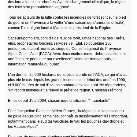
des formations non arborées. Avec le changement climatique, le régime
des feux sera probablement aggravé.
Tous les acteurs de la lutte contre les incendies de forêt sont sur le pied
de guerre en Provence à la veille "d'une saison qui s'annonce difficile",
comme l'a souligné lundi à Marseille le président de la Région.
Sapeurs-pompiers, comités de feux de forêt, Office national des Forêts,
élus, propriétaires fonciers, services de l’État, soit quelque 150
personnes, étaient réunis au siège du Conseil régional de Provence-
Alpes-Côte d'Azur (PACA). Avec deux maîtres mots : débroussaillement,
une "mesure prioritaire par excellence", selon les intervenants, et
information renforcée du public.
L'an dernier, 25.000 hectares de forêts ont brûlé en PACA, ce qui n'avait
plus été le cas depuis les grands incendies du début des années 1990,
et 9.000 heures de vol d'avions bombardiers d'eau ont été répertoriées,
"un record historique", a relevé le préfet de région, Christian Frémont.
En ce début d'été 2004, chacun juge la situation "inquiétante".
Pour Jacqueline Bidet, de Météo-France, "la région, qui n'a pas connu
de pluie depuis cinq semaines, connaît un dessèchement très important,
notamment dans le sud du Vaucluse, le Var, les Bouches-du-Rhône et
les Hautes-Alpes".
En outre, de nombreux végétaux sont très inflammables depuis la