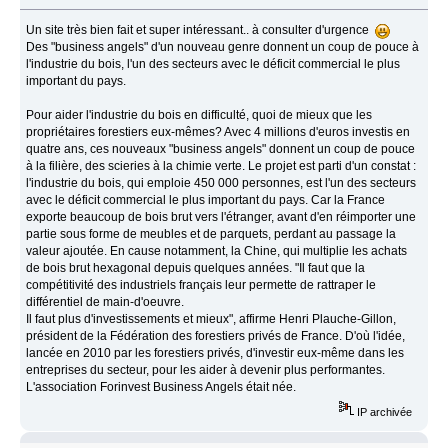
Un site très bien fait et super intéressant.. à consulter d'urgence
Des "business angels" d'un nouveau genre donnent un coup de pouce à
l'industrie du bois, l'un des secteurs avec le déficit commercial le plus
important du pays.
Pour aider l'industrie du bois en difficulté, quoi de mieux que les
propriétaires forestiers eux-mêmes? Avec 4 millions d'euros investis en
quatre ans, ces nouveaux "business angels" donnent un coup de pouce
à la filière, des scieries à la chimie verte. Le projet est parti d'un constat :
l'industrie du bois, qui emploie 450 000 personnes, est l'un des secteurs
avec le déficit commercial le plus important du pays. Car la France
exporte beaucoup de bois brut vers l'étranger, avant d'en réimporter une
partie sous forme de meubles et de parquets, perdant au passage la
valeur ajoutée. En cause notamment, la Chine, qui multiplie les achats
de bois brut hexagonal depuis quelques années. "Il faut que la
compétitivité des industriels français leur permette de rattraper le
différentiel de main-d'oeuvre.
Il faut plus d'investissements et mieux", affirme Henri Plauche-Gillon,
président de la Fédération des forestiers privés de France. D'où l'idée,
lancée en 2010 par les forestiers privés, d'investir eux-même dans les
entreprises du secteur, pour les aider à devenir plus performantes.
L'association Forinvest Business Angels était née.
IP archivée