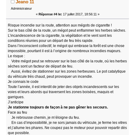
Jeano 11
Administrateur
«
Réponse #4 le:
17 juillet 2017, 18:56:11 »
Risque incendie sur la route, attention aux mégots de cigarette !
Sur le bas côté de la route, un mégot peut enflammer les herbes sèches.
L’incandescence de la cigarette, la végétation et le vent sont les
conditions réunies pour un départ de feu très rapide.
Dans l’inconscient collectif, le mégot qui embrase la forêt est une chose
impossible, pourtant il est à l’origine de nombreux incendies majeurs.
Le risque :
Votre mégot peut se retrouver sur le bas côté de la route, où les herbes
sèches sont un facteur de départ de feu.
Aussi, évitez de stationner sur les zones herbeuses. Le pot catalytique
du véhicule très chaud, peut provoquer un incendie.
Je connais le code
Toute l’année, il est interdit de jeter des objets incandescents sur les
voies et leurs abords qui traversent les zones boisées, maquis et
garrigues.
J’anticipe
Je stationne toujours de façon à ne pas gêner les secours.
Face au feu
Je rebrousse chemin, je m’éloigne du feu.
En cas d’impossibilité, je ne sors jamais du véhicule, je ferme les vitres
et j’allume les phares. Ne coupez pas le moteur pour pouvoir repartir dès
que possible.