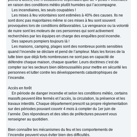
en raison des conditions météo plutôt humides qui l’accompagne.
Les incendiaires, les seuls coupables !
Les mises à feu volontaires sont estimées à 40% des causes. Ils ne
sont donc pas majoritaires même si ces mises à feu sont souvent
provoquées lors de conditions défavorables. La vengeance ou la volonté
de nuire sont les moteurs de ces personnes qui sont activement
recherchées par les équipes en charge des enquêtes post incendie.
Des sapeurs pompiers toujours là !
Les maisons, camping, plages sont des nombreux points sensibles
quand l’incendie se déclare et pend de l’ampleur. Mais les forces de la
lutte bien que déjà forts nombreuses ne sont pas en capacité de
défendre chaque maison, chaque quartier. Leurs doctrines c’est de
compter sur les secteurs bien débroussaillés pour mettre en sécurité les
personnes et lutter contre les développements catastrophiques de
l’incendie.
Accès en forêt
En période de danger incendie et selon les conditions météo, certains
massifs peuvent être fermés et l’accès, la circulation, la présence et les
travaux interdits. Chaque département prescrit sa propre règlementation
sur des périodes pouvant couvrir 4 mois à compter du 1er juin de
l’année. Des répondeurs et des sites de préfectures peuvent vous
renseigner au quotidien.
Bien connaître les mécanismes du feu et les comportements de
l’incendie peuvent vous éviter bien des difficultés.