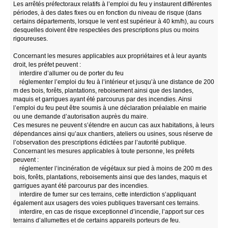
Les arrêtés préfectoraux relatifs à l’emploi du feu y instaurent différentes
périodes, à des dates fixes ou en fonction du niveau de risque (dans
certains départements, lorsque le vent est supérieur à 40 km/h), au cours
desquelles doivent être respectées des prescriptions plus ou moins
rigoureuses.
Concernant les mesures applicables aux propriétaires et à leur ayants
droit, les préfet peuvent :
interdire d’allumer ou de porter du feu
réglementer l’emploi du feu à l’intérieur et jusqu’à une distance de 200
m des bois, forêts, plantations, reboisement ainsi que des landes,
maquis et garrigues ayant été parcourus par des incendies. Ainsi
l’emploi du feu peut être soumis à une déclaration préalable en mairie
ou une demande d’autorisation auprès du maire.
Ces mesures ne peuvent s’étendre en aucun cas aux habitations, à leurs
dépendances ainsi qu’aux chantiers, ateliers ou usines, sous réserve de
l’observation des prescriptions édictées par l’autorité publique.
Concernant les mesures applicables à toute personne, les préfets
peuvent :
réglementer l’incinération de végétaux sur pied à moins de 200 m des
bois, forêts, plantations, reboisements ainsi que des landes, maquis et
garrigues ayant été parcourus par des incendies.
interdire de fumer sur ces terrains, cette interdiction s’appliquant
également aux usagers des voies publiques traversant ces terrains.
interdire, en cas de risque exceptionnel d’incendie, l’apport sur ces
terrains d’allumettes et de certains appareils porteurs de feu.