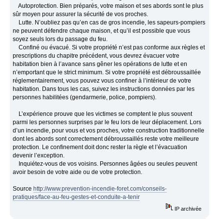
Autoprotection. Bien préparés, votre maison et ses abords sont le plus
sûr moyen pour assurer la sécurité de vos proches.
Lutte. N’oubliez pas qu’en cas de gros incendie, les sapeurs-pompiers
ne peuvent défendre chaque maison, et qu’il est possible que vous
soyez seuls lors du passage du feu.
Confiné ou évacué. Si votre propriété n’est pas conforme aux règles et
prescriptions du chapitre précédent, vous devrez évacuer votre
habitation bien à l’avance sans gêner les opérations de lutte et en
n’emportant que le strict minimum. Si votre propriété est débroussaillée
réglementairement, vous pouvez vous confiner à l’intérieur de votre
habitation. Dans tous les cas, suivez les instructions données par les
personnes habilitées (gendarmerie, police, pompiers).
L’expérience prouve que les victimes se comptent le plus souvent
parmi les personnes surprises par le feu lors de leur déplacement. Lors
d’un incendie, pour vous et vos proches, votre construction traditionnelle
dont les abords sont correctement débroussaillés reste votre meilleure
protection. Le confinement doit donc rester la règle et l’évacuation
devenir l’exception.
Inquiétez-vous de vos voisins. Personnes âgées ou seules peuvent
avoir besoin de votre aide ou de votre protection.
Source
http://www.prevention-incendie-foret.com/conseils-
pratiques/face-au-feu-gestes-et-conduite-a-tenir
IP archivée