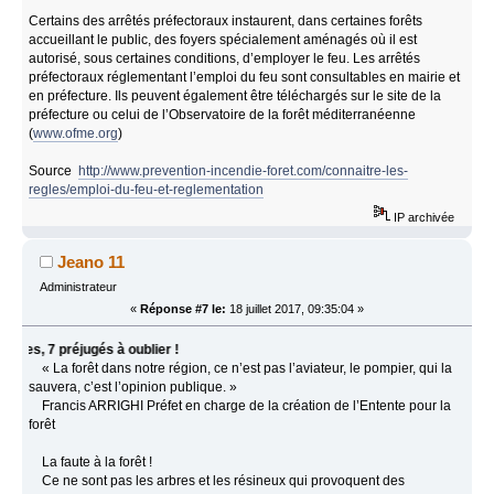
Certains des arrêtés préfectoraux instaurent, dans certaines forêts
accueillant le public, des foyers spécialement aménagés où il est
autorisé, sous certaines conditions, d’employer le feu. Les arrêtés
préfectoraux réglementant l’emploi du feu sont consultables en mairie et
en préfecture. Ils peuvent également être téléchargés sur le site de la
préfecture ou celui de l’Observatoire de la forêt méditerranéenne
(
www.ofme.org
)
Source
http://www.prevention-incendie-foret.com/connaitre-les-
regles/emploi-du-feu-et-reglementation
IP archivée
Jeano 11
Administrateur
«
Réponse #7 le:
18 juillet 2017, 09:35:04 »
 7 préjugés à oublier !
« La forêt dans notre région, ce n’est pas l’aviateur, le pompier, qui la
sauvera, c’est l’opinion publique. »
Francis ARRIGHI Préfet en charge de la création de l’Entente pour la
forêt
La faute à la forêt !
Ce ne sont pas les arbres et les résineux qui provoquent des