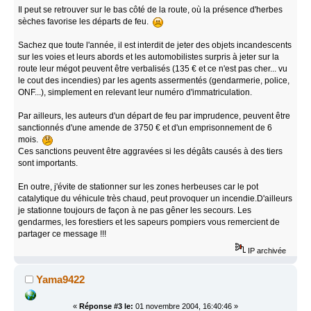
Il peut se retrouver sur le bas côté de la route, où la présence d'herbes
sèches favorise les départs de feu.
Sachez que toute l'année, il est interdit de jeter des objets incandescents
sur les voies et leurs abords et les automobilistes surpris à jeter sur la
route leur mégot peuvent être verbalisés (135 € et ce n'est pas cher... vu
le cout des incendies) par les agents assermentés (gendarmerie, police,
ONF...), simplement en relevant leur numéro d'immatriculation.
Par ailleurs, les auteurs d'un départ de feu par imprudence, peuvent être
sanctionnés d'une amende de 3750 € et d'un emprisonnement de 6
mois.
Ces sanctions peuvent être aggravées si les dégâts causés à des tiers
sont importants.
En outre, j'évite de stationner sur les zones herbeuses car le pot
catalytique du véhicule très chaud, peut provoquer un incendie.D'ailleurs
je stationne toujours de façon à ne pas gêner les secours. Les
gendarmes, les forestiers et les sapeurs pompiers vous remercient de
partager ce message !!!
IP archivée
Yama9422
«
Réponse #3 le:
01 novembre 2004, 16:40:46 »