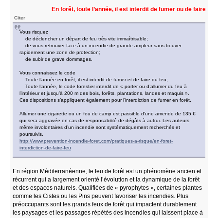
En forêt, toute l’année, il est interdit de fumer ou de faire du feu
Citer
Vous risquez
de déclencher un départ de feu très vite immaîtrisable;
de vous retrouver face à un incendie de grande ampleur sans trouver
rapidement une zone de protection;
de subir de grave dommages.
Vous connaissez le code
Toute l’année en forêt, il est interdit de fumer et de faire du feu;
Toute l’année, le code forestier interdit de « porter ou d’allumer du feu à
l’intérieur et jusqu’à 200 m des bois, forêts, plantations, landes et maquis ».
Ces dispositions s’appliquent également pour l’interdiction de fumer en forêt.
Allumer une cigarette ou un feu de camp est passible d’une amende de 135 €
qui sera aggravée en cas de responsabilité de dégâts à autrui. Les auteurs
même involontaires d’un incendie sont systématiquement recherchés et
poursuivis.
http://www.prevention-incendie-foret.com/pratiques-a-risque/en-foret-
interdiction-de-faire-feu
En région Méditerranéenne, le feu de forêt est un phénomène ancien et
récurrent qui a largement orienté l’évolution et la dynamique de la forêt
et des espaces naturels. Qualifiées de « pyrophytes », certaines plantes
comme les Cistes ou les Pins peuvent favoriser les incendies. Plus
préoccupants sont les grands feux de forêt qui impactent durablement
les paysages et les passages répétés des incendies qui laissent place à