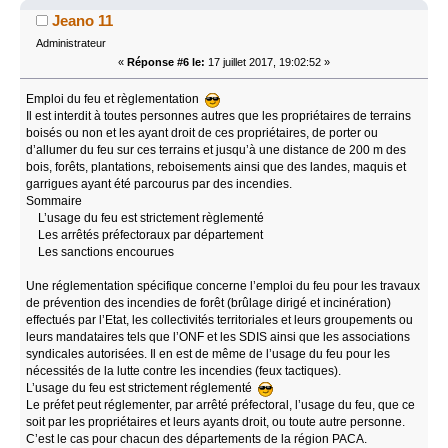
Jeano 11
Administrateur
«
Réponse #6 le:
17 juillet 2017, 19:02:52 »
Emploi du feu et règlementation
Il est interdit à toutes personnes autres que les propriétaires de terrains
boisés ou non et les ayant droit de ces propriétaires, de porter ou
d’allumer du feu sur ces terrains et jusqu’à une distance de 200 m des
bois, forêts, plantations, reboisements ainsi que des landes, maquis et
garrigues ayant été parcourus par des incendies.
Sommaire
L’usage du feu est strictement règlementé
Les arrêtés préfectoraux par département
Les sanctions encourues
Une réglementation spécifique concerne l’emploi du feu pour les travaux
de prévention des incendies de forêt (brûlage dirigé et incinération)
effectués par l’Etat, les collectivités territoriales et leurs groupements ou
leurs mandataires tels que l’ONF et les SDIS ainsi que les associations
syndicales autorisées. Il en est de même de l’usage du feu pour les
nécessités de la lutte contre les incendies (feux tactiques).
L’usage du feu est strictement réglementé
Le préfet peut réglementer, par arrêté préfectoral, l’usage du feu, que ce
soit par les propriétaires et leurs ayants droit, ou toute autre personne.
C’est le cas pour chacun des départements de la région PACA.