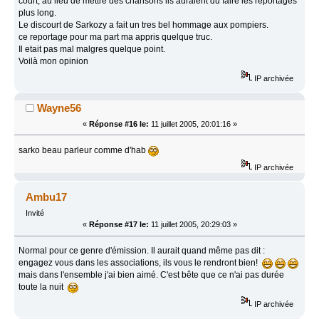
court, au lieu de mettre des chansons ils auraient du faire les reportages
plus long.
Le discourt de Sarkozy a fait un tres bel hommage aux pompiers.
ce reportage pour ma part ma appris quelque truc.
Il etait pas mal malgres quelque point.
Voilà mon opinion
IP archivée
Wayne56
«
Réponse #16 le:
11 juillet 2005, 20:01:16 »
sarko beau parleur comme d'hab
IP archivée
Ambu17
Invité
«
Réponse #17 le:
11 juillet 2005, 20:29:03 »
Normal pour ce genre d'émission. Il aurait quand même pas dit :
engagez vous dans les associations, ils vous le rendront bien!
mais dans l'ensemble j'ai bien aimé. C'est bête que ce n'ai pas durée
toute la nuit
IP archivée