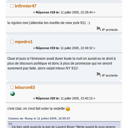
Infirmier47
«
Réponse #18 le:
11 juillet 2005, 22:28:44 »
tu rigoles moi j'attendai les inedits de new york 911 :-)
IP archivée
mpedro1
«
Réponse #19 le:
11 juillet 2005, 22:49:32 »
Ouai et puis si l'émission avait durer toute la nuit on aurait eu le droit à
plus de discours politique et donc à plus de promesse qui ne seront
surement pas faite, alors valait mieux NY 911!
IP archivée
leburon63
«
Réponse #20 le:
11 juillet 2005, 23:40:15 »
c'est clair, on s'est fait voler la vedette
Citation de: Rusty le 11 juillet 2005, 16:59:37
J'ai bien aimé aussi,de la part de Laurent Boyer "Meme quand ils vous ramene