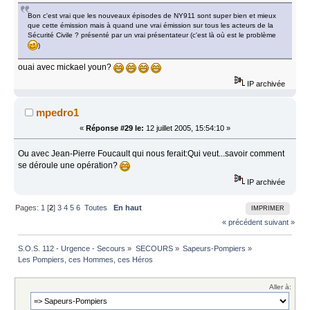
Bon c'est vrai que les nouveaux épisodes de NY911 sont super bien et mieux
que cette émission mais à quand une vrai émission sur tous les acteurs de la
Sécurité Civile ? présenté par un vrai présentateur (c'est là où est le problème
)
ouai avec mickael youn?
IP archivée
mpedro1
«
Réponse #29 le:
12 juillet 2005, 15:54:10 »
Ou avec Jean-Pierre Foucault qui nous ferait:Qui veut...savoir comment
se déroule une opération?
IP archivée
Pages:
1
[
2
]
3
4
5
6
Toutes
En haut
IMPRIMER
« précédent
suivant »
S.O.S. 112 - Urgence - Secours
»
SECOURS
»
Sapeurs-Pompiers
»
Les Pompiers, ces Hommes, ces Héros
Aller à: