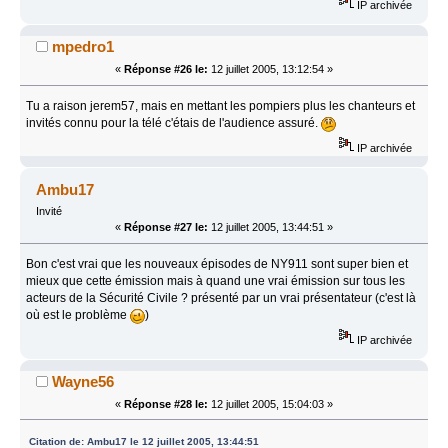
IP archivée
mpedro1
«
Réponse #26 le:
12 juillet 2005, 13:12:54 »
Tu a raison jerem57, mais en mettant les pompiers plus les chanteurs et
invités connu pour la télé c'étais de l'audience assuré.
IP archivée
Ambu17
Invité
«
Réponse #27 le:
12 juillet 2005, 13:44:51 »
Bon c'est vrai que les nouveaux épisodes de NY911 sont super bien et
mieux que cette émission mais à quand une vrai émission sur tous les
acteurs de la Sécurité Civile ? présenté par un vrai présentateur (c'est là
où est le problème
)
IP archivée
Wayne56
«
Réponse #28 le:
12 juillet 2005, 15:04:03 »
Citation de: Ambu17 le 12 juillet 2005, 13:44:51