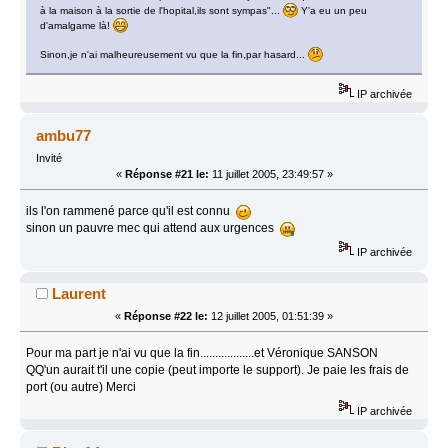
à la maison à la sortie de l'hopital,ils sont sympas"...
Y'a eu un peu
d'amalgame là!
Sinon,je n'ai malheureusement vu que la fin,par hasard...
IP archivée
ambu77
Invité
«
Réponse #21 le:
11 juillet 2005, 23:49:57 »
ils l'on rammené parce qu'il est connu
sinon un pauvre mec qui attend aux urgences
IP archivée
Laurent
«
Réponse #22 le:
12 juillet 2005, 01:51:39 »
Pour ma part je n'ai vu que la fin..................et Véronique SANSON
QQ'un aurait t'il une copie (peut importe le support). Je paie les frais de
port (ou autre) Merci
IP archivée