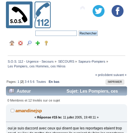
S.O.S. 112 - Urgence - Secours
»
SECOURS
»
Sapeurs-Pompiers
»
Les Pompiers, ces Hommes, ces Héros
« précédent
suivant »
Pages:
1
[
2
]
3
4
5
6
Toutes
En bas
IMPRIMER
Auteur
Sujet: Les Pompiers, ces
Hommes, ces Héros (Lu 111449 fois)
0 Membres et 12 Invités sur ce sujet
amandinejsp
«
Réponse #15 le:
11 juillet 2005, 19:48:11 »
oui je suis daccord avec ceux qui disent que les reportages etaient trop