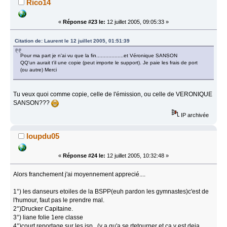
Rico14
«
Réponse #23 le:
12 juillet 2005, 09:05:33 »
Citation de: Laurent le 12 juillet 2005, 01:51:39
Pour ma part je n'ai vu que la fin..................et Véronique SANSON
QQ'un aurait t'il une copie (peut importe le support). Je paie les frais de port
(ou autre) Merci
Tu veux quoi comme copie, celle de l'émission, ou celle de VERONIQUE
SANSON???
IP archivée
loupdu05
«
Réponse #24 le:
12 juillet 2005, 10:32:48 »
Alors franchement j'ai moyennement apprecié....
1°) les danseurs etoiles de la BSPP(euh pardon les gymnastes)c'est de
l'humour, faut pas le prendre mal.
2°)Drucker Capitaine.
3°) liane folie 1ere classe
4°)court reportage sur les jsp...(y a qu'a se rtetourner et ca y est deja