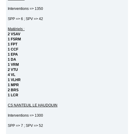
Interventions => 1350
SPP => 6 ; SPV => 42
Matériels :
2 VSAV
1 FSRM
1 FPT
1 CCF
1 EPA
1 DA
1 VRM
2 VTU
4 VL
1 VLHR
1 MPR
2 BRS
1 LCR
CS NANTEUIL LE HAUDOUIN
Interventions => 1300
SPP => 7 ; SPV => 52