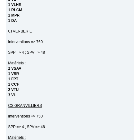
1 VLHR
1 RLCM
1 MPR
1 DA
CI VERBERIE
Interventions => 760
SPP => 4 ; SPV => 48
Matériels :
2 VSAV
1 VSR
1 FPT
1 CCF
2 VTU
3 VL
CS GRANVILLIERS
Interventions => 750
SPP => 4 ; SPV => 48
Matériels :