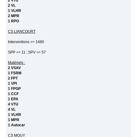
2 VTU
2 VL
1 VLHR
2 MPR
1 RPO
CS LIANCOURT
Interventions => 1480
SPP => 11 ; SPV => 57
Matériels :
2 VSAV
1 FSRM
2 FPT
1 VPI
1 FPGP
1 CCF
1 EPA
4 VTU
4 VL
1 VLHR
1 MPR
1 Autocar
CS MOUY