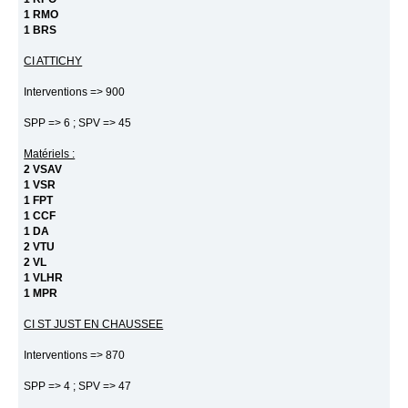
1 RMO
1 BRS
CI ATTICHY
Interventions => 900
SPP => 6 ; SPV => 45
Matériels :
2 VSAV
1 VSR
1 FPT
1 CCF
1 DA
2 VTU
2 VL
1 VLHR
1 MPR
CI ST JUST EN CHAUSSEE
Interventions => 870
SPP => 4 ; SPV => 47