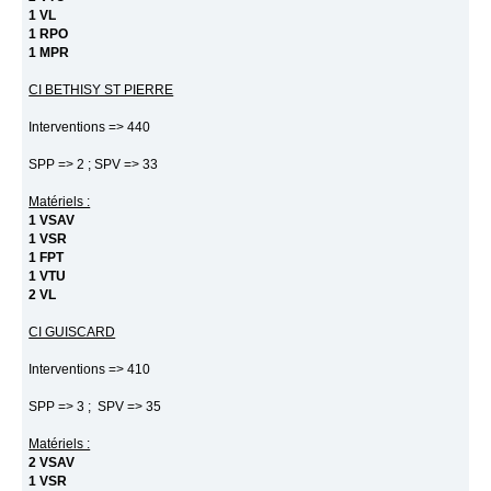
1 VL
1 RPO
1 MPR
CI BETHISY ST PIERRE
Interventions => 440
SPP => 2 ; SPV => 33
Matériels :
1 VSAV
1 VSR
1 FPT
1 VTU
2 VL
CI GUISCARD
Interventions => 410
SPP => 3 ; SPV => 35
Matériels :
2 VSAV
1 VSR