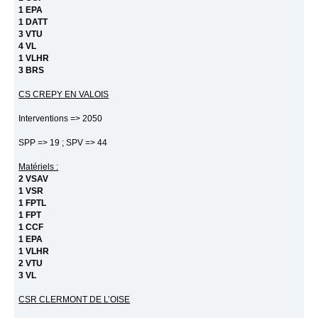
1 EPA
1 DATT
3 VTU
4 VL
1 VLHR
3 BRS
CS CREPY EN VALOIS
Interventions => 2050
SPP => 19 ; SPV => 44
Matériels :
2 VSAV
1 VSR
1 FPTL
1 FPT
1 CCF
1 EPA
1 VLHR
2 VTU
3 VL
CSR CLERMONT DE L’OISE