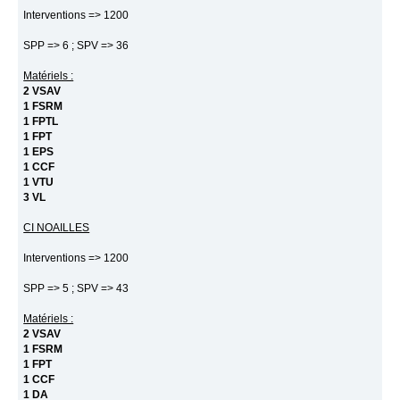
Interventions => 1200
SPP => 6 ; SPV => 36
Matériels :
2 VSAV
1 FSRM
1 FPTL
1 FPT
1 EPS
1 CCF
1 VTU
3 VL
CI NOAILLES
Interventions => 1200
SPP => 5 ; SPV => 43
Matériels :
2 VSAV
1 FSRM
1 FPT
1 CCF
1 DA