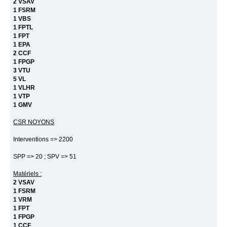
2 VSAV
1 FSRM
1 VBS
1 FPTL
1 FPT
1 EPA
2 CCF
1 FPGP
3 VTU
5 VL
1 VLHR
1 VTP
1 GMV
CSR NOYONS
Interventions => 2200
SPP => 20 ; SPV => 51
Matériels :
2 VSAV
1 FSRM
1 VRM
1 FPT
1 FPGP
1 CCF