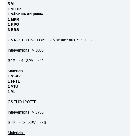
5 VL
1 VLHR
1 Véhicule Amphibie
1 MPR
1 RPO
3 BRS
CS NOGENT SUR OISE (CS avancé du CSP Creil)
Interventions => 1800
SPP => 6 ; SPV => 46
Matériels :
1 VSAV
1 FPTL
1 VTU
1 VL
CS THOUROTTE
Interventions => 1750
SPP => 18 ; SPV => 86
Matériels :