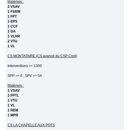
Matériels :
2 VSAV
1 FSRM
1 FPT
1 EPS
1 CCF
1 DA
1 VLHR
2 VTU
1 VL
CS MONTATAIRE (CS avancé du CSP Creil)
Interventions => 1300
SPP => 6 ; SPV => 54
Matériels :
1 VSAV
1 FPTL
1 VTU
1 VL
1 REM
1 MPR
CS LA CHAPELLE AUX POTS