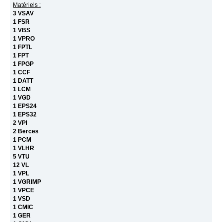
Matériels :
3 VSAV
1 FSR
1 VBS
1 VPRO
1 FPTL
1 FPT
1 FPGP
1 CCF
1 DATT
1 LCM
1 VGD
1 EPS24
1 EPS32
2 VPI
2 Berces
1 PCM
1 VLHR
5 VTU
12 VL
1 VPL
1 VGRIMP
1 VPCE
1 VSD
1 CMIC
1 GER