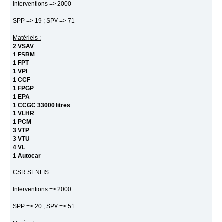
Interventions => 2000
SPP => 19 ; SPV => 71
Matériels :
2 VSAV
1 FSRM
1 FPT
1 VPI
1 CCF
1 FPGP
1 EPA
1 CCGC 33000 litres
1 VLHR
1 PCM
3 VTP
3 VTU
4 VL
1 Autocar
CSR SENLIS
Interventions => 2000
SPP => 20 ; SPV => 51