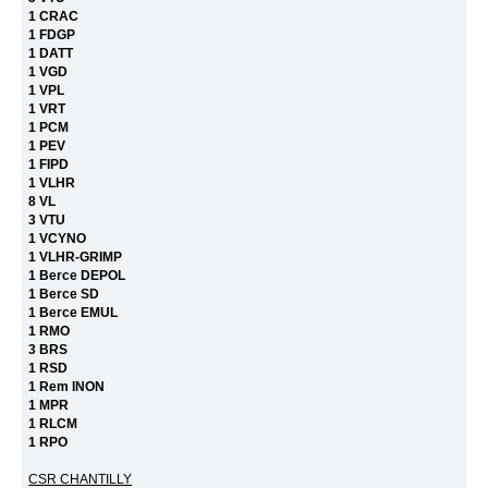
1 CRAC
1 FDGP
1 DATT
1 VGD
1 VPL
1 VRT
1 PCM
1 PEV
1 FIPD
1 VLHR
8 VL
3 VTU
1 VCYNO
1 VLHR-GRIMP
1 Berce DEPOL
1 Berce SD
1 Berce EMUL
1 RMO
3 BRS
1 RSD
1 Rem INON
1 MPR
1 RLCM
1 RPO
CSR CHANTILLY