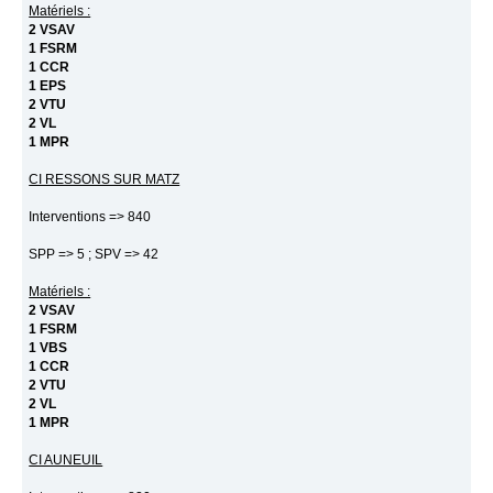
Matériels :
2 VSAV
1 FSRM
1 CCR
1 EPS
2 VTU
2 VL
1 MPR
CI RESSONS SUR MATZ
Interventions => 840
SPP => 5 ; SPV => 42
Matériels :
2 VSAV
1 FSRM
1 VBS
1 CCR
2 VTU
2 VL
1 MPR
CI AUNEUIL