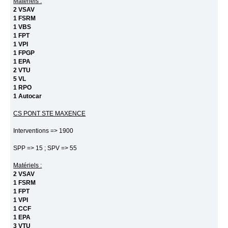
Matériels :
2 VSAV
1 FSRM
1 VBS
1 FPT
1 VPI
1 FPGP
1 EPA
2 VTU
5 VL
1 RPO
1 Autocar
CS PONT STE MAXENCE
Interventions => 1900
SPP => 15 ; SPV => 55
Matériels :
2 VSAV
1 FSRM
1 FPT
1 VPI
1 CCF
1 EPA
3 VTU