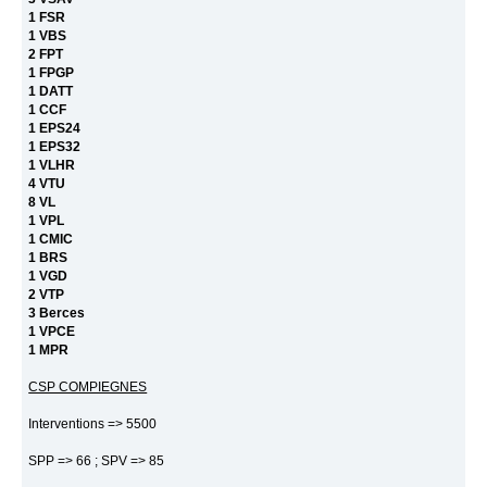
1 FSR
1 VBS
2 FPT
1 FPGP
1 DATT
1 CCF
1 EPS24
1 EPS32
1 VLHR
4 VTU
8 VL
1 VPL
1 CMIC
1 BRS
1 VGD
2 VTP
3 Berces
1 VPCE
1 MPR
CSP COMPIEGNES
Interventions => 5500
SPP => 66 ; SPV => 85