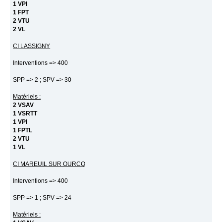
1 VPI
1 FPT
2 VTU
2 VL
CI LASSIGNY
Interventions => 400
SPP => 2 ; SPV => 30
Matériels :
2 VSAV
1 VSRTT
1 VPI
1 FPTL
2 VTU
1 VL
CI MAREUIL SUR OURCQ
Interventions => 400
SPP => 1 ; SPV => 24
Matériels :