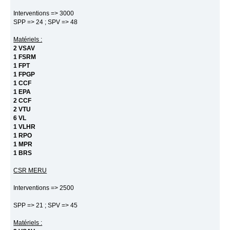
Interventions => 3000
SPP => 24 ; SPV => 48
Matériels :
2 VSAV
1 FSRM
1 FPT
1 FPGP
1 CCF
1 EPA
2 CCF
2 VTU
6 VL
1 VLHR
1 RPO
1 MPR
1 BRS
CSR MERU
Interventions => 2500
SPP => 21 ; SPV => 45
Matériels :