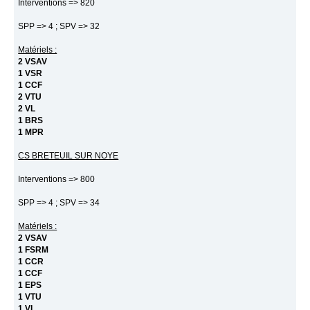
Interventions => 820
SPP => 4 ; SPV => 32
Matériels :
2 VSAV
1 VSR
1 CCF
2 VTU
2 VL
1 BRS
1 MPR
CS BRETEUIL SUR NOYE
Interventions => 800
SPP => 4 ; SPV => 34
Matériels :
2 VSAV
1 FSRM
1 CCR
1 CCF
1 EPS
1 VTU
1 VL