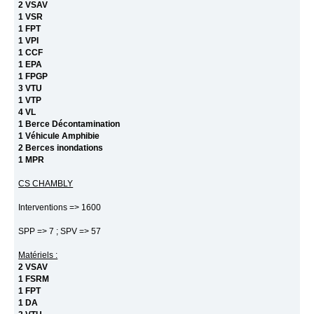
2 VSAV
1 VSR
1 FPT
1 VPI
1 CCF
1 EPA
1 FPGP
3 VTU
1 VTP
4 VL
1 Berce Décontamination
1 Véhicule Amphibie
2 Berces inondations
1 MPR
CS CHAMBLY
Interventions => 1600
SPP => 7 ; SPV => 57
Matériels :
2 VSAV
1 FSRM
1 FPT
1 DA