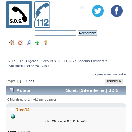
S.O.S. 112 - Urgence - Secours
»
SECOURS
»
Sapeurs-Pompiers
»
[Site internet] SDIS 60 - Oise.
« précédent
suivant »
Pages: [
1
]
En bas
IMPRIMER
Auteur
Sujet: [Site internet] SDIS
60 - Oise. (Lu 12932 fois)
0 Membres et 1 Invité sur ce sujet
Rico14
«
le:
26 août 2007, 11:46:42 »
Salut les Amis.