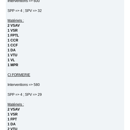
Interventions => 600
SPP => 4 ; SPV => 32
Matériels :
2 VSAV
1 VSR
1 FPTL
1 CCR
1 CCF
1 DA
1 VTU
1 VL
1 MPR
CI FORMERIE
Interventions => 580
SPP => 4 ; SPV => 29
Matériels :
2 VSAV
1 VSR
1 FPT
1 DA
2 VTU