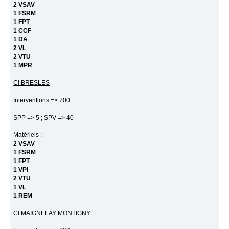
2 VSAV
1 FSRM
1 FPT
1 CCF
1 DA
2 VL
2 VTU
1 MPR
CI BRESLES
Interventions => 700
SPP => 5 ; SPV => 40
Matériels :
2 VSAV
1 FSRM
1 FPT
1 VPI
2 VTU
1 VL
1 REM
CI MAIGNELAY MONTIGNY