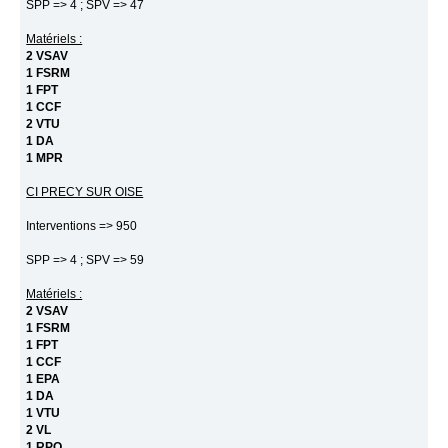
SPP => 4 ; SPV => 47
Matériels :
2 VSAV
1 FSRM
1 FPT
1 CCF
2 VTU
1 DA
1 MPR
CI PRECY SUR OISE
Interventions => 950
SPP => 4 ; SPV => 59
Matériels :
2 VSAV
1 FSRM
1 FPT
1 CCF
1 EPA
1 DA
1 VTU
2 VL
1 RPO