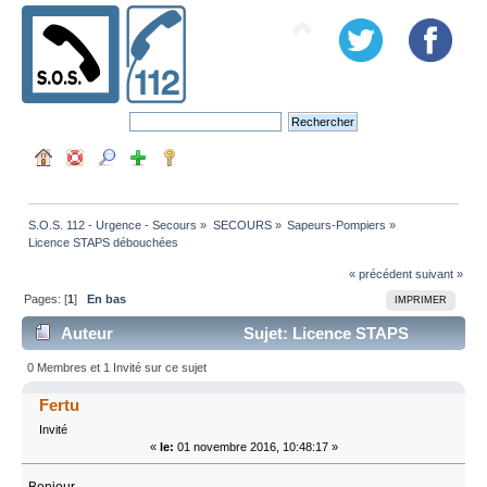
S.O.S. 112 - Urgence - Secours
»
SECOURS
»
Sapeurs-Pompiers
»
Licence STAPS débouchées
« précédent
suivant »
Pages: [
1
]
En bas
IMPRIMER
Auteur
Sujet: Licence STAPS
débouchées (Lu 15192 fois)
0 Membres et 1 Invité sur ce sujet
Fertu
Invité
«
le:
01 novembre 2016, 10:48:17 »
Bonjour,