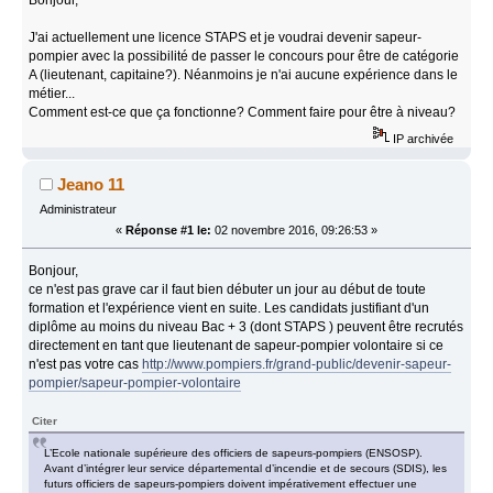
J'ai actuellement une licence STAPS et je voudrai devenir sapeur-
pompier avec la possibilité de passer le concours pour être de catégorie
A (lieutenant, capitaine?). Néanmoins je n'ai aucune expérience dans le
métier...
Comment est-ce que ça fonctionne? Comment faire pour être à niveau?
IP archivée
Jeano 11
Administrateur
«
Réponse #1 le:
02 novembre 2016, 09:26:53 »
Bonjour,
ce n'est pas grave car il faut bien débuter un jour au début de toute
formation et l'expérience vient en suite. Les candidats justifiant d'un
diplôme au moins du niveau Bac + 3 (dont STAPS ) peuvent être recrutés
directement en tant que lieutenant de sapeur-pompier volontaire si ce
n'est pas votre cas
http://www.pompiers.fr/grand-public/devenir-sapeur-
pompier/sapeur-pompier-volontaire
Citer
L’Ecole nationale supérieure des officiers de sapeurs-pompiers (ENSOSP).
Avant d’intégrer leur service départemental d’incendie et de secours (SDIS), les
futurs officiers de sapeurs-pompiers doivent impérativement effectuer une