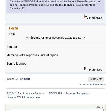
formation à l’ENSOSP, dont le site principal est implanté à Aix-en-Provence. Le
colonel François Pradon, directeur des études de l’École, vous présente la
formation.
ICI
IP archivée
Fertu
Invité
«
Réponse #2 le:
05 novembre 2016, 11:35:07 »
Bonjour,
Merci de votre réponse claire et rapide.
Bonne journée
IP archivée
Pages: [
1
]
En haut
IMPRIMER
« précédent
suivant »
S.O.S. 112 - Urgence - Secours
»
SECOURS
»
Sapeurs-Pompiers
»
Licence STAPS débouchées
Aller à: