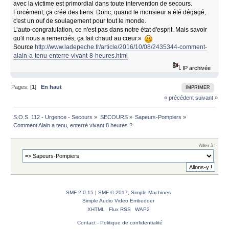
avec la victime est primordial dans toute intervention de secours.
Forcément, ça crée des liens. Donc, quand le monsieur a été dégagé,
c'est un ouf de soulagement pour tout le monde.
L’auto-congratulation, ce n'est pas dans notre état d'esprit. Mais savoir
qu'il nous a remerciés, ça fait chaud au cœur.»
Source
http://www.ladepeche.fr/article/2016/10/08/2435344-comment-
alain-a-tenu-enterre-vivant-8-heures.html
IP archivée
Pages: [
1
]
En haut
IMPRIMER
« précédent
suivant »
S.O.S. 112 - Urgence - Secours
»
SECOURS
»
Sapeurs-Pompiers
»
Comment Alain a tenu, enterré vivant 8 heures ?
Aller à:
SMF 2.0.15
|
SMF © 2017
,
Simple Machines
Simple Audio Video Embedder
XHTML
Flux RSS
WAP2
Contact
-
Politique de confidentialité