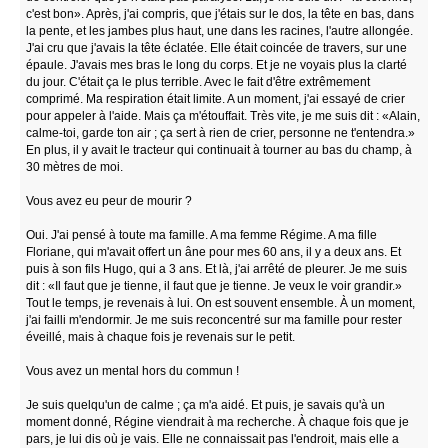
c'est bon». Après, j'ai compris, que j'étais sur le dos, la tête en bas, dans
la pente, et les jambes plus haut, une dans les racines, l'autre allongée.
J'ai cru que j'avais la tête éclatée. Elle était coincée de travers, sur une
épaule. J'avais mes bras le long du corps. Et je ne voyais plus la clarté
du jour. C'était ça le plus terrible. Avec le fait d'être extrêmement
comprimé. Ma respiration était limite. A un moment, j'ai essayé de crier
pour appeler à l'aide. Mais ça m'étouffait. Très vite, je me suis dit : «Alain,
calme-toi, garde ton air ; ça sert à rien de crier, personne ne t'entendra.»
En plus, il y avait le tracteur qui continuait à tourner au bas du champ, à
30 mètres de moi.
Vous avez eu peur de mourir ?
Oui. J'ai pensé à toute ma famille. A ma femme Régime. A ma fille
Floriane, qui m'avait offert un âne pour mes 60 ans, il y a deux ans. Et
puis à son fils Hugo, qui a 3 ans. Et là, j'ai arrêté de pleurer. Je me suis
dit : «Il faut que je tienne, il faut que je tienne. Je veux le voir grandir.»
Tout le temps, je revenais à lui. On est souvent ensemble. À un moment,
j'ai failli m'endormir. Je me suis reconcentré sur ma famille pour rester
éveillé, mais à chaque fois je revenais sur le petit.
Vous avez un mental hors du commun !
Je suis quelqu'un de calme ; ça m'a aidé. Et puis, je savais qu'à un
moment donné, Régine viendrait à ma recherche. À chaque fois que je
pars, je lui dis où je vais. Elle ne connaissait pas l'endroit, mais elle a