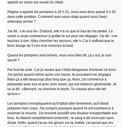
appelé un voisin qui savait où c'était.
Régine a appelé les pompiers à 20 h 31, vous avez donc passé 4 h 30
dans cette position. Comment avez-vous réagi quand vous l'avez
entendue arriver ?
J'ai dit : «Je suis là». D'abord, elle n'a vu que le bas de ma jambe. Le
voisin a voulu commencer à gratter le sol pour me dégager. J'ai dit : «ne
touchez à rien. Allez chercher les secours, vite !» Car il suffisait que le
tronc bouge de 5 mm et je mourrais écrasé.
Quand les pompiers sont arrivés, vous vous êtes dit, ça y est, je suis
sauvé ?
Par tout de suite. Car je savais que c'était dangereux d'enlever ce tronc.
J'ai pensé quand même qu'en une heure, ils pouvaient me dégager.
Mais ça a été beaucoup plus long que ça. Alors, j'ai commencé à
plaisanter avec eux et avec mon voisin, qui est médecin généraliste. Je
lui ai dit : «Bernard, va chercher le tracto. Tu n'auras plus vite fait
qu'eux.»
Les pompiers m'expliquaient qu'il fallait aller lentement, qu'il fallait
préparer mon corps. J'ai compris pourquoi quand ils ont commencé à
soulever la souche. J'ai ressenti aussitôt une douleur insupportable aux
bras. Ils étaient complètement endormis ; le sang a dû recirculer sans
doute. Enfin, quand j'ai pu me glisser sur la civière, j'ai pensé que les