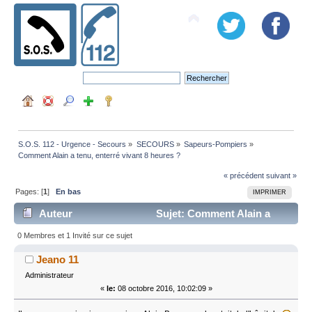
S.O.S. 112 - Urgence - Secours
»
SECOURS
»
Sapeurs-Pompiers
»
Comment Alain a tenu, enterré vivant 8 heures ?
« précédent
suivant »
Pages: [
1
]
En bas
IMPRIMER
Auteur
Sujet: Comment Alain a
tenu, enterré vivant 8 heures ? (Lu 9697 fois)
0 Membres et 1 Invité sur ce sujet
Jeano 11
Administrateur
«
le:
08 octobre 2016, 10:02:09 »