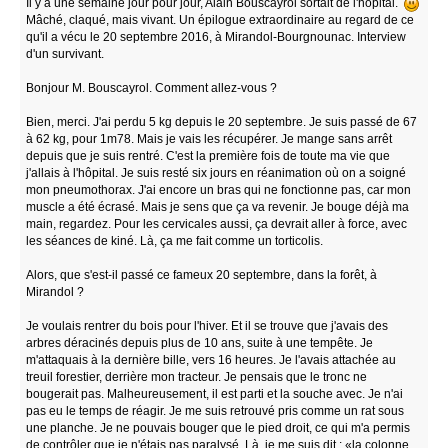
Il y a une semaine jour pour jour, Alain Bouscayrol sortait de l'hôpital.
Mâché, claqué, mais vivant. Un épilogue extraordinaire au regard de ce
qu'il a vécu le 20 septembre 2016, à Mirandol-Bourgnounac. Interview
d'un survivant.
Bonjour M. Bouscayrol. Comment allez-vous ?
Bien, merci. J'ai perdu 5 kg depuis le 20 septembre. Je suis passé de 67
à 62 kg, pour 1m78. Mais je vais les récupérer. Je mange sans arrêt
depuis que je suis rentré. C'est la première fois de toute ma vie que
j'allais à l'hôpital. Je suis resté six jours en réanimation où on a soigné
mon pneumothorax. J'ai encore un bras qui ne fonctionne pas, car mon
muscle a été écrasé. Mais je sens que ça va revenir. Je bouge déjà ma
main, regardez. Pour les cervicales aussi, ça devrait aller à force, avec
les séances de kiné. Là, ça me fait comme un torticolis.
Alors, que s'est-il passé ce fameux 20 septembre, dans la forêt, à
Mirandol ?
Je voulais rentrer du bois pour l'hiver. Et il se trouve que j'avais des
arbres déracinés depuis plus de 10 ans, suite à une tempête. Je
m'attaquais à la dernière bille, vers 16 heures. Je l'avais attachée au
treuil forestier, derrière mon tracteur. Je pensais que le tronc ne
bougerait pas. Malheureusement, il est parti et la souche avec. Je n'ai
pas eu le temps de réagir. Je me suis retrouvé pris comme un rat sous
une planche. Je ne pouvais bouger que le pied droit, ce qui m'a permis
de contrôler que je n'étais pas paralysé. Là, je me suis dit : «la colonne,