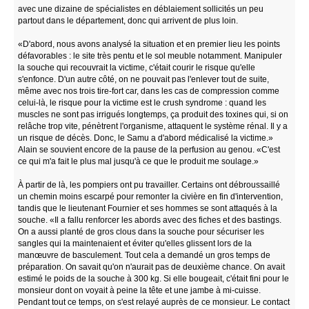
avec une dizaine de spécialistes en déblaiement sollicités un peu
partout dans le département, donc qui arrivent de plus loin.
«D'abord, nous avons analysé la situation et en premier lieu les points
défavorables : le site très pentu et le sol meuble notamment. Manipuler
la souche qui recouvrait la victime, c'était courir le risque qu'elle
s'enfonce. D'un autre côté, on ne pouvait pas l'enlever tout de suite,
même avec nos trois tire-fort car, dans les cas de compression comme
celui-là, le risque pour la victime est le crush syndrome : quand les
muscles ne sont pas irrigués longtemps, ça produit des toxines qui, si on
relâche trop vite, pénètrent l'organisme, attaquent le système rénal. Il y a
un risque de décès. Donc, le Samu a d'abord médicalisé la victime.»
Alain se souvient encore de la pause de la perfusion au genou. «C'est
ce qui m'a fait le plus mal jusqu'à ce que le produit me soulage.»
À partir de là, les pompiers ont pu travailler. Certains ont débroussaillé
un chemin moins escarpé pour remonter la civière en fin d'intervention,
tandis que le lieutenant Fournier et ses hommes se sont attaqués à la
souche. «Il a fallu renforcer les abords avec des fiches et des bastings.
On a aussi planté de gros clous dans la souche pour sécuriser les
sangles qui la maintenaient et éviter qu'elles glissent lors de la
manœuvre de basculement. Tout cela a demandé un gros temps de
préparation. On savait qu'on n'aurait pas de deuxième chance. On avait
estimé le poids de la souche à 300 kg. Si elle bougeait, c'était fini pour le
monsieur dont on voyait à peine la tête et une jambe à mi-cuisse.
Pendant tout ce temps, on s'est relayé auprès de ce monsieur. Le contact