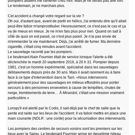
pompiers allaient me ramener chez moi. Mais je ne serais pas allé loin.
Le lendemain, je ne marchais plus.
Cet accident a changé votre regard sur la vie ?
Oh oui, d'autant que, avant de partir en hélico, j'ai entendu dire qu'il allait
peut-être falloir m'amprostituéer. Heureusement, ce n'est pas le cas et ça
va de mieux en mieux. Je ne m'en fais plus pour rien. Quand on sait à
côté de quoi on est passé, ce n'est plus pareil. Je n'ai pas envie de
m'emmerder la vie maintenant. Déjà, j'ai arrêté de fumer. Ma dernière
cigarette, c'était cinq minutes avant l'accident.
Le sauvetage raconté par les pompiers :
Le lieutenant Alain Fournier était de service lorsque l'alerte a été
déclenchée le mardi 20 septembre 2016, à 20 h 31. Pompier depuis
1981, c'est un homme expérimenté, spécialisé dans les sauvetages
déblaiements depuis près de 30 ans. Mais il avait rarement eu à faire
face à ce type d'intervention dans le Tarn. «Nous intervenons
généralement pour des sauvetages en milieux effondrés pour porter
secours à des personnes ensevelies à cause de tempêtes, chutes de
neige, tremblements de terre… À Mirandol, c'était une mission vraiment
particulière.»
Lorsqu'il est alerté par le Codis, il sait déjà par le chef de salle que la
pente est raide sur les lieux de l'accident. Il va falloir mettre en place une
main courante (NDLR : une corde) pour la sécurisation des intervenants.
Les pompiers des centres de secours voisins sont les premiers sur les
lieux avec le Samu. Le lieutenant Fournier arrive en deuxième rideau